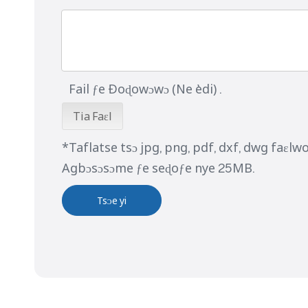
Fail ƒe Ðoɖowɔwɔ (Ne èdi) .
Tia Faɛl
*Taflatse tsɔ jpg, png, pdf, dxf, dwg faɛlwo
Agbɔsɔsɔme ƒe seɖoƒe nye 25MB.
Tsᴐe yi