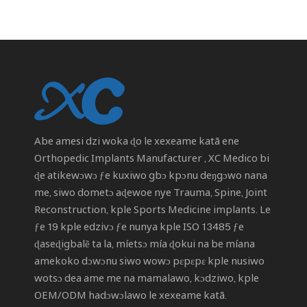
Abe amesi dzi woka ɖo le xexeame katã ene
Orthopedic Implants Manufacturer
, XC Medico bi
ɖe atikewɔwɔ ƒe kuxiwo gbɔ kpɔnu deŋgɔwo nana
me, siwo dometɔ aɖewoe nye Trauma, Spine, Joint
Reconstruction, kple Sports Medicine implants. Le
ƒe 19 kple edzivɔ ƒe nunya kple ISO 13485 ƒe
ɖaseɖigbalẽ ta la, míetsɔ mía ɖokui na be míana
amekoko dɔwɔnu siwo wowɔ pɛpɛpɛ kple nusiwo
wotsɔ dea ame me na mamalawo, kɔdziwo, kple
OEM/ODM hadɔwɔlawo le xexeame katã.