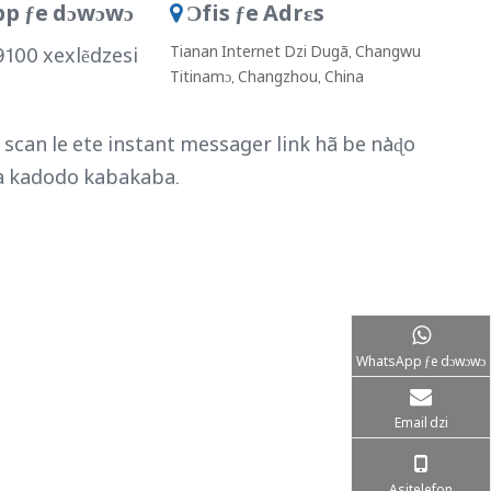
p ƒe dɔwɔwɔ
Ɔfis ƒe Adrɛs

Tianan Internet Dzi Dugã, Changwu
100 xexlẽdzesi
Titinamɔ, Changzhou, China
scan le ete instant messager link hã be nàɖo
a kadodo kabakaba.
WhatsApp ƒe dɔwɔwɔ
Email dzi
Asitelefon