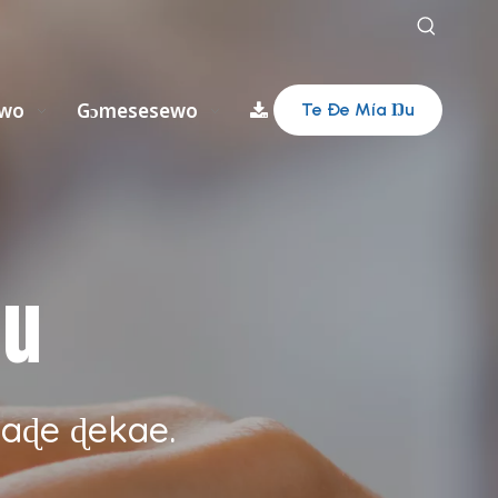
ɔwo
Gɔmesesewo
Nudzraɖoƒewo
Te Ðe Mía Ŋu
ŋu
 aɖe ɖekae.