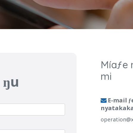
Míaƒe 
mi
 ŋu
E-mail ƒ

nyatakak
operation@