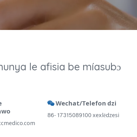
nunya le afisia be míasubɔ
e
Wechat/Telefon dzi

awo
86- 17315089100 xexlẽdzesi
xcmedico.com