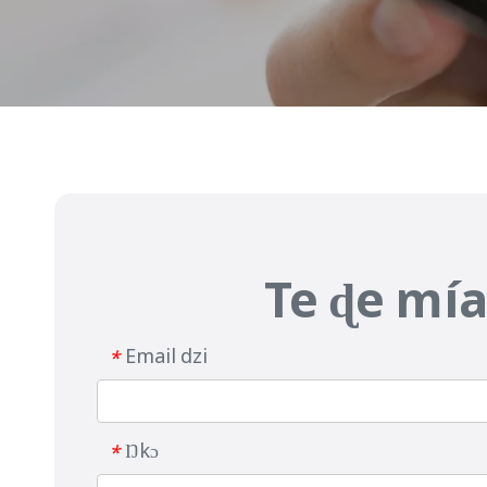
Te ɖe mía
Email dzi
*
Ŋkɔ
*