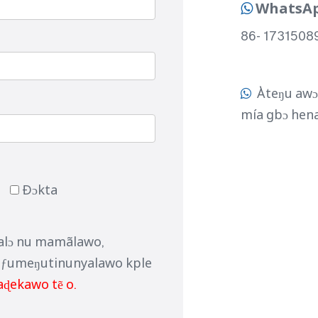
WhatsAp

86- 17315089
Àteŋu awɔ 

mía gbɔ hen
Ðɔkta
 alɔ nu mamãlawo,
, ƒumeŋutinunyalawo kple
aɖekawo tẽ o.