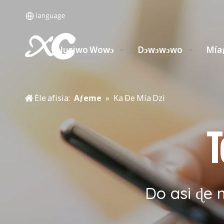
Nusiwo Wowɔ
Dɔwɔwɔwo
Mía
Èle afisia:
Aƒeme
»
Ka Ðe Mía Dzi
T
Do asi ɖe 