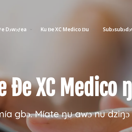
ƒe Dɔwɔƒea
Ku Ɖe XC Medico Ŋu
Subɔsubɔd
e ɖe XC Medico 
mía gbɔ. Míate ŋu awɔ nu dziŋɔ