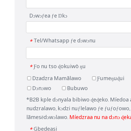
Dɔwɔƒea ƒe Ŋkɔ
Tel/Whatsapp ƒe dɔwɔnu
*
Ƒo nu tso ɖokuiwò ŋu
*
Dzadzra Mamãlawo
Ƒumeŋuɖui
Dɔnɔwo
Bubuwo
*B2B kple dɔnyala bibiwo ɖeɖeko. Míedoa
nudzralawo, kɔdzi nuƒlelawo ƒe ƒuƒoƒowo
lãmesẽdɔwɔlawo.
Míedzraa nu na dɔnɔ ɖek
Gbedeasi
*