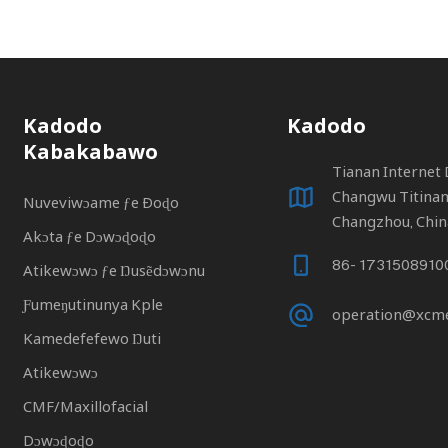
Kadodo
Kadodo
Kabakabawo
Tianan Internet 
Changwu Titina
Nuveviwɔame ƒe Ðoɖo
Changzhou, Chin
Akɔta ƒe Dɔwɔɖoɖo
86- 17315089100
Atikewɔwɔ ƒe Ŋusẽdɔwɔnu
Ƒumeŋutinunya Kple
operation@xcm
Kamedefefewo Ŋuti
Atikewɔwɔ
CMF/Maxillofacial
Dɔwɔɖoɖo