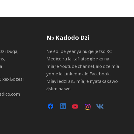
Nɔ Kadodo Dzi
Dzi Dugã,
Ne èdi be yeanya nu geɖe tso XC
mɔ,
Medico ŋu la, taflatse ŋlɔ ŋkɔ na
a
míaƒe Youtube channel, alo dze mía
yome le Linkedin alo Facebook.
 xexlẽdzesi
Míayi edzi anɔ míaƒe nyatakakawo
ɖɔlim na wò.
edico.com