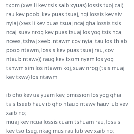
txom (xws li kev tsis saib xyuas) lossis txoj cai)
rau kev poob, kev puas tsuaj, nqi lossis kev siv
nyiaj (xws li kev puas tsuaj ncaj qha lossis tsis
ncaj, suav nrog kev puas tsuaj los yog tsis ncaj
ncees, tshwj xeeb. ntawm cov nyiaj tau los thiab
poob ntawm, lossis kev puas tsuaj rau, cov
ntaub ntawv)) raug kev txom nyem los yog
tshwm sim los ntawm koj, suav nrog (tsis muaj
kev txwv) los ntawm:
ib qho kev ua yuam kev, omission los yog qhia
tsis tseeb hauv ib qho ntaub ntawv hauv lub vev
xaib no;
muaj kev ncua lossis cuam tshuam rau, lossis
kev tso tseg, nkag mus rau lub vev xaib no;