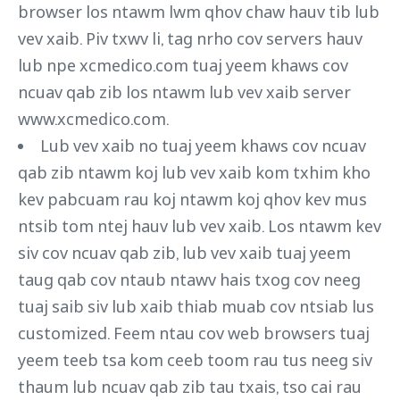
browser los ntawm lwm qhov chaw hauv tib lub
vev xaib. Piv txwv li, tag nrho cov servers hauv
lub npe xcmedico.com tuaj yeem khaws cov
ncuav qab zib los ntawm lub vev xaib server
www.xcmedico.com.
Lub vev xaib no tuaj yeem khaws cov ncuav
qab zib ntawm koj lub vev xaib kom txhim kho
kev pabcuam rau koj ntawm koj qhov kev mus
ntsib tom ntej hauv lub vev xaib. Los ntawm kev
siv cov ncuav qab zib, lub vev xaib tuaj yeem
taug qab cov ntaub ntawv hais txog cov neeg
tuaj saib siv lub xaib thiab muab cov ntsiab lus
customized. Feem ntau cov web browsers tuaj
yeem teeb tsa kom ceeb toom rau tus neeg siv
thaum lub ncuav qab zib tau txais, tso cai rau