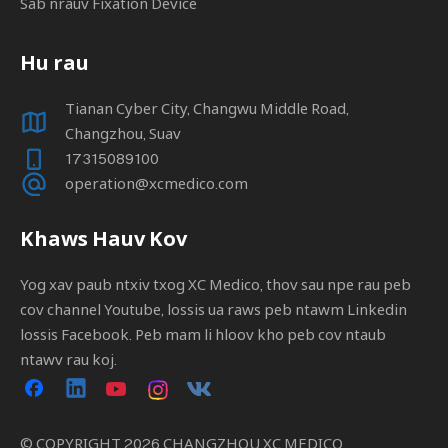
Sab nrauv Fixation Device
Hu rau
Tianan Cyber ​​​​City, Changwu Middle Road,
Changzhou, Suav
17315089100
operation@xcmedico.com
Khaws Hauv Kov
Yog xav paub ntxiv txog XC Medico, thov sau npe rau peb
cov channel Youtube, lossis ua raws peb ntawm Linkedin
lossis Facebook. Peb mam li hloov kho peb cov ntaub
ntawv rau koj.
© COPYRIGHT
2026
CHANGZHOU XC MEDICO