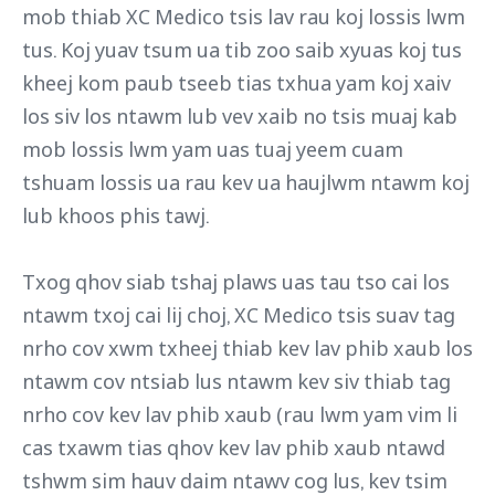
mob thiab XC Medico tsis lav rau koj lossis lwm
tus. Koj yuav tsum ua tib zoo saib xyuas koj tus
kheej kom paub tseeb tias txhua yam koj xaiv
los siv los ntawm lub vev xaib no tsis muaj kab
mob lossis lwm yam uas tuaj yeem cuam
tshuam lossis ua rau kev ua haujlwm ntawm koj
lub khoos phis tawj.
Txog qhov siab tshaj plaws uas tau tso cai los
ntawm txoj cai lij choj, XC Medico tsis suav tag
nrho cov xwm txheej thiab kev lav phib xaub los
ntawm cov ntsiab lus ntawm kev siv thiab tag
nrho cov kev lav phib xaub (rau lwm yam vim li
cas txawm tias qhov kev lav phib xaub ntawd
tshwm sim hauv daim ntawv cog lus, kev tsim