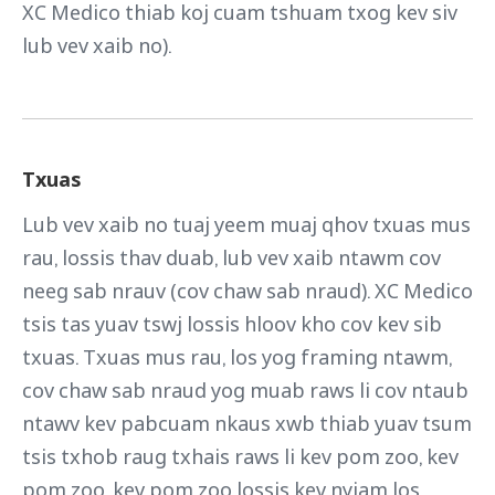
XC Medico thiab koj cuam tshuam txog kev siv
lub vev xaib no).
Txuas
Lub vev xaib no tuaj yeem muaj qhov txuas mus
rau, lossis thav duab, lub vev xaib ntawm cov
neeg sab nrauv (cov chaw sab nraud). XC Medico
tsis tas yuav tswj lossis hloov kho cov kev sib
txuas. Txuas mus rau, los yog framing ntawm,
cov chaw sab nraud yog muab raws li cov ntaub
ntawv kev pabcuam nkaus xwb thiab yuav tsum
tsis txhob raug txhais raws li kev pom zoo, kev
pom zoo, kev pom zoo lossis kev nyiam los