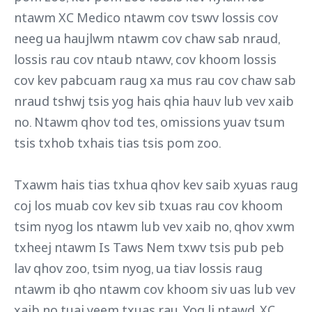
ntawm XC Medico ntawm cov tswv lossis cov
neeg ua haujlwm ntawm cov chaw sab nraud,
lossis rau cov ntaub ntawv, cov khoom lossis
cov kev pabcuam raug xa mus rau cov chaw sab
nraud tshwj tsis yog hais qhia hauv lub vev xaib
no. Ntawm qhov tod tes, omissions yuav tsum
tsis txhob txhais tias tsis pom zoo.
Txawm hais tias txhua qhov kev saib xyuas raug
coj los muab cov kev sib txuas rau cov khoom
tsim nyog los ntawm lub vev xaib no, qhov xwm
txheej ntawm Is Taws Nem txwv tsis pub peb
lav qhov zoo, tsim nyog, ua tiav lossis raug
ntawm ib qho ntawm cov khoom siv uas lub vev
xaib no tuaj yeem txuas rau. Yog li ntawd, XC