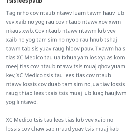
Tsis lees paub
Tag nrho cov ntaub ntawv luam tawm hauv lub
vev xaib no yog rau cov ntaub ntawv xov xwm
nkaus xwb. Cov ntaub ntawv ntawm lub vev
xaib no yog tam sim no nyob rau hnub tshaj
tawm tab sis yuav raug hloov pauv. Txawm hais
tias XC Medico tau ua txhua yam los xyuas kom
meej tias cov ntaub ntawv tsis muaj qhov yuam
kev, XC Medico tsis tau lees tias cov ntaub
ntawv lossis cov duab tam sim no, ua tiav lossis
raug thiab lees txais tsis muaj lub luag haujlwm
yog li ntawd.
XC Medico tsis tau lees tias lub vev xaib no
lossis cov chaw sab nraud yuav tsis muaj kab