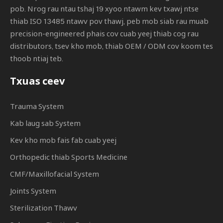
pob. Nrog rau ntau tshaj 19 xyoo ntawm kev txawj ntse
thiab ISO 13485 ntawv pov thawj, peb mob siab rau muab
precision-engineered phais cov cuab yeej thiab cog rau
distributors, tsev kho mob, thiab OEM / ODM cov koom tes
thoob ntiaj teb.
Txuas ceev
Trauma System
Kab laug sab System
Kev kho mob fais fab cuab yeej
Orthopedic thiab Sports Medicine
CMF/Maxillofacial System
Joints System
Sterilization Thawv