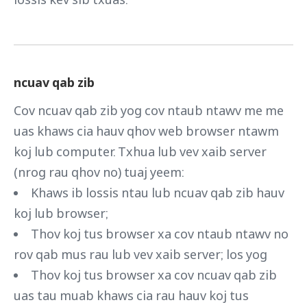
ncuav qab zib
Cov ncuav qab zib yog cov ntaub ntawv me me
uas khaws cia hauv qhov web browser ntawm
koj lub computer. Txhua lub vev xaib server
(nrog rau qhov no) tuaj yeem:
Khaws ib lossis ntau lub ncuav qab zib hauv
koj lub browser;
Thov koj tus browser xa cov ntaub ntawv no
rov qab mus rau lub vev xaib server; los yog
Thov koj tus browser xa cov ncuav qab zib
uas tau muab khaws cia rau hauv koj tus