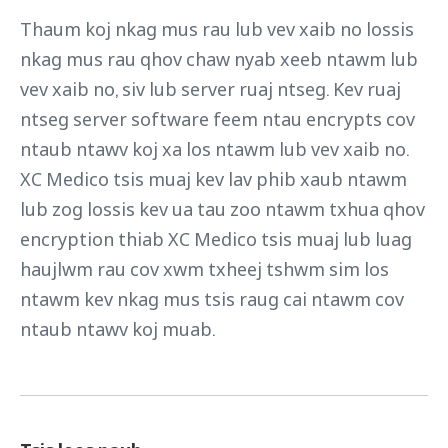
Thaum koj nkag mus rau lub vev xaib no lossis
nkag mus rau qhov chaw nyab xeeb ntawm lub
vev xaib no, siv lub server ruaj ntseg. Kev ruaj
ntseg server software feem ntau encrypts cov
ntaub ntawv koj xa los ntawm lub vev xaib no.
XC Medico tsis muaj kev lav phib xaub ntawm
lub zog lossis kev ua tau zoo ntawm txhua qhov
encryption thiab XC Medico tsis muaj lub luag
haujlwm rau cov xwm txheej tshwm sim los
ntawm kev nkag mus tsis raug cai ntawm cov
ntaub ntawv koj muab.