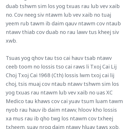
duab tshwm sim los yog txuas rau lub vev xaib
no. Cov neeg siv ntawm lub vev xaib no tuaj
yeem rub tawm ib daim qauv ntawm cov ntaub
ntawv thiab cov duab no rau lawv tus kheej siv
xwb.
Tsuas yog qhov tau tso cai hauv tsab ntawv
ceeb toom no lossis tso cai raws li Txoj Cai Lij
Choj Txoj Cai 1968 (Cth) lossis lwm txoj cai lij
choj, tsis muaj cov ntaub ntawv tshwm sim los
yog txuas rau ntawm lub vev xaib no uas XC
Medico tau khaws cov cai yuav tsum luam tawm
nyob rau hauv ib daim ntawv, hloov kho lossis
xa mus rau ib qho twg los ntawm cov txheej
txheem, suav nrog daim ntawv hluav taws xob,