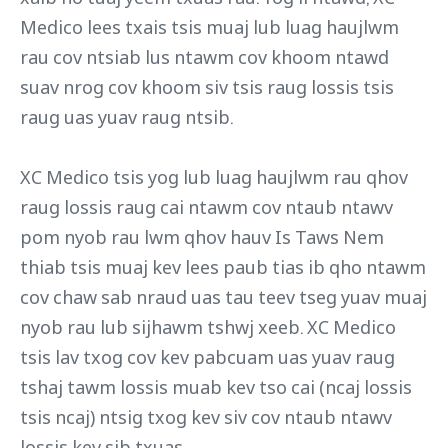
Medico lees txais tsis muaj lub luag haujlwm
rau cov ntsiab lus ntawm cov khoom ntawd
suav nrog cov khoom siv tsis raug lossis tsis
raug uas yuav raug ntsib.
XC Medico tsis yog lub luag haujlwm rau qhov
raug lossis raug cai ntawm cov ntaub ntawv
pom nyob rau lwm qhov hauv Is Taws Nem
thiab tsis muaj kev lees paub tias ib qho ntawm
cov chaw sab nraud uas tau teev tseg yuav muaj
nyob rau lub sijhawm tshwj xeeb. XC Medico
tsis lav txog cov kev pabcuam uas yuav raug
tshaj tawm lossis muab kev tso cai (ncaj lossis
tsis ncaj) ntsig txog kev siv cov ntaub ntawv
lossis kev sib txuas.