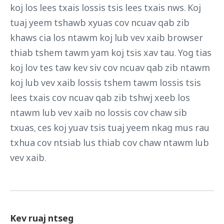
koj los lees txais lossis tsis lees txais nws. Koj
tuaj yeem tshawb xyuas cov ncuav qab zib
khaws cia los ntawm koj lub vev xaib browser
thiab tshem tawm yam koj tsis xav tau. Yog tias
koj lov tes taw kev siv cov ncuav qab zib ntawm
koj lub vev xaib lossis tshem tawm lossis tsis
lees txais cov ncuav qab zib tshwj xeeb los
ntawm lub vev xaib no lossis cov chaw sib
txuas, ces koj yuav tsis tuaj yeem nkag mus rau
txhua cov ntsiab lus thiab cov chaw ntawm lub
vev xaib.
Kev ruaj ntseg