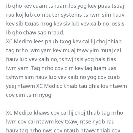
ib qho kev cuam tshuam los yog kev puas tsuaj
rau koj lub computer systems tshwm sim hauv
kev sib txuas nrog kev siv lub vev xaib no lossis
ib qho chaw sab nraud.
XC Medico lees paub txog kev cai lij choj thiab
tag nrho lwm yam kev muaj tswv yim muaj cai
hauv lub vev xaib no, tshwj tsis yog hais tias
lwm yam. Tag nrho cov cim kev lag luam uas
tshwm sim hauv lub vev xaib no yog cov cuab
yeej ntawm XC Medico thiab tau qhia los ntawm
cov cim tsim nyog.
XC Medico khaws cov cai lij choj thiab tag nrho
lwm cov cai ntawm kev txawj ntse nyob rau
hauv tag nrho nws cov ntaub ntawv thiab cov