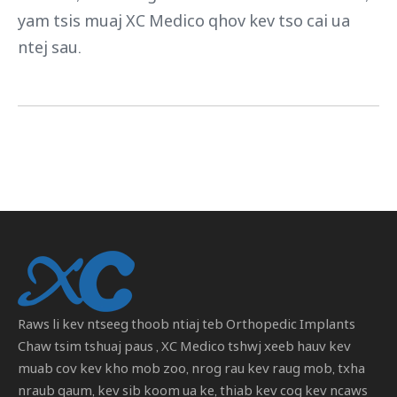
yam tsis muaj XC Medico qhov kev tso cai ua
ntej sau.
Raws li kev ntseeg thoob ntiaj teb
Orthopedic Implants
Chaw tsim tshuaj paus
, XC Medico tshwj xeeb hauv kev
muab cov kev kho mob zoo, nrog rau kev raug mob, txha
nraub qaum, kev sib koom ua ke, thiab kev cog kev ncaws