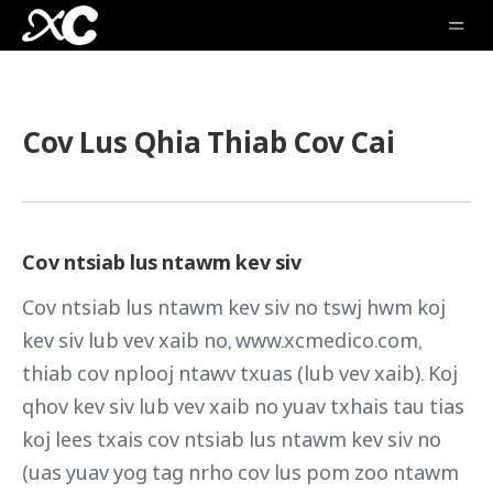
Cov Lus Qhia Thiab Cov Cai
Cov ntsiab lus ntawm kev siv
Cov ntsiab lus ntawm kev siv no tswj hwm koj
kev siv lub vev xaib no, www.xcmedico.com,
thiab cov nplooj ntawv txuas (lub vev xaib). Koj
qhov kev siv lub vev xaib no yuav txhais tau tias
koj lees txais cov ntsiab lus ntawm kev siv no
(uas yuav yog tag nrho cov lus pom zoo ntawm