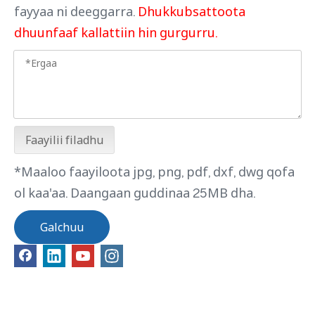
fayyaa ni deeggarra.
Dhukkubsattoota
dhuunfaaf kallattiin hin gurgurru.
Faayilii filadhu
*Maaloo faayiloota jpg, png, pdf, dxf, dwg qofa
ol kaa'aa. Daangaan guddinaa 25MB dha.
Galchuu