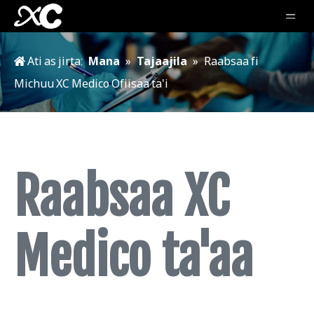
Ati as jirta:
Mana
»
Tajaajila
»
Raabsaa fi
Michuu XC Medico Ofiisaa ta'i
Raabsaa XC
Medico ta'aa