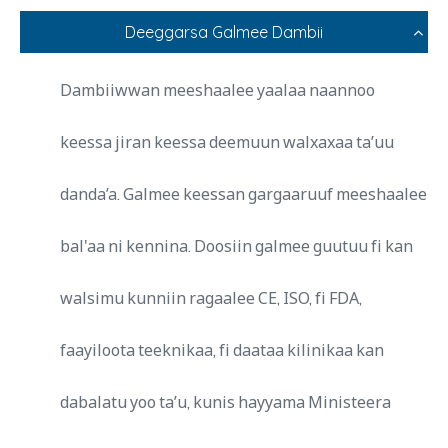
Deeggarsa Galmee Dambii
Dambiiwwan meeshaalee yaalaa naannoo
keessa jiran keessa deemuun walxaxaa ta’uu
danda’a. Galmee keessan gargaaruuf meeshaalee
bal'aa ni kennina. Doosiin galmee guutuu fi kan
walsimu kunniin ragaalee CE, ISO, fi FDA,
faayiloota teeknikaa, fi daataa kilinikaa kan
dabalatu yoo ta’u, kunis hayyama Ministeera