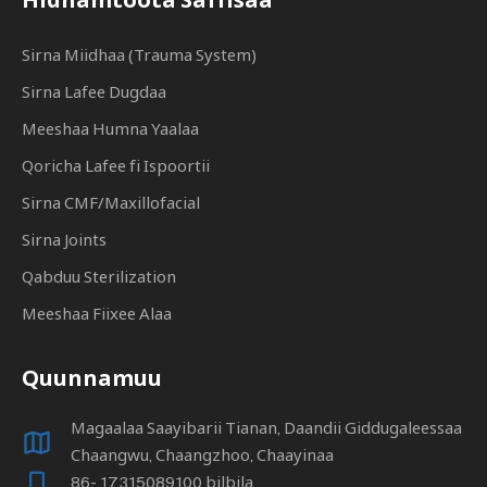
Sirna Miidhaa (Trauma System)
Sirna Lafee Dugdaa
Meeshaa Humna Yaalaa
Qoricha Lafee fi Ispoortii
Sirna CMF/Maxillofacial
Sirna Joints
Qabduu Sterilization
Meeshaa Fiixee Alaa
Quunnamuu
Magaalaa Saayibarii Tianan, Daandii Giddugaleessaa
Chaangwu, Chaangzhoo, Chaayinaa
86- 17315089100 bilbila