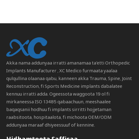
Akka nama addunyaa irratti amanamaa ta'etti
Orthopedic
Implants Manufacturer
, XC Medico furmaata yaalaa
qulqullina olaanaa qabu, kanneen akka Trauma, Spine, Joint
Reconstruction, fi Sports Medicine implants dabalatee
kennuu irratti adda. Ogeessota waggoota 19 ol fi
mirkaneessa ISO 13485 qabaachuun, meeshaalee
baqaqsanii hodhuu fi implants sirritti hojjetaman
raabsitoota, hospitaalota, fi michoota OEM/ODM
addunyaa maraaf dhiyeessuuf of kennine.
Hidhamtoota Saffisaa