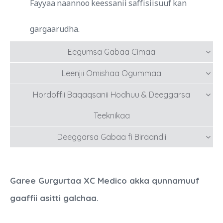
Fayyaa naannoo keessanii saffisiisuuf kan
gargaarudha.
Eegumsa Gabaa Cimaa
Leenjii Omishaa Ogummaa
Hordoffii Baqaqsanii Hodhuu & Deeggarsa
Teeknikaa
Deeggarsa Gabaa fi Biraandii
Garee Gurgurtaa XC Medico akka qunnamuuf
gaaffii asitti galchaa.