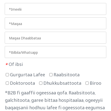
Of ibsi
*
Gurgurtaa Lafee
Raabsitoota
Doktoroota
Dhukkubsattoota
Biroo
*B2B fi gaaffii ogeessaa qofa. Raabsitoota,
galchitoota, garee bittaa hospitaalaa, ogeeyyii
baqaqsanii hodhuu lafee fi ogeessota eegumsa