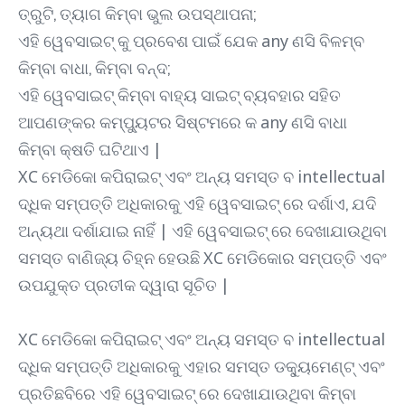
ତ୍ରୁଟି, ତ୍ୟାଗ କିମ୍ବା ଭୁଲ ଉପସ୍ଥାପନା;
ଏହି ୱେବସାଇଟ୍ କୁ ପ୍ରବେଶ ପାଇଁ ଯେକ any ଣସି ବିଳମ୍ବ
କିମ୍ବା ବାଧା, କିମ୍ବା ବନ୍ଦ;
ଏହି ୱେବସାଇଟ୍ କିମ୍ବା ବାହ୍ୟ ସାଇଟ୍ ବ୍ୟବହାର ସହିତ
ଆପଣଙ୍କର କମ୍ପ୍ୟୁଟର ସିଷ୍ଟମରେ କ any ଣସି ବାଧା
କିମ୍ବା କ୍ଷତି ଘଟିଥାଏ |
XC ମେଡିକୋ କପିରାଇଟ୍ ଏବଂ ଅନ୍ୟ ସମସ୍ତ ବ intellectual
ଦ୍ଧିକ ସମ୍ପତ୍ତି ଅଧିକାରକୁ ଏହି ୱେବସାଇଟ୍ ରେ ଦର୍ଶାଏ, ଯଦି
ଅନ୍ୟଥା ଦର୍ଶାଯାଇ ନାହିଁ | ଏହି ୱେବସାଇଟ୍ ରେ ଦେଖାଯାଉଥିବା
ସମସ୍ତ ବାଣିଜ୍ୟ ଚିହ୍ନ ହେଉଛି XC ମେଡିକୋର ସମ୍ପତ୍ତି ଏବଂ
ଉପଯୁକ୍ତ ପ୍ରତୀକ ଦ୍ୱାରା ସୂଚିତ |
XC ମେଡିକୋ କପିରାଇଟ୍ ଏବଂ ଅନ୍ୟ ସମସ୍ତ ବ intellectual
ଦ୍ଧିକ ସମ୍ପତ୍ତି ଅଧିକାରକୁ ଏହାର ସମସ୍ତ ଡକ୍ୟୁମେଣ୍ଟ୍ ଏବଂ
ପ୍ରତିଛବିରେ ଏହି ୱେବସାଇଟ୍ ରେ ଦେଖାଯାଉଥିବା କିମ୍ବା