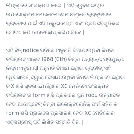
ଲିଙ୍କ୍ ରେ ସଂରକ୍ଷଣ କରେ | ଏହି ୱେବସାଇଟ୍ ର
ଉପଭୋକ୍ତାମାନେ କେବଳ ସେମାନଙ୍କର ବ୍ୟକ୍ତିଗତ
ବ୍ୟବହାର ପାଇଁ ଏହି ଡକ୍ୟୁମେଣ୍ଟ ଏବଂ ପ୍ରତିଛବିଗୁଡ଼ିକର
ଗୋଟିଏ କପି ଡାଉନଲୋଡ୍ କରିପାରିବେ |
ଏହି ବିଜ୍ notice ପ୍ତିରେ ଅନୁମତି ଦିଆଯାଇଥିବା କିମ୍ବା
କପିରାଇଟ୍ ଆକ୍ଟ 1968 (Cth) କିମ୍ବା ଅନ୍ୟାନ୍ୟ ପ୍ରଯୁଜ୍ୟ
ନିୟମ ଅନୁଯାୟୀ ଅନୁମତି ଦିଆଯାଇଥିବା ବ୍ୟତୀତ, ଏହି
ୱେବସାଇଟ୍ ଦ୍ୱାରା ଦେଖାଯାଉଥିବା କିମ୍ବା ଲିଙ୍କ୍ ହୋଇଥିବା
କ X ଣସି ସୂଚନା ଯେଉଁଥିରେ XC ମେଡିକୋ ସଂରକ୍ଷିତ
କପିରାଇଟ୍ କ form ଣସି ପ୍ରକାରେ ପୁନ rodu ଉତ୍ପାଦନ
ହେବ, ଆଡାପ୍ଟେଟ୍ କିମ୍ବା ଇଲେକ୍ଟ୍ରୋନିକ୍ ଫର୍ମ ସହିତ କ
form ଣସି ପ୍ରକାରେ ପ୍ରସାରଣ ହେବ, XC ମେଡିକୋର
ଏକ୍ସପ୍ରେସ୍ ପୂର୍ବ ଲିଖିତ ସମ୍ମତି ବିନା |