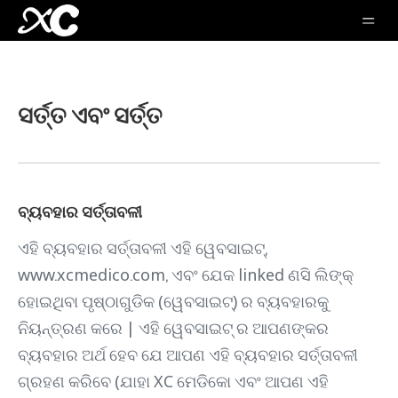
ସର୍ତ୍ତ ଏବଂ ସର୍ତ୍ତ
ବ୍ୟବହାର ସର୍ତ୍ତାବଳୀ
ଏହି ବ୍ୟବହାର ସର୍ତ୍ତାବଳୀ ଏହି ୱେବସାଇଟ୍,
www.xcmedico.com, ଏବଂ ଯେକ linked ଣସି ଲିଙ୍କ୍
ହୋଇଥିବା ପୃଷ୍ଠାଗୁଡିକ (ୱେବସାଇଟ୍) ର ବ୍ୟବହାରକୁ
ନିୟନ୍ତ୍ରଣ କରେ | ଏହି ୱେବସାଇଟ୍ ର ଆପଣଙ୍କର
ବ୍ୟବହାର ଅର୍ଥ ହେବ ଯେ ଆପଣ ଏହି ବ୍ୟବହାର ସର୍ତ୍ତାବଳୀ
ଗ୍ରହଣ କରିବେ (ଯାହା XC ମେଡିକୋ ଏବଂ ଆପଣ ଏହି