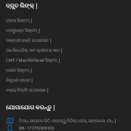
ଦ୍ରୁତ ଲିଙ୍କ୍ |
ଟ୍ରମା ସିଷ୍ଟମ୍ |
ମେରୁଦଣ୍ଡ ସିଷ୍ଟମ୍ |
ଡାକ୍ତରୀ ଶକ୍ତି ଉପକରଣ |
ଅର୍ଥୋପେଡିକ୍ ଏବଂ କ୍ରୀଡା ic ଷଧ |
CMF / Maxillofacial ସିଷ୍ଟମ୍ |
ଯୋଗ ସିଷ୍ଟମ୍ |
ନିରୂପଣ ପାତ୍ର |
ବାହ୍ୟ ଫିକ୍ସିଂ ଉପକରଣ |
ଯୋଗାଯୋଗ କରନ୍ତୁ |
ତିଆନ୍ ସାଇବର ସିଟି, ଚାଙ୍ଗୱୁ ମିଡିଲ୍ ରୋଡ୍, ଚାଙ୍ଗଜୋ, ଚୀନ୍ |
86- 17315089100