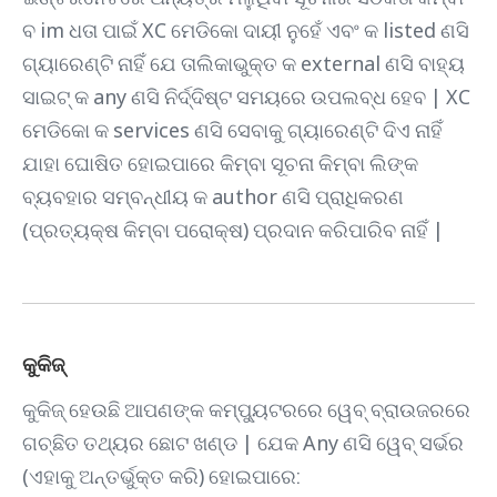
ବ im ଧତା ପାଇଁ XC ମେଡିକୋ ଦାୟୀ ନୁହେଁ ଏବଂ କ listed ଣସି
ଗ୍ୟାରେଣ୍ଟି ନାହିଁ ଯେ ତାଲିକାଭୁକ୍ତ କ external ଣସି ବାହ୍ୟ
ସାଇଟ୍ କ any ଣସି ନିର୍ଦ୍ଦିଷ୍ଟ ସମୟରେ ଉପଲବ୍ଧ ହେବ | XC
ମେଡିକୋ କ services ଣସି ସେବାକୁ ଗ୍ୟାରେଣ୍ଟି ଦିଏ ନାହିଁ
ଯାହା ଘୋଷିତ ହୋଇପାରେ କିମ୍ବା ସୂଚନା କିମ୍ବା ଲିଙ୍କ
ବ୍ୟବହାର ସମ୍ବନ୍ଧୀୟ କ author ଣସି ପ୍ରାଧିକରଣ
(ପ୍ରତ୍ୟକ୍ଷ କିମ୍ବା ପରୋକ୍ଷ) ପ୍ରଦାନ କରିପାରିବ ନାହିଁ |
କୁକିଜ୍
କୁକିଜ୍ ହେଉଛି ଆପଣଙ୍କ କମ୍ପ୍ୟୁଟରରେ ୱେବ୍ ବ୍ରାଉଜରରେ
ଗଚ୍ଛିତ ତଥ୍ୟର ଛୋଟ ଖଣ୍ଡ | ଯେକ Any ଣସି ୱେବ୍ ସର୍ଭର
(ଏହାକୁ ଅନ୍ତର୍ଭୁକ୍ତ କରି) ହୋଇପାରେ: