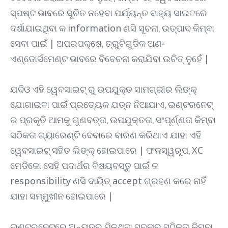
ସ୍ପଷ୍ଟ ଭାବରେ ସୂଚିତ ନହେବା ପର୍ଯ୍ୟନ୍ତ ବାହ୍ୟ ସାଇଟରେ
ଦର୍ଶାଯାଇଥିବା କ information ଣସି ସୂଚନା, ଉତ୍ପାଦ କିମ୍ବା
ସେବା ପାଇଁ | ଅପରପକ୍ଷେ, ତ୍ରୁଟିଗୁଡିକ ଅଣ-
ଏଣ୍ଡୋର୍ସମେଣ୍ଟ ଭାବରେ ବିବେଚନା କରାଯିବା ଉଚିତ୍ ନୁହେଁ |
ଯଦିଓ ଏହି ୱେବସାଇଟ୍ ରୁ ଉପଯୁକ୍ତ ସାମଗ୍ରୀର ଲିଙ୍କ୍
ଯୋଗାଇବା ପାଇଁ ପ୍ରତ୍ୟେକ ଯତ୍ନ ନିଆଯାଏ, ଇଣ୍ଟରନେଟ୍
ର ପ୍ରକୃତି ଆମକୁ ଗୁଣବତ୍ତା, ଉପଯୁକ୍ତତା, ସଂପୂର୍ଣ୍ଣତା କିମ୍ବା
ସଠିକତା ଗ୍ୟାରେଣ୍ଟି ଦେବାରେ ବାରଣ କରିଥାଏ ଯାହା ଏହି
ୱେବସାଇଟ୍ ସହିତ ଲିଙ୍କ୍ ହୋଇପାରେ | ଫଳସ୍ୱରୂପ, XC
ମେଡିକୋ ସେହି ପଦାର୍ଥର ବିଷୟବସ୍ତୁ ପାଇଁ କ
responsibility ଣସି ଦାୟିତ୍ accept ଗ୍ରହଣ କରେ ନାହିଁ
ଯାହା ସମ୍ମୁଖୀନ ହୋଇପାରେ |
ଇଣ୍ଟରନେଟରେ ଅନ୍ୟତ୍ର ମିଳୁଥିବା ସୂଚନାର ସଠିକତା କିମ୍ବା