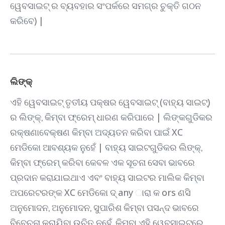
ୱେବସାଇଟ୍ ର ବ୍ୟବହାର ସଂପର୍କରେ ସମଗ୍ର ଚୁକ୍ତି ଗଠନ
କରିବେ) |
ଲିଙ୍କ୍
ଏହି ୱେବସାଇଟ୍ ତୃତୀୟ ପକ୍ଷର ୱେବସାଇଟ୍ (ବାହ୍ୟ ସାଇଟ୍)
ର ଲିଙ୍କ୍, କିମ୍ବା ଫ୍ରେମ୍ ଧାରଣ କରିପାରେ | ଲିଙ୍କଗୁଡିକର
ରକ୍ଷଣାବେକ୍ଷଣ କିମ୍ବା ଅଦ୍ୟତନ କରିବା ପାଇଁ XC
ମେଡିକୋ ଆବଶ୍ୟକ ନୁହେଁ | ବାହ୍ୟ ସାଇଟଗୁଡିକର ଲିଙ୍କ୍,
କିମ୍ବା ଫ୍ରେମ୍ କରିବା କେବଳ ଏକ ସୂଚନା ସେବା ଭାବରେ
ପ୍ରଦାନ କରାଯାଇଥାଏ ଏବଂ ବାହ୍ୟ ସାଇଟର ମାଲିକ କିମ୍ବା
ଅପରେଟରଙ୍କ XC ମେଡିକୋ ଦ୍ any ାରା କ ors ଣସି
ଅନୁମୋଦନ, ଅନୁମୋଦନ, ସୁପାରିଶ କିମ୍ବା ପସନ୍ଦ ଭାବରେ
ବିବେଚନା କରାଯିବା ଉଚିତ ନୁହେଁ, କିମ୍ବା ଏହି ୱେବସାଇଟରେ