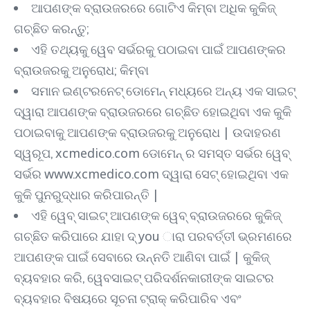
ଆପଣଙ୍କ ବ୍ରାଉଜରରେ ଗୋଟିଏ କିମ୍ବା ଅଧିକ କୁକିଜ୍
ଗଚ୍ଛିତ କରନ୍ତୁ;
ଏହି ତଥ୍ୟକୁ ୱେବ ସର୍ଭରକୁ ପଠାଇବା ପାଇଁ ଆପଣଙ୍କର
ବ୍ରାଉଜରକୁ ଅନୁରୋଧ; କିମ୍ବା
ସମାନ ଇଣ୍ଟରନେଟ୍ ଡୋମେନ୍ ମଧ୍ୟରେ ଅନ୍ୟ ଏକ ସାଇଟ୍
ଦ୍ୱାରା ଆପଣଙ୍କ ବ୍ରାଉଜରରେ ଗଚ୍ଛିତ ହୋଇଥିବା ଏକ କୁକି
ପଠାଇବାକୁ ଆପଣଙ୍କ ବ୍ରାଉଜରକୁ ଅନୁରୋଧ | ଉଦାହରଣ
ସ୍ୱରୂପ, xcmedico.com ଡୋମେନ୍ ର ସମସ୍ତ ସର୍ଭର ୱେବ୍
ସର୍ଭର www.xcmedico.com ଦ୍ୱାରା ସେଟ୍ ହୋଇଥିବା ଏକ
କୁକି ପୁନରୁଦ୍ଧାର କରିପାରନ୍ତି |
ଏହି ୱେବ୍ ସାଇଟ୍ ଆପଣଙ୍କ ୱେବ୍ ବ୍ରାଉଜରରେ କୁକିଜ୍
ଗଚ୍ଛିତ କରିପାରେ ଯାହା ଦ୍ you ାରା ପରବର୍ତ୍ତୀ ଭ୍ରମଣରେ
ଆପଣଙ୍କ ପାଇଁ ସେବାରେ ଉନ୍ନତି ଆଣିବା ପାଇଁ | କୁକିଜ୍
ବ୍ୟବହାର କରି, ୱେବସାଇଟ୍ ପରିଦର୍ଶନକାରୀଙ୍କ ସାଇଟର
ବ୍ୟବହାର ବିଷୟରେ ସୂଚନା ଟ୍ରାକ୍ କରିପାରିବ ଏବଂ