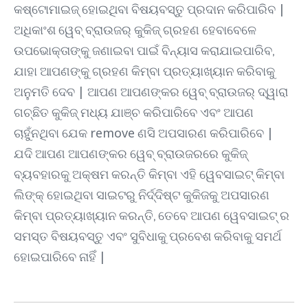
କଷ୍ଟୋମାଇଜ୍ ହୋଇଥିବା ବିଷୟବସ୍ତୁ ପ୍ରଦାନ କରିପାରିବ |
ଅଧିକାଂଶ ୱେବ୍ ବ୍ରାଉଜର୍ କୁକିଜ୍ ଗ୍ରହଣ ହେବାବେଳେ
ଉପଭୋକ୍ତାଙ୍କୁ ଜଣାଇବା ପାଇଁ ବିନ୍ୟାସ କରାଯାଇପାରିବ,
ଯାହା ଆପଣଙ୍କୁ ଗ୍ରହଣ କିମ୍ବା ପ୍ରତ୍ୟାଖ୍ୟାନ କରିବାକୁ
ଅନୁମତି ଦେବ | ଆପଣ ଆପଣଙ୍କର ୱେବ୍ ବ୍ରାଉଜର୍ ଦ୍ୱାରା
ଗଚ୍ଛିତ କୁକିଜ୍ ମଧ୍ୟ ଯାଞ୍ଚ କରିପାରିବେ ଏବଂ ଆପଣ
ଚାହୁଁନଥିବା ଯେକ remove ଣସି ଅପସାରଣ କରିପାରିବେ |
ଯଦି ଆପଣ ଆପଣଙ୍କର ୱେବ୍ ବ୍ରାଉଜରରେ କୁକିଜ୍
ବ୍ୟବହାରକୁ ଅକ୍ଷମ କରନ୍ତି କିମ୍ବା ଏହି ୱେବସାଇଟ୍ କିମ୍ବା
ଲିଙ୍କ୍ ହୋଇଥିବା ସାଇଟରୁ ନିର୍ଦ୍ଦିଷ୍ଟ କୁକିଜକୁ ଅପସାରଣ
କିମ୍ବା ପ୍ରତ୍ୟାଖ୍ୟାନ କରନ୍ତି, ତେବେ ଆପଣ ୱେବସାଇଟ୍ ର
ସମସ୍ତ ବିଷୟବସ୍ତୁ ଏବଂ ସୁବିଧାକୁ ପ୍ରବେଶ କରିବାକୁ ସମର୍ଥ
ହୋଇପାରିବେ ନାହିଁ |