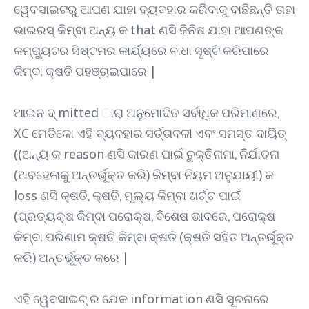
ୱେବସାଇଟରୁ ଆପଣ ଯାହା ବ୍ୟବହାର କରିବାକୁ ବାଛିଛନ୍ତି ତାହା
ଭାଇରସ୍ କିମ୍ବା ଅନ୍ୟ କ that ଣସି ଜିନିଷ ଯାହା ଆପଣଙ୍କ
କମ୍ପ୍ୟୁଟର ସିଷ୍ଟମର କାର୍ଯ୍ୟରେ ବାଧା ସୃଷ୍ଟି କରିପାରେ
କିମ୍ବା କ୍ଷତି ପହଞ୍ଚାଇପାରେ |
ଆଇନ ଦ୍ mitted ାରା ଅନୁମୋଦିତ ସର୍ବାଧିକ ପରିମାଣରେ,
XC ମେଡିକୋ ଏହି ବ୍ୟବହାର ସର୍ତ୍ତାବଳୀ ଏବଂ ସମସ୍ତ ଦାୟିତ୍
((ଅନ୍ୟ କ reason ଣସି କାରଣ ପାଇଁ ଚୁକ୍ତିନାମା, ନିର୍ଯାତନା
(ଅବହେଳାକୁ ଅନ୍ତର୍ଭୂକ୍ତ କରି) କିମ୍ବା ନିୟମ ଅନୁଯାୟୀ) କ
loss ଣସି କ୍ଷତି, କ୍ଷତି, ମୂଲ୍ୟ କିମ୍ବା ଖର୍ଚ୍ଚ ପାଇଁ
(ପ୍ରତ୍ୟକ୍ଷ କିମ୍ବା ପରୋକ୍ଷ, ବିଶେଷ ଭାବରେ, ପରୋକ୍ଷ
କିମ୍ବା ପରିଣାମ କ୍ଷତି କିମ୍ବା କ୍ଷତି (କ୍ଷତି ସହିତ ଅନ୍ତର୍ଭୂକ୍ତ
କରି) ଅନ୍ତର୍ଭୂକ୍ତ କରେ |
ଏହି ୱେବସାଇଟ୍ ର ଯେକ information ଣସି ସୂଚନାରେ