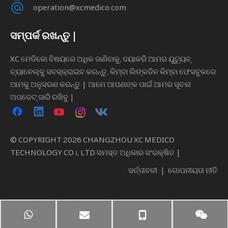
operation@xcmedico.com
ସମ୍ପର୍କ ରଖନ୍ତୁ |
XC ମେଡିକୋ ବିଷୟରେ ଅଧିକ ଜାଣିବାକୁ, ଦୟାକରି ଆମର ୟୁଟ୍ୟୁବ୍
ଚ୍ୟାନେଲ୍କୁ ସବସ୍କ୍ରାଇବ କରନ୍ତୁ, କିମ୍ବା ଲିଙ୍କଡିନ କିମ୍ବା ଫେସବୁକରେ
ଆମକୁ ଅନୁସରଣ କରନ୍ତୁ | ଆମେ ଆପଣଙ୍କ ପାଇଁ ଆମର ସୂଚନା
ଅପଡେଟ୍ ଜାରି ରଖିବୁ |
© COPYRIGHT
2026
CHANGZHOU XC MEDICO
TECHNOLOGY CO।, LTD ସମସ୍ତ ଅଧିକାର ସଂରକ୍ଷିତ |
ସର୍ତ୍ତାବଳୀ
|
ଗୋପନୀୟତା ନୀତି