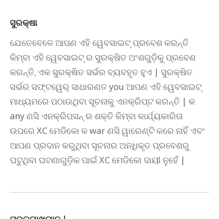
ସୁରକ୍ଷା
ଯେତେବେଳେ ଆପଣ ଏହି ୱେବସାଇଟ୍ ପ୍ରବେଶ କରନ୍ତି
କିମ୍ବା ଏହି ୱେବସାଇଟ୍ ର ସୁରକ୍ଷିତ ଅଂଶଗୁଡ଼ିକୁ ପ୍ରବେଶ
କରନ୍ତି, ଏକ ସୁରକ୍ଷିତ ସର୍ଭର ବ୍ୟବହୃତ ହୁଏ | ସୁରକ୍ଷିତ
ସର୍ଭର ସଫ୍ଟୱେର୍ ସାଧାରଣତ you ଆପଣ ଏହି ୱେବସାଇଟ୍
ମାଧ୍ୟମରେ ପଠାଉଥିବା ସୂଚନାକୁ ଏନକ୍ରିପ୍ଟ କରନ୍ତି | କ
any ଣସି ଏନକ୍ରିପସନ୍ ର ଶକ୍ତି କିମ୍ବା କାର୍ଯ୍ୟକାରିତା
ଉପରେ XC ମେଡିକୋ କ war ଣସି ୱାରେଣ୍ଟି କରେ ନାହିଁ ଏବଂ
ଆପଣ ପ୍ରଦାନ କରୁଥିବା ସୂଚନାର ଅନଧିକୃତ ପ୍ରବେଶରୁ
ଘଟୁଥିବା ଘଟଣାଗୁଡ଼ିକ ପାଇଁ XC ମେଡିକୋ ଦାୟୀ ନୁହେଁ |