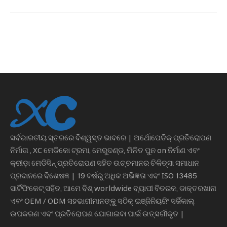
ସର୍ବଭାରତୀୟ ସ୍ତରରେ ବିଶ୍ୱସ୍ତ ଭାବରେ |
ଅର୍ଥୋପେଡିକ୍ ପ୍ରତିରୋପଣ
ନିର୍ମାତା
, XC ମେଡିକୋ ଟ୍ରମା, ମେରୁଦଣ୍ଡ, ମିଳିତ ପୁନ on ନିର୍ମାଣ ଏବଂ
କ୍ରୀଡ଼ା ମେଡିସିନ୍ ପ୍ରତିରୋପଣ ସହିତ ଉଚ୍ଚମାନର ଚିକିତ୍ସା ସମାଧାନ
ପ୍ରଦାନରେ ବିଶେଷଜ୍ଞ | 19 ବର୍ଷରୁ ଅଧିକ ଅଭିଜ୍ଞତା ଏବଂ ISO 13485
ସାର୍ଟିଫିକେଟ୍ ସହିତ, ଆମେ ବିଶ୍ worldwide ବ୍ୟାପୀ ବିତରକ, ଡାକ୍ତରଖାନା
ଏବଂ OEM / ODM ସହଭାଗୀମାନଙ୍କୁ ସଠିକ୍ ଇଞ୍ଜିନିୟରିଂ ସର୍ଜିକାଲ୍
ଉପକରଣ ଏବଂ ପ୍ରତିରୋପଣ ଯୋଗାଇବା ପାଇଁ ଉତ୍ସର୍ଗୀକୃତ |