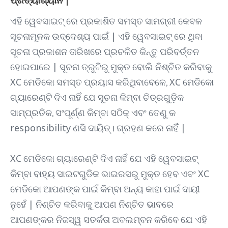
ପ୍ରତ୍ୟାଖ୍ୟାନ |
ଏହି ୱେବସାଇଟ୍ ରେ ପ୍ରକାଶିତ ସମସ୍ତ ସାମଗ୍ରୀ କେବଳ
ସୂଚନାମୂଳକ ଉଦ୍ଦେଶ୍ୟ ପାଇଁ | ଏହି ୱେବସାଇଟ୍ ରେ ଥିବା
ସୂଚନା ପ୍ରକାଶନ ତାରିଖରେ ପ୍ରଚଳିତ କିନ୍ତୁ ପରିବର୍ତ୍ତନ
ହୋଇପାରେ | ସୂଚନା ତ୍ରୁଟିରୁ ମୁକ୍ତ ବୋଲି ନିଶ୍ଚିତ କରିବାକୁ
XC ମେଡିକୋ ସମସ୍ତ ପ୍ରୟାସ କରିଥିବାବେଳେ, XC ମେଡିକୋ
ଗ୍ୟାରେଣ୍ଟି ଦିଏ ନାହିଁ ଯେ ସୂଚନା କିମ୍ବା ଚିତ୍ରଗୁଡ଼ିକ
ସାମ୍ପ୍ରତିକ, ସଂପୂର୍ଣ୍ଣ କିମ୍ବା ସଠିକ୍ ଏବଂ ତେଣୁ କ
responsibility ଣସି ଦାୟିତ୍। ଗ୍ରହଣ କରେ ନାହିଁ |
XC ମେଡିକୋ ଗ୍ୟାରେଣ୍ଟି ଦିଏ ନାହିଁ ଯେ ଏହି ୱେବସାଇଟ୍
କିମ୍ବା ବାହ୍ୟ ସାଇଟଗୁଡିକ ଭାଇରସରୁ ମୁକ୍ତ ହେବ ଏବଂ XC
ମେଡିକୋ ଆପଣଙ୍କ ପାଇଁ କିମ୍ବା ଅନ୍ୟ କାହା ପାଇଁ ଦାୟୀ
ନୁହେଁ | ନିଶ୍ଚିତ କରିବାକୁ ଆପଣ ନିଶ୍ଚିତ ଭାବରେ
ଆପଣଙ୍କର ନିଜସ୍ୱ ସତର୍କତା ଅବଲମ୍ବନ କରିବେ ଯେ ଏହି