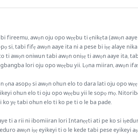
abi fireemu, awọn oju opo wẹẹbu ti ẹnikẹta (awọn aaye it
, tabi fifẹ awọn aaye ita ni a pese bi iṣẹ alaye nikan 
o ti awọn oniwun tabi awọn oniṣẹ ti awọn aaye ita, tabi
i gbangba lori oju opo wẹẹbu yii. Lọna miiran, awọn ifasil
n ọna asopọ si awọn ohun elo to dara lati oju opo wẹẹbu
yikeyi ohun elo ti oju opo wẹẹbu yii le sopọ mọ. Nitor
ko yẹ tabi ohun elo ti ko pe ti o le ba pade.
e ti a rii ni ibomiiran lori Intanẹẹti ati pe ko si iṣedu
duro awọn iṣẹ eyikeyi ti o le kede tabi pese eyikeyi aṣẹ 