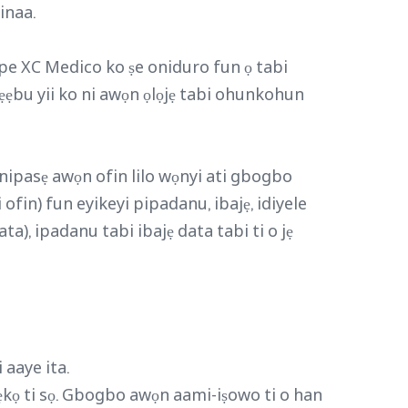
inaa.
i pe XC Medico ko ṣe oniduro fun ọ tabi
 wẹẹbu yii ko ni awọn ọlọjẹ tabi ohunkohun
a nipasẹ awọn ofin lilo wọnyi ati gbogbo
i ofin) fun eyikeyi pipadanu, ibajẹ, idiyele
ta), ipadanu tabi ibajẹ data tabi ti o jẹ
 aaye ita.
ẹẹkọ ti sọ. Gbogbo awọn aami-iṣowo ti o han