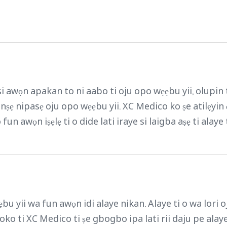
i awọn apakan to ni aabo ti oju opo wẹẹbu yii, olupin to
nṣẹ nipasẹ oju opo wẹẹbu yii. XC Medico ko ṣe atilẹyin
fun awọn iṣẹlẹ ti o dide lati iraye si laigba aṣẹ ti alaye 
u yii wa fun awọn idi alaye nikan. Alaye ti o wa lori o
koko ti XC Medico ti ṣe gbogbo ipa lati rii daju pe alaye