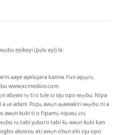
ẹbu eyikeyi (pẹlu eyi) le:
aarin aaye ayelujara kanna. Fun apẹẹrẹ,
wẹẹbu www.xcmedico.com.
wọn abẹwo rẹ ti o tẹle si oju opo wẹẹbu. Nipa
ti a ṣe adani. Pupọ awọn aṣawakiri wẹẹbu ni a
ẹwo awọn kuki ti o fipamọ nipasẹ ẹrọ
i wẹẹbu rẹ tabi yọkuro tabi kọ awọn kuki kan
i gbogbo akoonu ati awọn ohun elo oju opo