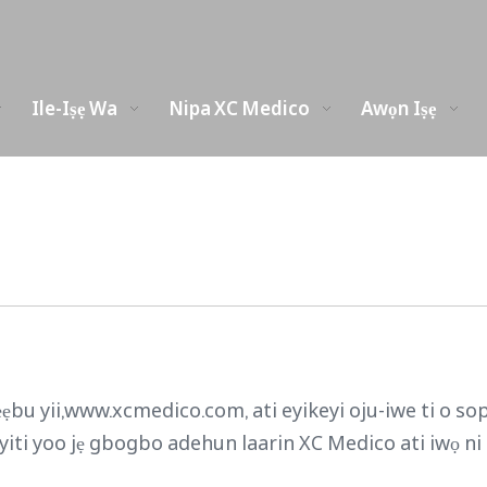
Ile-Iṣẹ Wa
Nipa XC Medico
Awọn Iṣẹ
ẹẹbu yii,www.xcmedico.com, ati eyikeyi oju-iwe ti o sop
yiti yoo jẹ gbogbo adehun laarin XC Medico ati iwọ ni ib