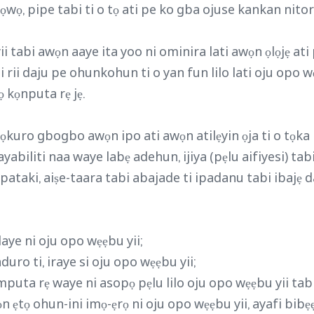
wọ, pipe tabi ti o tọ ati pe ko gba ojuse kankan nitor
 tabi awọn aaye ita yoo ni ominira lati awọn ọlọjẹ at
ti rii daju pe ohunkohun ti o yan fun lilo lati oju opo
ọ kọnputa rẹ jẹ.
o yọkuro gbogbo awọn ipo ati awọn atilẹyin ọja ti o tọk
ayabiliti naa waye labẹ adehun, ijiya (pẹlu aifiyesi) tab
pataki, aiṣe-taara tabi abajade ti ipadanu tabi ibajẹ da
alaye ni oju opo wẹẹbu yii;
duro ti, iraye si oju opo wẹẹbu yii;
mputa rẹ waye ni asopọ pẹlu lilo oju opo wẹẹbu yii tabi
n ẹtọ ohun-ini imọ-ẹrọ ni oju opo wẹẹbu yii, ayafi bib