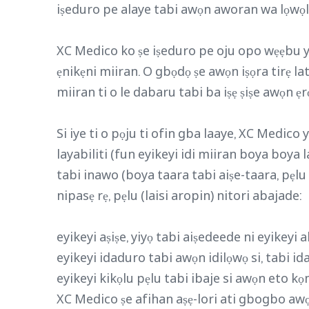
iṣeduro pe alaye tabi awọn aworan wa lọwọlọ
XC Medico ko ṣe iṣeduro pe oju opo wẹẹbu yii
ẹnikẹni miiran. O gbọdọ ṣe awọn iṣọra tirẹ la
miiran ti o le dabaru tabi ba iṣẹ ṣiṣe awọn ẹr
Si iye ti o pọju ti ofin gba laaye, XC Medic
layabiliti (fun eyikeyi idi miiran boya boya l
tabi inawo (boya taara tabi aiṣe-taara, pẹlu 
nipasẹ rẹ, pẹlu (laisi aropin) nitori abajade:
eyikeyi aṣiṣe, yiyọ tabi aiṣedeede ni eyikeyi 
eyikeyi idaduro tabi awọn idilọwọ si, tabi ida
eyikeyi kikọlu pẹlu tabi ibaje si awọn eto kọ
XC Medico ṣe afihan aṣẹ-lori ati gbogbo awọ