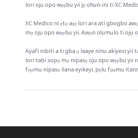
lori oju opo wẹẹbu yii jẹ ohun-ini ti XC Medic
XC Medico ni ẹtọ aṣẹ lori ara ati gbogbo aw
mọ oju opo wẹẹbu yii. Awọn olumulo ti oju opo
Ayafi nibiti a ti gba ọ laaye ninu akiyesi yii
lori tabi sopọ mọ nipasẹ oju opo wẹẹbu yii ni
fọọmu nipasẹ ilana eyikeyi, pẹlu fọọmu itanna,