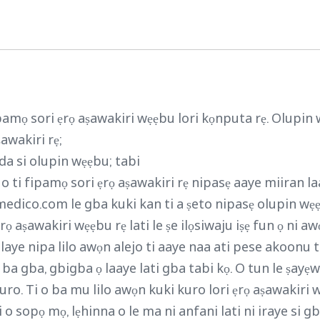
pamọ sori ẹrọ aṣawakiri wẹẹbu lori kọnputa rẹ. Olupin wẹ
awakiri rẹ;
ada si olupin wẹẹbu; tabi
i o ti fipamọ sori ẹrọ aṣawakiri rẹ nipasẹ aaye miiran l
edico.com le gba kuki kan ti a ṣeto nipasẹ olupin 
rọ aṣawakiri wẹẹbu rẹ lati le ṣe ilọsiwaju iṣẹ fun ọ ni a
laye nipa lilo awọn alejo ti aaye naa ati pese akoonu 
n ba gba, gbigba ọ laaye lati gba tabi kọ. O tun le ṣay
 kuro. Ti o ba mu lilo awọn kuki kuro lori ẹrọ aṣawakir
i o sopọ mọ, lẹhinna o le ma ni anfani lati ni iraye s