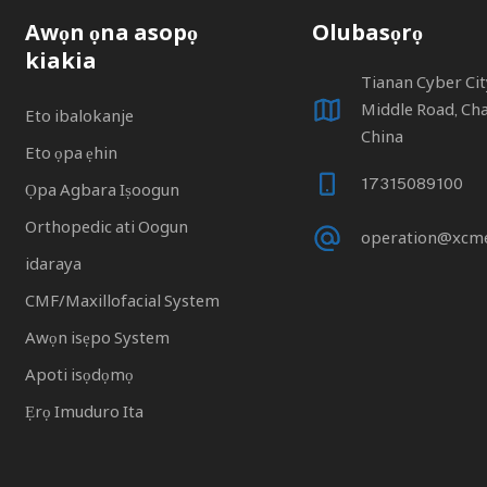
Awọn ọna asopọ
Olubasọrọ
kiakia
Tianan Cyber ​​C
Middle Road, Ch
Eto ibalokanje
China
Eto ọpa ẹhin
17315089100
Ọpa Agbara Iṣoogun
Orthopedic ati Oogun
operation@xcm
idaraya
CMF/Maxillofacial System
Awọn isẹpo System
Apoti isọdọmọ
Ẹrọ Imuduro Ita