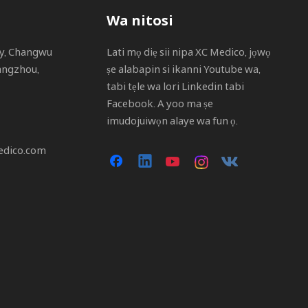
Wa nitosi
ity, Changwu
Lati mọ diẹ sii nipa XC Medico, jọwọ
angzhou,
ṣe alabapin si ikanni Youtube wa,
tabi tẹle wa lori Linkedin tabi
Facebook. A yoo ma ṣe
imudojuiwọn alaye wa fun ọ.
edico.com