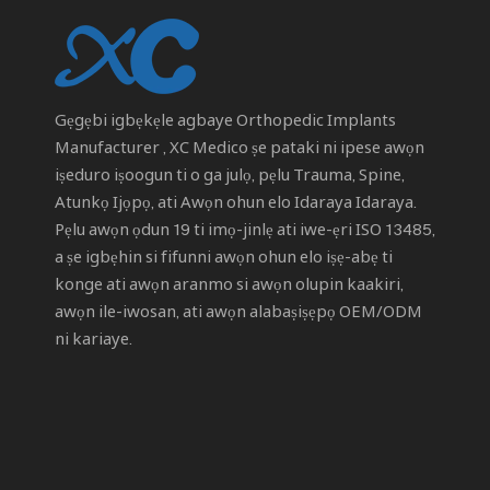
Gẹgẹbi igbẹkẹle agbaye
Orthopedic Implants
Manufacturer
, XC Medico ṣe pataki ni ipese awọn
iṣeduro iṣoogun ti o ga julọ, pẹlu Trauma, Spine,
Atunkọ Ijọpọ, ati Awọn ohun elo Idaraya Idaraya.
Pẹlu awọn ọdun 19 ti imọ-jinlẹ ati iwe-ẹri ISO 13485,
a ṣe igbẹhin si fifunni awọn ohun elo iṣẹ-abẹ ti
konge ati awọn aranmo si awọn olupin kaakiri,
awọn ile-iwosan, ati awọn alabaṣiṣẹpọ OEM/ODM
ni kariaye.