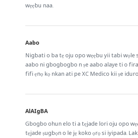
wẹẹbu naa.
Aabo
Nigbati o ba tẹ oju opo wẹẹbu yii tabi wọle s
aabo ni gbogbogbo n ṣe aabo alaye ti o fira
fifi ẹnọ kọ nkan ati pe XC Medico kii ṣe iduro 
AlAIgBA
Gbogbo ohun elo ti a tẹjade lori oju opo wẹẹb
tẹjade ṣugbọn o le jẹ koko ọrọ si iyipada. La