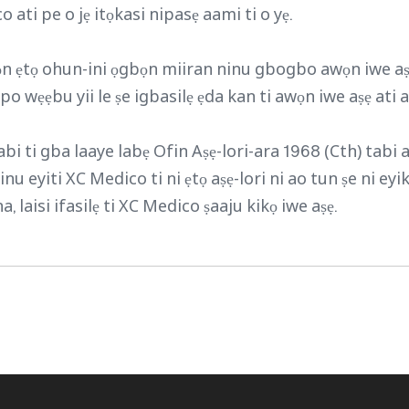
o ati pe o jẹ itọkasi nipasẹ aami ti o yẹ.
ọn ẹtọ ohun-ini ọgbọn miiran ninu gbogbo awọn iwe aṣẹ
 wẹẹbu yii le ṣe igbasilẹ ẹda kan ti awọn iwe aṣẹ ati a
 tabi ti gba laaye labẹ Ofin Aṣẹ-lori-ara 1968 (Cth) tabi
nu eyiti XC Medico ti ni ẹtọ aṣẹ-lori ni ao tun ṣe ni ey
 laisi ifasilẹ ti XC Medico ṣaaju kikọ iwe aṣẹ.