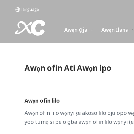
Awọn Ọja
Awọn Ilana
Awọn ofin Ati Awọn ipo
Awọn ofin lilo
Awọn ofin lilo wọnyi ṣe akoso lilo oju opo w
yoo tumọ si pe o gba awọn ofin lilo wọnyi (e