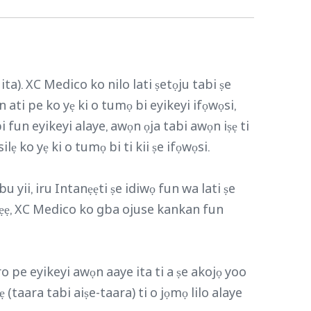
a). XC Medico ko nilo lati ṣetọju tabi ṣe
ati pe ko yẹ ki o tumọ bi eyikeyi ifọwọsi,
 fun eyikeyi alaye, awọn ọja tabi awọn iṣẹ ti
ẹ ko yẹ ki o tumọ bi ti kii ṣe ifọwọsi.
 yii, iru Intanẹẹti ṣe idiwọ fun wa lati ṣe
ibẹẹ, XC Medico ko gba ojuse kankan fun
ro pe eyikeyi awọn aaye ita ti a ṣe akojọ yoo
(taara tabi aiṣe-taara) ti o jọmọ lilo alaye