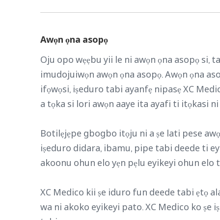
Awọn ọna asopọ
Oju opo wẹẹbu yii le ni awọn ọna asopọ si, t
imudojuiwọn awọn ọna asopọ. Awọn ọna asopọ si
ifọwọsi, iṣeduro tabi ayanfẹ nipasẹ XC Medic
a tọka si lori awọn aaye ita ayafi ti itọkasi n
Botilẹjẹpe gbogbo itọju ni a ṣe lati pese awọ
iṣeduro didara, ibamu, pipe tabi deede ti e
akoonu ohun elo yẹn pẹlu eyikeyi ohun elo ti 
XC Medico kii ṣe iduro fun deede tabi ẹtọ alay
wa ni akoko eyikeyi pato. XC Medico ko ṣe iṣe