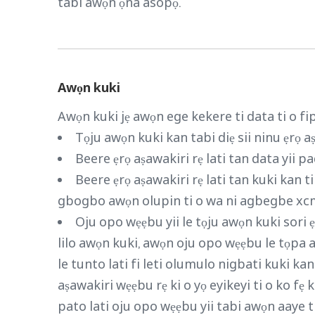
tabi awọn ọna asopọ.
Awọn kuki
Awọn kuki jẹ awọn ege kekere ti data ti o fi
Tọju awọn kuki kan tabi diẹ sii ninu ẹrọ aṣ
Beere ẹrọ aṣawakiri rẹ lati tan data yii p
Beere ẹrọ aṣawakiri rẹ lati tan kuki kan t
gbogbo awọn olupin ti o wa ni agbegbe xcm
Oju opo wẹẹbu yii le tọju awọn kuki sori ẹ
lilo awọn kuki, awọn oju opo wẹẹbu le tọpa a
le tunto lati fi leti olumulo nigbati kuki ka
aṣawakiri wẹẹbu rẹ ki o yọ eyikeyi ti o ko fẹ
pato lati oju opo wẹẹbu yii tabi awọn aaye t