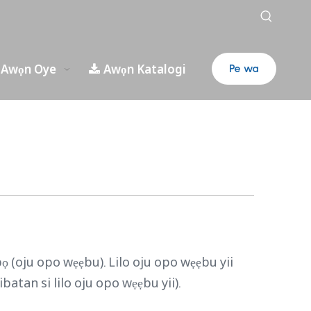
Awọn Oye
Awọn Katalogi
Pe wa
ọ (oju opo wẹẹbu). Lilo oju opo wẹẹbu yii
atan si lilo oju opo wẹẹbu yii).