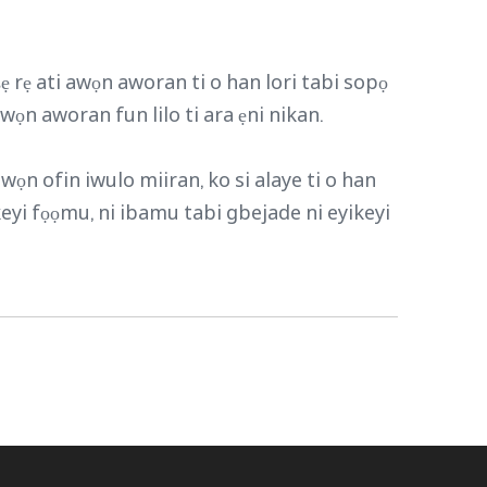
 rẹ ati awọn aworan ti o han lori tabi sopọ
wọn aworan fun lilo ti ara ẹni nikan.
 awọn ofin iwulo miiran, ko si alaye ti o han
ikeyi fọọmu, ni ibamu tabi gbejade ni eyikeyi