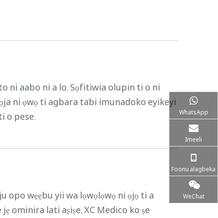
 ni aabo ni a lo. Sọfitiwia olupin ti o ni
 ọja ni ọwọ ti agbara tabi imunadoko eyikeyi
WhatsApp
ti o pese.
Imeeli
Foonu alagbeka
ju opo wẹẹbu yii wa lọwọlọwọ ni ọjọ ti a
WeChat
 jẹ ominira lati aṣiṣe, XC Medico ko ṣe