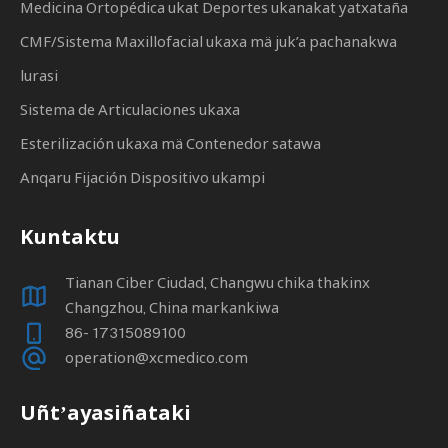
Medicina Ortopédica ukat Deportes ukanakat yatxataña
CMF/Sistema Maxillofacial ukaxa mä juk’a pachanakwa
lurasi
Sistema de Articulaciones ukaxa
Esterilización ukaxa mä Contenedor satawa
Anqaru Fijación Dispositivo ukampi
Kuntaktu
Tianan Ciber Ciudad, Changwu chika thakinx
Changzhou, China markankiwa
86- 17315089100
operation@xcmedico.com
Uñtʼayasiñataki