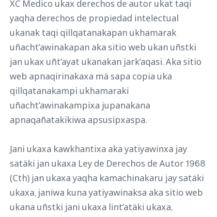
XC Medico ukax derechos de autor ukat taqi
yaqha derechos de propiedad intelectual
ukanak taqi qillqatanakapan ukhamarak
uñacht’awinakapan aka sitio web ukan uñstki
jan ukax uñt’ayat ukanakan jark’aqasi. Aka sitio
web apnaqirinakaxa mä sapa copia uka
qillqatanakampi ukhamaraki
uñacht’awinakampixa jupanakana
apnaqañatakikiwa apsusipxaspa.
Jani ukaxa kawkhantixa aka yatiyawinxa jay
satäki jan ukaxa Ley de Derechos de Autor 1968
(Cth) jan ukaxa yaqha kamachinakaru jay satäki
ukaxa, janiwa kuna yatiyawinaksa aka sitio web
ukana uñstki jani ukaxa lint’atäki ukaxa,