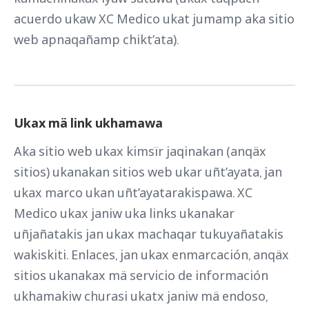
acuerdo ukaw XC Medico ukat jumamp aka sitio
web apnaqañamp chikt’ata).
Ukax mä link ukhamawa
Aka sitio web ukax kimsïr jaqinakan (anqäx
sitios) ukanakan sitios web ukar uñt’ayata, jan
ukax marco ukan uñt’ayatarakispawa. XC
Medico ukax janiw uka links ukanakar
uñjañatakis jan ukax machaqar tukuyañatakis
wakiskiti. Enlaces, jan ukax enmarcación, anqäx
sitios ukanakax mä servicio de información
ukhamakiw churasi ukatx janiw mä endoso,