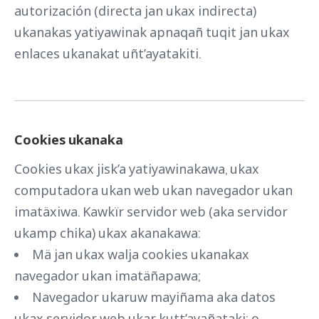
autorización (directa jan ukax indirecta)
ukanakas yatiyawinak apnaqañ tuqit jan ukax
enlaces ukanakat uñt’ayatakiti.
Cookies ukanaka
Cookies ukax jisk’a yatiyawinakawa, ukax
computadora ukan web ukan navegador ukan
imatäxiwa. Kawkïr servidor web (aka servidor
ukamp chika) ukax akanakawa:
Mä jan ukax walja cookies ukanakax
navegador ukan imatäñapawa;
Navegador ukaruw mayiñama aka datos
ukax servidor web ukar kutt’ayañataki; o