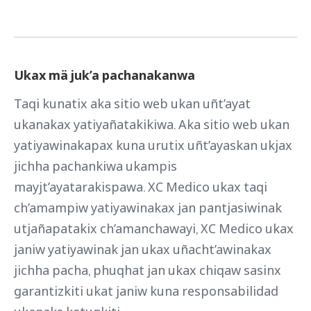
Ukax mä juk’a pachanakanwa
Taqi kunatix aka sitio web ukan uñt’ayat
ukanakax yatiyañatakikiwa. Aka sitio web ukan
yatiyawinakapax kuna urutix uñt’ayaskan ukjax
jichha pachankiwa ukampis
mayjt’ayatarakispawa. XC Medico ukax taqi
ch’amampiw yatiyawinakax jan pantjasiwinak
utjañapatakix ch’amanchawayi, XC Medico ukax
janiw yatiyawinak jan ukax uñacht’awinakax
jichha pacha, phuqhat jan ukax chiqaw sasinx
garantizkiti ukat janiw kuna responsabilidad