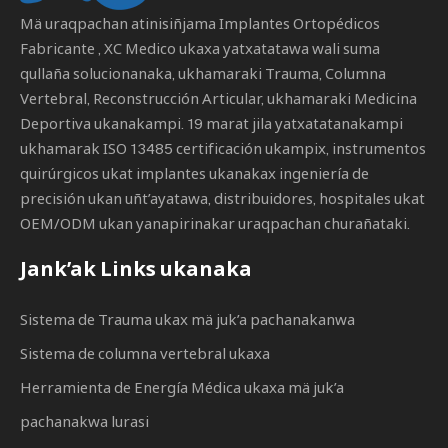
Mä uraqpachan atinisiñjama
Implantes Ortopédicos
Fabricante
, XC Medico ukaxa yatxatatawa wali suma
qullaña solucionanaka, ukhamaraki Trauma, Columna
Vertebral, Reconstrucción Articular, ukhamaraki Medicina
Deportiva ukanakampi. 19 marat jila yatxatatanakampi
ukhamarak ISO 13485 certificación ukampix, instrumentos
quirúrgicos ukat implantes ukanakax ingeniería de
precisión ukan uñt’ayatawa, distribuidores, hospitales ukat
OEM/ODM ukan yanapirinakar uraqpachan churañataki.
Jank’ak Links ukanaka
Sistema de Trauma ukax mä juk’a pachanakanwa
Sistema de columna vertebral ukaxa
Herramienta de Energía Médica ukaxa mä juk’a
pachanakwa lurasi