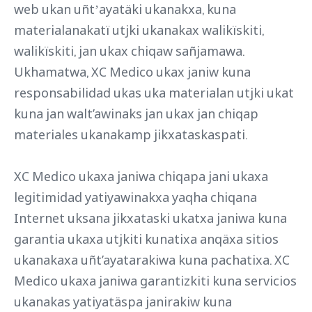
web ukan uñtʼayatäki ukanakxa, kuna
materialanakatï utjki ukanakax walikïskiti,
walikïskiti, jan ukax chiqaw sañjamawa.
Ukhamatwa, XC Medico ukax janiw kuna
responsabilidad ukas uka materialan utjki ukat
kuna jan walt’awinaks jan ukax jan chiqap
materiales ukanakamp jikxataskaspati.
XC Medico ukaxa janiwa chiqapa jani ukaxa
legitimidad yatiyawinakxa yaqha chiqana
Internet uksana jikxataski ukatxa janiwa kuna
garantia ukaxa utjkiti kunatixa anqäxa sitios
ukanakaxa uñt’ayatarakiwa kuna pachatixa. XC
Medico ukaxa janiwa garantizkiti kuna servicios
ukanakas yatiyatäspa janirakiw kuna