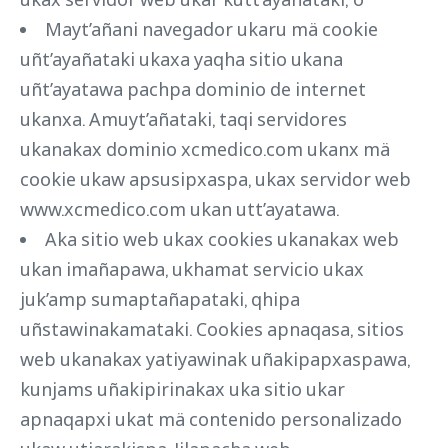
Mayt’añani navegador ukaru mä cookie
uñt’ayañataki ukaxa yaqha sitio ukana
uñt’ayatawa pachpa dominio de internet
ukanxa. Amuyt’añataki, taqi servidores
ukanakax dominio xcmedico.com ukanx mä
cookie ukaw apsusipxaspa, ukax servidor web
www.xcmedico.com ukan utt’ayatawa.
Aka sitio web ukax cookies ukanakax web
ukan imañapawa, ukhamat servicio ukax
juk’amp sumaptañapataki, qhipa
uñstawinakamataki. Cookies apnaqasa, sitios
web ukanakax yatiyawinak uñakipapxaspawa,
kunjams uñakipirinakax uka sitio ukar
apnaqapxi ukat mä contenido personalizado