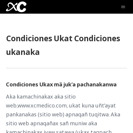
Condiciones Ukat Condiciones
ukanaka
Condiciones Ukax mä juk’a pachanakanwa
Aka kamachinakax aka sitio
web,www.xcmedico.com, ukat kuna uñt’ayat
pankanakas (sitio web) apnaqañ tuqitwa. Aka
sitio web apnaqañax sañ muniw aka
kamachinakax iyaw satawa (ukax taqpach