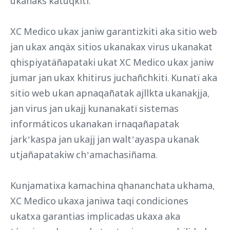
ukanaks katuqkiti.
XC Medico ukax janiw garantizkiti aka sitio web
jan ukax anqäx sitios ukanakax virus ukanakat
qhispiyatäñapataki ukat XC Medico ukax janiw
jumar jan ukax khitirus juchañchkiti. Kunatï aka
sitio web ukan apnaqañatak ajllkta ukanakjja,
jan virus jan ukajj kunanakatï sistemas
informáticos ukanakan irnaqañapatak
jarkʼkaspa jan ukajj jan waltʼayaspa ukanak
utjañapatakiw chʼamachasiñama.
Kunjamatixa kamachina qhananchata ukhama,
XC Medico ukaxa janiwa taqi condiciones
ukatxa garantias implicadas ukaxa aka