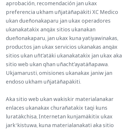
aprobación, recomendación jan ukax
preferencia ukham uñjatäñapäkiti XC Medico
ukan dueñonakaparu jan ukax operadores
ukanakatakix anqäx sitios ukanakan
dueñonakaparu, jan ukax kuna yatiyawinakas,
productos jan ukax servicios ukanakas anqäx
sitios ukan uñt’atäki ukanakatakix jan ukax aka
sitio web ukan qhan uñacht’ayatäñapawa.
Ukjamarusti, omisiones ukanakax janiw jan
endoso ukham uñjatäñapäkiti.
Aka sitio web ukan wakiskir materialanakar
enlaces ukanakax churañatakix taqi kuns
luratäkchisa, Internetan kunjamäkitix ukax
jarkʼkistuwa, kuna materialanakatï aka sitio