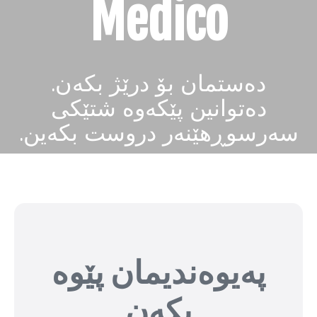
Medico
دەستمان بۆ درێژ بکەن.
دەتوانین پێکەوە شتێکی
سەرسوڕهێنەر دروست بکەین.
پەیوەندیمان پێوە
بکەن