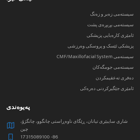
سیستەمی زەبر و زەنگ
سیستەمی بڕبڕەی پشت
ئامێری کارەبایی پزیشکی
پزیشکی ئێسک و پروسکی وەرزشی
سیستەمی CMF/Maxillofacial System
سیستەمی جومگەکان
دەفری تەعقیمکردن
ئامێری جێگیرکردنی دەرەکی
پەیوەندی
شاری سایبێری تیانان، ڕێگای ناوەڕاستی چانگوو، چانگژۆ،
چین
86- 17315089100