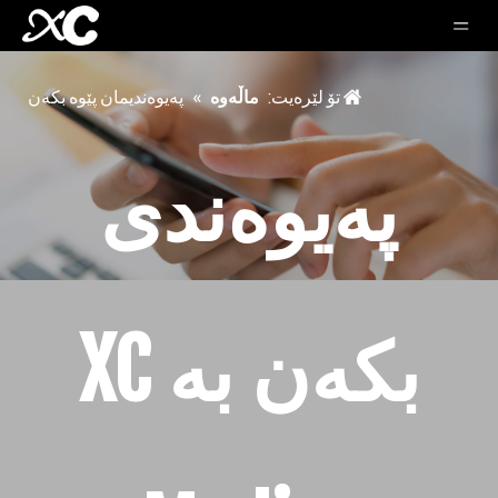
تۆ لێرەیت:
ماڵەوە
»
پەیوەندیمان پێوە بکەن
پەیوەندی
بکەن بە XC