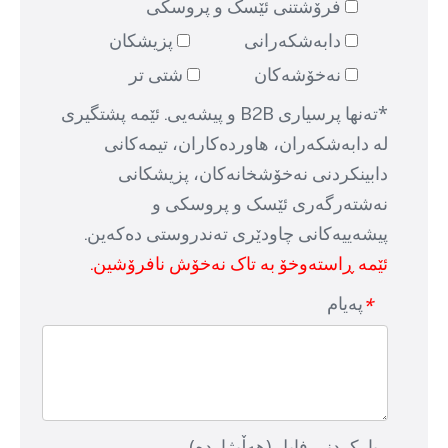
فرۆشتنی ئێسک و پروسکی
دابەشکەرانی
پزیشکان
نەخۆشەکان
شتی تر
*تەنها پرسیاری B2B و پیشەیی. ئێمە پشتگیری
لە دابەشکەران، هاوردەکاران، تیمەکانی
دابینکردنی نەخۆشخانەکان، پزیشکانی
نەشتەرگەری ئێسک و پروسکی و
پیشەییەکانی چاودێری تەندروستی دەکەین.
ئێمە ڕاستەوخۆ بە تاک نەخۆش نافرۆشین.
پەیام
*
بارکردنی فایل (هەڵبژاردە)