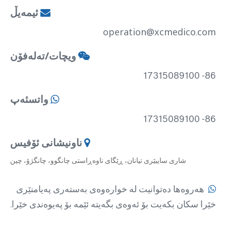
ئیمەیڵ

operation@xcmedico.com
ویچات/تەلەفۆن

86- 17315089100
واتسئەپ

86- 17315089100
ناونیشانی ئۆفیس

شاری سایبێری تیانان، ڕێگای ناوەڕاستی چانگوو، چانگژۆ، چین
هەروەها دەتوانیت لە خوارەوەی بەستەری پەیامنێری

خێرا سکان بکەیت بۆ ئەوەی بگەیتە ئێمە بۆ پەیوەندی خێرا.