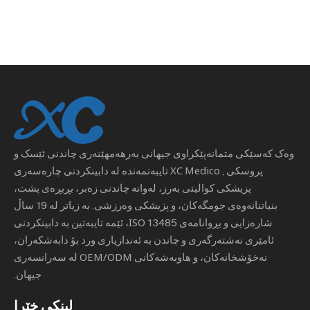
وەک کەسێکی متمانەپێکراوی جیهانی
بەرهەمهێنەری چاندنی ئێسک و
پروسکی
, XC Medico تایبەتمەندە لە دابینکردنی چارەسەری
پزیشکی کوالیتی بەرز، لەوانە چاندنی زەبر، بڕبڕەی پشت،
بنیاتنانەوەی جومگەکان، و پزیشکی وەرزشی. بە زیاتر لە 19 ساڵ
شارەزایی و بڕوانامەی ISO 13485، ئێمە تایبەتین بە دابینکردنی
ئامێری نەشتەرگەری و چاندن بە ئەندازیاری ورد بۆ دابەشکەران،
نەخۆشخانەکان، و هاوبەشەکانی OEM/ODM لە سەرانسەری
جیهان.
لینکی خێرا