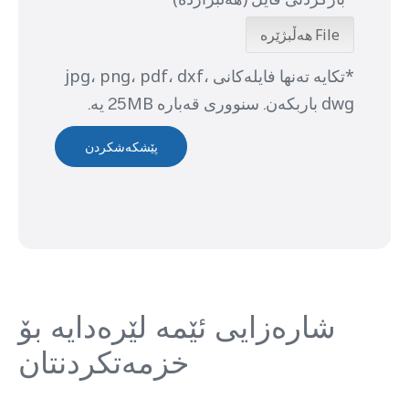
File هەڵبژێرە
*تکایە تەنها فایلەکانی jpg، png، pdf، dxf،
dwg باربکەن. سنووری قەبارە 25MB یە.
پێشکەشکردن
شارەزایی ئێمە لێرەدایە بۆ
خزمەتکردنتان