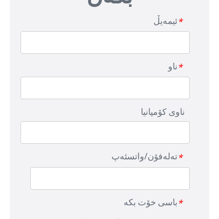
ئیمەیڵ
*
ناو
*
ناوی کۆمپانیا
تەلەفۆن/واتسئەپ
*
باسی خۆت بکە
*