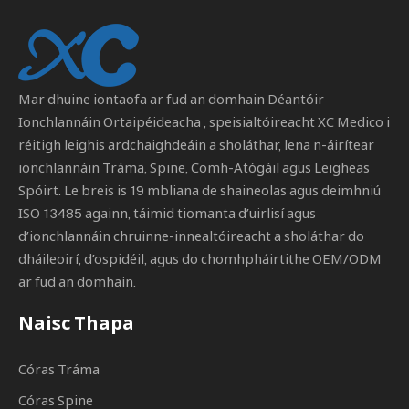
Mar dhuine iontaofa ar fud an domhain
Déantóir
Ionchlannáin Ortaipéideacha
, speisialtóireacht XC Medico i
réitigh leighis ardchaighdeáin a sholáthar, lena n-áirítear
ionchlannáin Tráma, Spine, Comh-Atógáil agus Leigheas
Spóirt. Le breis is 19 mbliana de shaineolas agus deimhniú
ISO 13485 againn, táimid tiomanta d’uirlisí agus
d’ionchlannáin chruinne-innealtóireacht a sholáthar do
dháileoirí, d’ospidéil, agus do chomhpháirtithe OEM/ODM
ar fud an domhain.
Naisc Thapa
Córas Tráma
Córas Spine