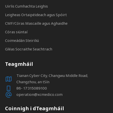
Uirlis Cumhachta Leighis
Leigheas Ortaipéideach agus Spóirt
CMF/Córas Mascaille agus Aghaidhe
Córas siúntaí
Coimeádán Steiriliú
Gléas Socraithe Seachtrach
Teagmháil
Tianan Cyber ​​City, Changwu Middle Road,
Changzhou, an tSín
86- 17315089100
operation@xcmedico.com
Coinnigh i dTeagmháil