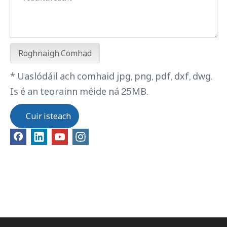
Roghnaigh Comhad
* Uaslódáil ach comhaid jpg, png, pdf, dxf, dwg.
Is é an teorainn méide ná 25MB.
Cuir isteach