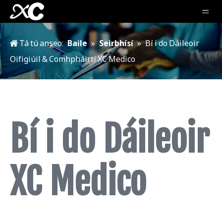
Tá tú anseo:
Baile
»
Seirbhísí
»
Bí i do Dáileoir
Oifigiúil & Comhpháirtí XC Medico
Bí i do Dáileoir
XC Medico