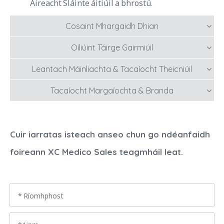
Aireacht Sláinte áitiúil a bhrostú.
Cosaint Mhargaidh Dhian
Oiliúint Táirge Gairmiúil
Leantach Máinliachta & Tacaíocht Theicniúil
Tacaíocht Margaíochta & Branda
Cuir iarratas isteach anseo chun go ndéanfaidh
foireann XC Medico Sales teagmháil leat.