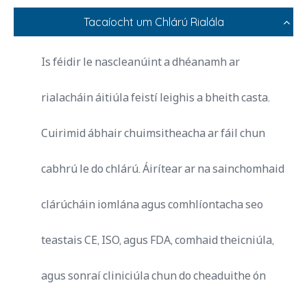
Tacaíocht um Chlárú Rialála
Is féidir le nascleanúint a dhéanamh ar
rialacháin áitiúla feistí leighis a bheith casta.
Cuirimid ábhair chuimsitheacha ar fáil chun
cabhrú le do chlárú. Áirítear ar na sainchomhaid
clárúcháin iomlána agus comhlíontacha seo
teastais CE, ISO, agus FDA, comhaid theicniúla,
agus sonraí cliniciúla chun do cheaduithe ón