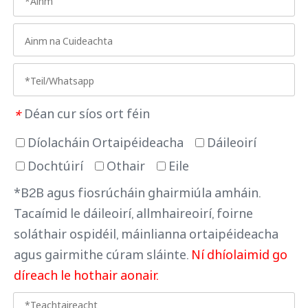
Déan cur síos ort féin
*
Díolacháin Ortaipéideacha
Dáileoirí
Dochtúirí
Othair
Eile
*B2B agus fiosrúcháin ghairmiúla amháin.
Tacaímid le dáileoirí, allmhaireoirí, foirne
soláthair ospidéil, máinlianna ortaipéideacha
agus gairmithe cúram sláinte.
Ní dhíolaimid go
díreach le hothair aonair.