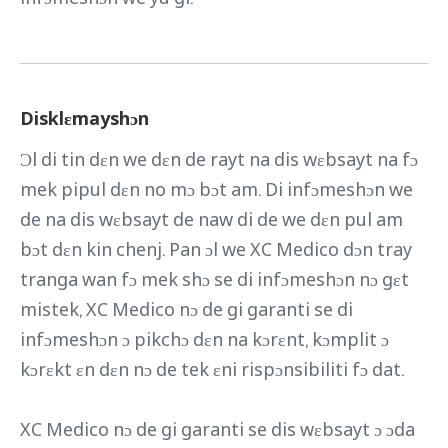
Disklɛmayshɔn
Ɔl di tin dɛn we dɛn de rayt na dis wɛbsayt na fɔ
mek pipul dɛn no mɔ bɔt am. Di infɔmeshɔn we
de na dis wɛbsayt de naw di de we dɛn pul am
bɔt dɛn kin chenj. Pan ɔl we XC Medico dɔn tray
tranga wan fɔ mek shɔ se di infɔmeshɔn nɔ gɛt
mistek, XC Medico nɔ de gi garanti se di
infɔmeshɔn ɔ pikchɔ dɛn na kɔrɛnt, kɔmplit ɔ
kɔrɛkt ɛn dɛn nɔ de tek ɛni rispɔnsibiliti fɔ dat.
XC Medico nɔ de gi garanti se dis wɛbsayt ɔ ɔda