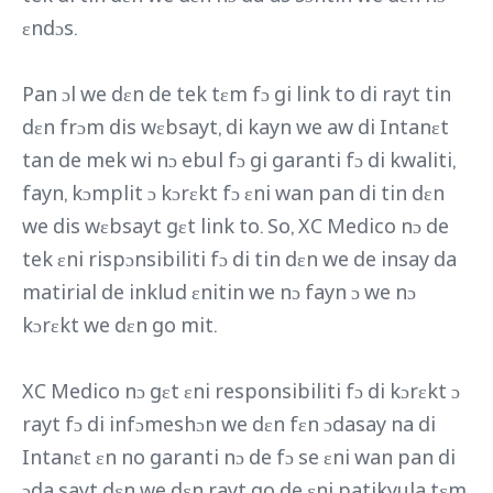
ɛndɔs.
Pan ɔl we dɛn de tek tɛm fɔ gi link to di rayt tin
dɛn frɔm dis wɛbsayt, di kayn we aw di Intanɛt
tan de mek wi nɔ ebul fɔ gi garanti fɔ di kwaliti,
fayn, kɔmplit ɔ kɔrɛkt fɔ ɛni wan pan di tin dɛn
we dis wɛbsayt gɛt link to. So, XC Medico nɔ de
tek ɛni rispɔnsibiliti fɔ di tin dɛn we de insay da
matirial de inklud ɛnitin we nɔ fayn ɔ we nɔ
kɔrɛkt we dɛn go mit.
XC Medico nɔ gɛt ɛni responsibiliti fɔ di kɔrɛkt ɔ
rayt fɔ di infɔmeshɔn we dɛn fɛn ɔdasay na di
Intanɛt ɛn no garanti nɔ de fɔ se ɛni wan pan di
ɔda sayt dɛn we dɛn rayt go de ɛni patikyula tɛm.