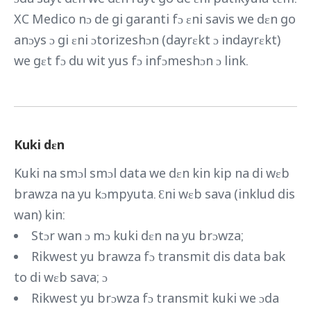
XC Medico nɔ de gi garanti fɔ ɛni savis we dɛn go
anɔys ɔ gi ɛni ɔtorizeshɔn (dayrɛkt ɔ indayrɛkt)
we gɛt fɔ du wit yus fɔ infɔmeshɔn ɔ link.
Kuki dɛn
Kuki na smɔl smɔl data we dɛn kin kip na di wɛb
brawza na yu kɔmpyuta. Ɛni wɛb sava (inklud dis
wan) kin:
Stɔr wan ɔ mɔ kuki dɛn na yu brɔwza;
Rikwest yu brawza fɔ transmit dis data bak
to di wɛb sava; ɔ
Rikwest yu brɔwza fɔ transmit kuki we ɔda