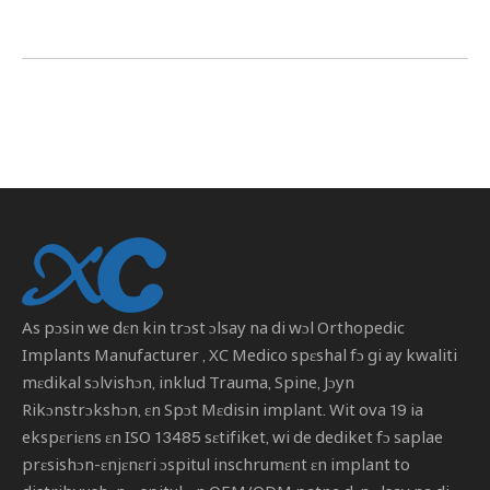
As pɔsin we dɛn kin trɔst ɔlsay na di wɔl
Orthopedic
Implants Manufacturer
, XC Medico spɛshal fɔ gi ay kwaliti
mɛdikal sɔlvishɔn, inklud Trauma, Spine, Jɔyn
Rikɔnstrɔkshɔn, ɛn Spɔt Mɛdisin implant. Wit ova 19 ia
ekspɛriɛns ɛn ISO 13485 sɛtifiket, wi de dediket fɔ saplae
prɛsishɔn-ɛnjɛnɛri ɔspitul inschrumɛnt ɛn implant to