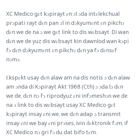
XC Medico gɛt kɔpirayt ɛn ɔl ɔda intɛlekchual
prɔpati rayt dɛn pan ɔl in dɔkyumɛnt ɛn pikchɔ
dɛn we de na ɔ we gɛt link to dis wɛbsayt. Di wan
dɛn we de yuz dis wɛbsayt kin dawnlod wan kɔpi
fɔ dɛn dɔkyumɛnt ɛn pikchɔ dɛn ya fɔ dɛnsɛf
nɔmɔ.
Ɛkspɛkt usay dɛn alaw am na dis notis ɔ dɛn alaw
am ɔnda di Kɔpirayt Akt 1968 (Cth) ɔ ɔda lɔ dɛn
we de, dɛn nɔ fɔ riprodyuz ɛni infɔmeshɔn we de
na ɔ link to dis wɛbsayt usay XC Medico gɛt
kɔpirayt insay ɛni we, we dɛn adap ɔ transmit
insay ɛni we bay ɛni prɔses, ivin ilɛktronik fɔm, if
XC Medico nɔ gri fɔ du dat bifo tɛm.