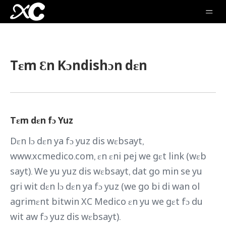
Tɛm Ɛn Kɔndishɔn dɛn
Tɛm dɛn fɔ Yuz
Dɛn lɔ dɛn ya fɔ yuz dis wɛbsayt,
www.xcmedico.com, ɛn ɛni pej we gɛt link (wɛb
sayt). We yu yuz dis wɛbsayt, dat go min se yu
gri wit dɛn lɔ dɛn ya fɔ yuz (we go bi di wan ol
agrimɛnt bitwin XC Medico ɛn yu we gɛt fɔ du
wit aw fɔ yuz dis wɛbsayt).