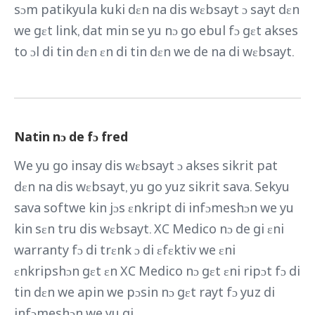
sɔm patikyula kuki dɛn na dis wɛbsayt ɔ sayt dɛn
we gɛt link, dat min se yu nɔ go ebul fɔ gɛt akses
to ɔl di tin dɛn ɛn di tin dɛn we de na di wɛbsayt.
Natin nɔ de fɔ fred
We yu go insay dis wɛbsayt ɔ akses sikrit pat
dɛn na dis wɛbsayt, yu go yuz sikrit sava. Sekyu
sava softwe kin jɔs ɛnkript di infɔmeshɔn we yu
kin sɛn tru dis wɛbsayt. XC Medico nɔ de gi ɛni
warranty fɔ di trɛnk ɔ di ɛfɛktiv we ɛni
ɛnkripshɔn gɛt ɛn XC Medico nɔ gɛt ɛni ripɔt fɔ di
tin dɛn we apin we pɔsin nɔ gɛt rayt fɔ yuz di
infɔmeshɔn we yu gi.