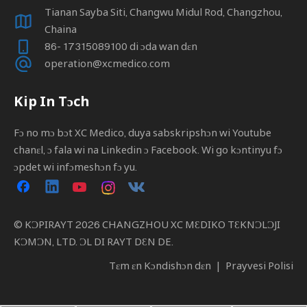
Tianan Sayba Siti, Changwu Midul Rod, Changzhou,
Chaina
86- 17315089100 di ɔda wan dɛn
operation@xcmedico.com
Kip In Tɔch
Fɔ no mɔ bɔt XC Medico, duya sabskripshɔn wi Youtube
chanɛl, ɔ fala wi na Linkedin ɔ Facebook. Wi go kɔntinyu fɔ
ɔpdet wi infɔmeshɔn fɔ yu.
© KƆPIRAYT
2026
CHANGZHOU XC MƐDIKO TƐKNƆLƆJI
KƆMƆN, LTD. ƆL DI RAYT DƐN DE.
Tɛm ɛn Kɔndishɔn dɛn
|
Prayvesi Polisi