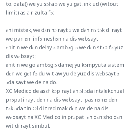
to, data)) we yu sɔfa ɔ we yu gɛt, inklud (witout
limit) as a rizulta fɔ:
ɛni mistek, we dɛn nɔ rayt ɔ we dɛn nɔ tɔk di rayt
we pan ɛni infɔmeshɔn na dis wɛbsayt;
ɛnitin we dɛn delay ɔ ambɔg, ɔ we dɛn stɔp fɔ yuz
dis wɛbsayt;
ɛnitin we go ambɔg ɔ damej yu kɔmpyuta sistem
dɛn we gɛt fɔ du wit aw yu de yuz dis wɛbsayt ɔ
ɔda sayt we de na do.
XC Medico de asɛf kɔpirayt ɛn ɔl ɔda intɛlekchual
prɔpati rayt dɛn na dis wɛbsayt, pas nɔmɔ dɛn
tɔk ɔda tin. Ɔl di tred mak dɛn we de na dis
wɛbsayt na XC Medico in prɔpati ɛn dɛn sho dɛn
wit di rayt simbul.