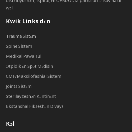
distribyushɔn, ɔspitul, ɛn OEM/ODM patna dɛn ɔlsay na di
wɔl.
Kwik Links dɛn
Trauma Sistɛm
Spine Sistem
Medikal Pawa Tul
Ɔtpidik ɛn Spɔt Mɛdisin
CMF/Maksilofashial Sistem
Joints Sistɛm
Sterilayzeshɔn Kɔntinɛnt
Ekstanshal Fikseshɔn Divays
Kɔl