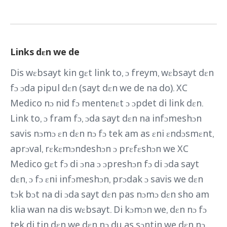
Links dɛn we de
Dis wɛbsayt kin gɛt link to, ɔ freym, wɛbsayt dɛn
fɔ ɔda pipul dɛn (sayt dɛn we de na do). XC
Medico nɔ nid fɔ mentenɛt ɔ ɔpdet di link dɛn.
Link to, ɔ fram fɔ, ɔda sayt dɛn na infɔmeshɔn
savis nɔmɔ ɛn dɛn nɔ fɔ tek am as ɛni ɛndɔsmɛnt,
aprɔval, rɛkɛmɔndeshɔn ɔ prɛfɛshɔn we XC
Medico gɛt fɔ di ɔna ɔ ɔpreshɔn fɔ di ɔda sayt
dɛn, ɔ fɔ ɛni infɔmeshɔn, prɔdak ɔ savis we dɛn
tɔk bɔt na di ɔda sayt dɛn pas nɔmɔ dɛn sho am
klia wan na dis wɛbsayt. Di kɔmɔn we, dɛn nɔ fɔ
tek di tin dɛn we dɛn nɔ du as sɔntin we dɛn nɔ