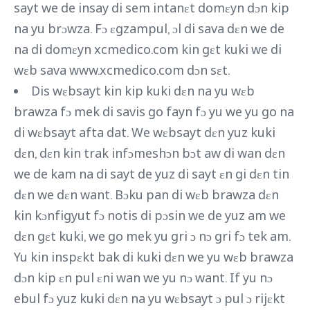
sayt we de insay di sem intanɛt domɛyn dɔn kip
na yu brɔwza. Fɔ ɛgzampul, ɔl di sava dɛn we de
na di domɛyn xcmedico.com kin gɛt kuki we di
wɛb sava www.xcmedico.com dɔn sɛt.
Dis wɛbsayt kin kip kuki dɛn na yu wɛb
brawza fɔ mek di savis go fayn fɔ yu we yu go na
di wɛbsayt afta dat. We wɛbsayt dɛn yuz kuki
dɛn, dɛn kin trak infɔmeshɔn bɔt aw di wan dɛn
we de kam na di sayt de yuz di sayt ɛn gi dɛn tin
dɛn we dɛn want. Bɔku pan di wɛb brawza dɛn
kin kɔnfigyut fɔ notis di pɔsin we de yuz am we
dɛn gɛt kuki, we go mek yu gri ɔ nɔ gri fɔ tek am.
Yu kin inspɛkt bak di kuki dɛn we yu wɛb brawza
dɔn kip ɛn pul ɛni wan we yu nɔ want. If yu nɔ
ebul fɔ yuz kuki dɛn na yu wɛbsayt ɔ pul ɔ rijɛkt