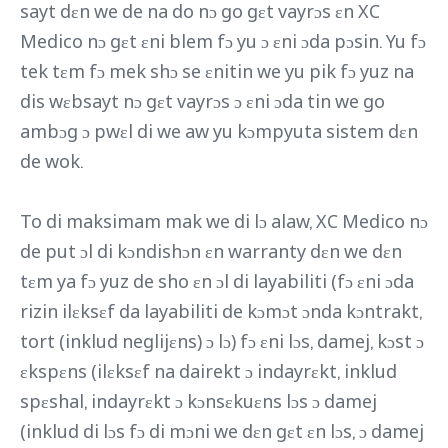
sayt dɛn we de na do nɔ go gɛt vayrɔs ɛn XC
Medico nɔ gɛt ɛni blem fɔ yu ɔ ɛni ɔda pɔsin. Yu fɔ
tek tɛm fɔ mek shɔ se ɛnitin we yu pik fɔ yuz na
dis wɛbsayt nɔ gɛt vayrɔs ɔ ɛni ɔda tin we go
ambɔg ɔ pwɛl di we aw yu kɔmpyuta sistem dɛn
de wok.
To di maksimam mak we di lɔ alaw, XC Medico nɔ
de put ɔl di kɔndishɔn ɛn warranty dɛn we dɛn
tɛm ya fɔ yuz de sho ɛn ɔl di layabiliti (fɔ ɛni ɔda
rizin ilɛksɛf da layabiliti de kɔmɔt ɔnda kɔntrakt,
tort (inklud neglijɛns) ɔ lɔ) fɔ ɛni lɔs, damej, kɔst ɔ
ɛkspɛns (ilɛksɛf na dairekt ɔ indayrɛkt, inklud
spɛshal, indayrɛkt ɔ kɔnsɛkuɛns lɔs ɔ damej
(inklud di lɔs fɔ di mɔni we dɛn gɛt ɛn lɔs, ɔ damej