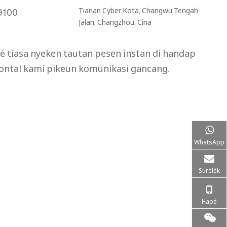
Tianan Cyber ​​Kota, Changwu Tengah
9100
Jalan, Changzhou, Cina
 tiasa nyeken tautan pesen instan di handap
ontal kami pikeun komunikasi gancang.
WhatsApp
Surélék
Hapé