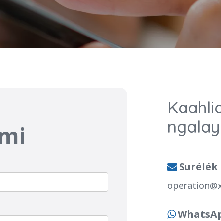
Kaahli
ngalay
ami
Surélék

operation@
WhatsA
