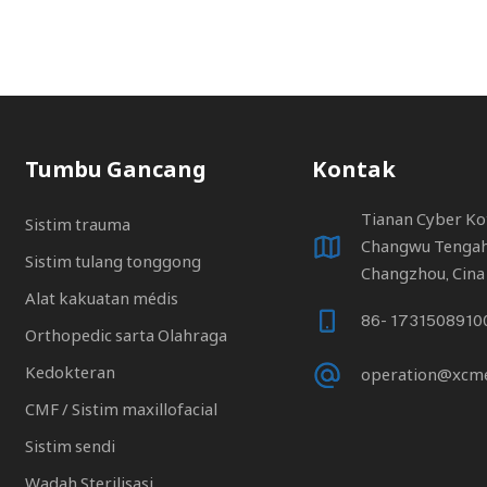
Tumbu Gancang
Kontak
Tianan Cyber ​​Ko
Sistim trauma
Changwu Tengah 
Sistim tulang tonggong
Changzhou, Cina
Alat kakuatan médis
86- 1731508910
Orthopedic sarta Olahraga
Kedokteran
operation@xcm
CMF / Sistim maxillofacial
Sistim sendi
Wadah Sterilisasi