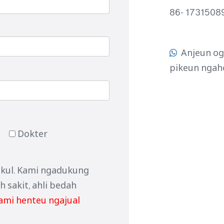
86- 1731508
Anjeun ogé

pikeun ngah
Dokter
gkul. Kami ngadukung
 sakit, ahli bedah
ami henteu ngajual