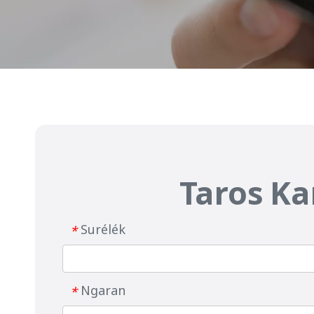
Taros K
Surélék
*
Ngaran
*