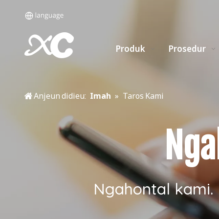
Produk
Prosedur
Anjeun didieu:
Imah
»
Taros Kami
Nga
Ngahontal kami. 