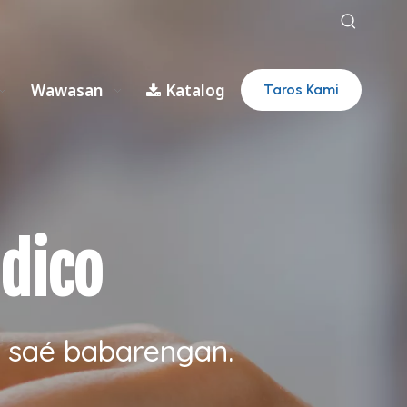
Wawasan
Katalog
Taros Kami
dico
u saé babarengan.