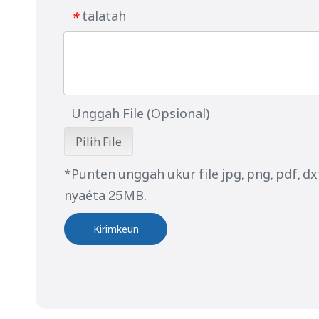
talatah
*
Unggah File (Opsional)
Pilih File
*Punten unggah ukur file jpg, png, pdf, d
nyaéta 25MB.
Kirimkeun