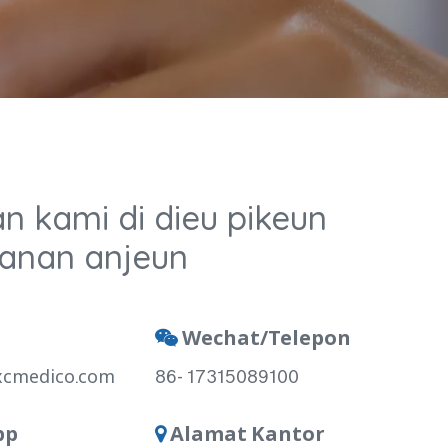
an kami di dieu pikeun
anan anjeun
Wechat/Telepon

xcmedico.com
86- 17315089100
pp
Alamat Kantor
