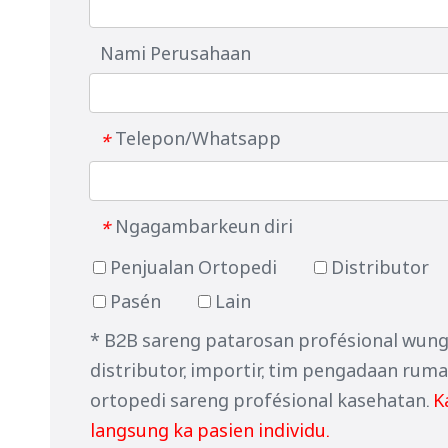
Nami Perusahaan
Telepon/Whatsapp
*
Ngagambarkeun diri
*
Penjualan Ortopedi
Distributor
Pasén
Lain
* B2B sareng patarosan profésional wun
distributor, importir, tim pengadaan rumah
ortopedi sareng profésional kasehatan.
K
langsung ka pasien individu.