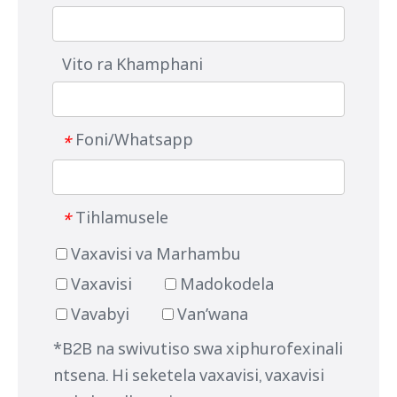
Vito ra Khamphani
Foni/Whatsapp
*
Tihlamusele
*
Vaxavisi va Marhambu
Vaxavisi
Madokodela
Vavabyi
Van’wana
*B2B na swivutiso swa xiphurofexinali
ntsena. Hi seketela vaxavisi, vaxavisi