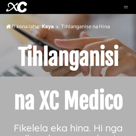
U kona laha:
Kaya
»
Tihlanganise na Hina
Tihlanganisi
na XC Medico
Fikelela eka hina. Hi nga