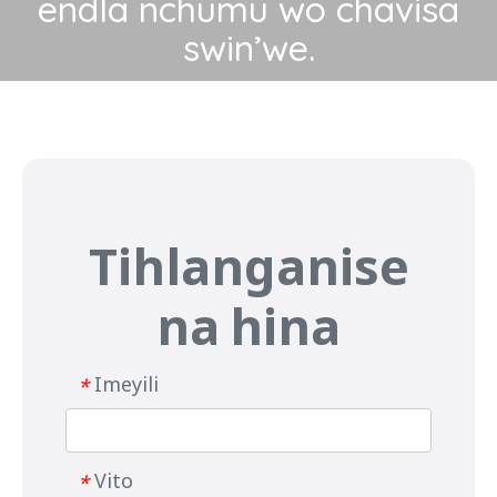
endla nchumu wo chavisa
swin’we.
Tihlanganise
na hina
Imeyili
*
Vito
*