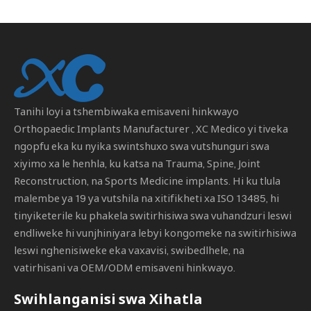
Tanihi loyi a tshembiwaka emisaveni hinkwayo
Orthopaedic Implants Manufacturer
, XC Medico yi tiveka
ngopfu eka ku nyika swintshuxo swa vutshunguri swa
xiyimo xa le henhla, ku katsa na Trauma, Spine, Joint
Reconstruction, na Sports Medicine implants. Hi ku tlula
malembe ya 19 ya vutshila na xitifikheti xa ISO 13485, hi
tinyiketerile ku phakela switirhisiwa swa vuhandzuri leswi
endliweke hi vunjhiniyara lebyi kongomeke na switirhisiwa
leswi nghenisiweke eka vaxavisi, swibedlhele, na
vatirhisani va OEM/ODM emisaveni hinkwayo.
Swihlanganisi swa Xihatla