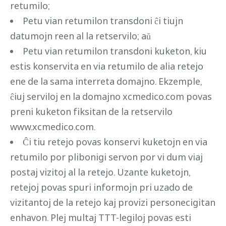
retumilo;
Petu vian retumilon transdoni ĉi tiujn
datumojn reen al la retservilo; aŭ
Petu vian retumilon transdoni kuketon, kiu
estis konservita en via retumilo de alia retejo
ene de la sama interreta domajno. Ekzemple,
ĉiuj serviloj en la domajno xcmedico.com povas
preni kuketon fiksitan de la retservilo
www.xcmedico.com.
Ĉi tiu retejo povas konservi kuketojn en via
retumilo por plibonigi servon por vi dum viaj
postaj vizitoj al la retejo. Uzante kuketojn,
retejoj povas spuri informojn pri uzado de
vizitantoj de la retejo kaj provizi personecigitan
enhavon. Plej multaj TTT-legiloj povas esti