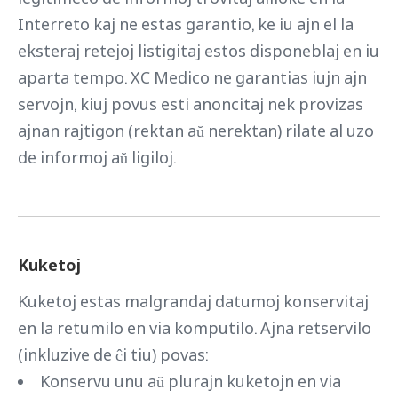
Interreto kaj ne estas garantio, ke iu ajn el la
eksteraj retejoj listigitaj estos disponeblaj en iu
aparta tempo. XC Medico ne garantias iujn ajn
servojn, kiuj povus esti anoncitaj nek provizas
ajnan rajtigon (rektan aŭ nerektan) rilate al uzo
de informoj aŭ ligiloj.
Kuketoj
Kuketoj estas malgrandaj datumoj konservitaj
en la retumilo en via komputilo. Ajna retservilo
(inkluzive de ĉi tiu) povas:
Konservu unu aŭ plurajn kuketojn en via