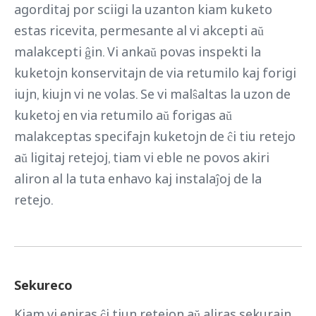
agorditaj por sciigi la uzanton kiam kuketo
estas ricevita, permesante al vi akcepti aŭ
malakcepti ĝin. Vi ankaŭ povas inspekti la
kuketojn konservitajn de via retumilo kaj forigi
iujn, kiujn vi ne volas. Se vi malŝaltas la uzon de
kuketoj en via retumilo aŭ forigas aŭ
malakceptas specifajn kuketojn de ĉi tiu retejo
aŭ ligitaj retejoj, tiam vi eble ne povos akiri
aliron al la tuta enhavo kaj instalaĵoj de la
retejo.
Sekureco
Kiam vi eniras ĉi tiun retejon aŭ aliras sekurajn