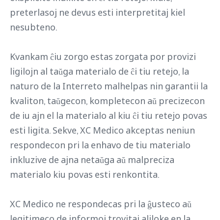
preterlasoj ne devus esti interpretitaj kiel
nesubteno.
Kvankam ĉiu zorgo estas zorgata por provizi
ligilojn al taŭga materialo de ĉi tiu retejo, la
naturo de la Interreto malhelpas nin garantii la
kvaliton, taŭgecon, kompletecon aŭ precizecon
de iu ajn el la materialo al kiu ĉi tiu retejo povas
esti ligita. Sekve, XC Medico akceptas neniun
respondecon pri la enhavo de tiu materialo
inkluzive de ajna netaŭga aŭ malpreciza
materialo kiu povas esti renkontita.
XC Medico ne respondecas pri la ĝusteco aŭ
legitimeco de informoj trovitaj aliloke en la