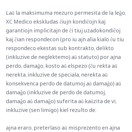
Laŭ la maksimuma mezuro permesita de la leĝo,
XC Medico ekskludas ĉiujn kondiĉojn kaj
garantiojn implicitajn de ĉi tiuj uzadokondiĉoj
kaj ĉian respondecon (pro iu ajn alia kialo ĉu tiu
respondeco ekestas sub kontrakto, delikto
(inkluzive de neglektemo) aŭ statuto) por ajna
perdo, damaĝo, kosto aŭ elspezo (ĉu rekta aŭ
nerekta, inkluzive de speciala, nerekta aŭ
konsekvenca perdo de datumoj aŭ damaĝo) aŭ
damaĝo (inkluzive de perdo de datumoj,
damaĝo aŭ damaĝo) suferita aŭ kaŭzita de vi,
inkluzive (sen limigo) kiel rezulto de:
ajna eraro, preterlaso aŭ misprezento en ajna