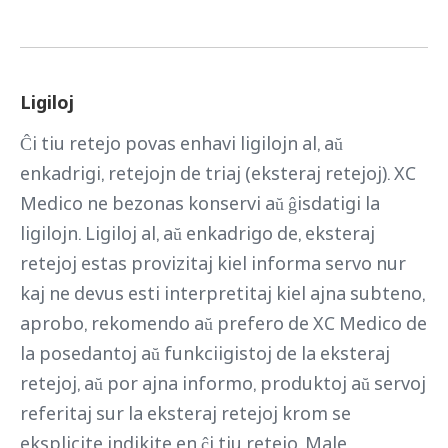
Ligiloj
Ĉi tiu retejo povas enhavi ligilojn al, aŭ
enkadrigi, retejojn de triaj (eksteraj retejoj). XC
Medico ne bezonas konservi aŭ ĝisdatigi la
ligilojn. Ligiloj al, aŭ enkadrigo de, eksteraj
retejoj estas provizitaj kiel informa servo nur
kaj ne devus esti interpretitaj kiel ajna subteno,
aprobo, rekomendo aŭ prefero de XC Medico de
la posedantoj aŭ funkciigistoj de la eksteraj
retejoj, aŭ por ajna informo, produktoj aŭ servoj
referitaj sur la eksteraj retejoj krom se
eksplicite indikite en ĉi tiu retejo. Male,