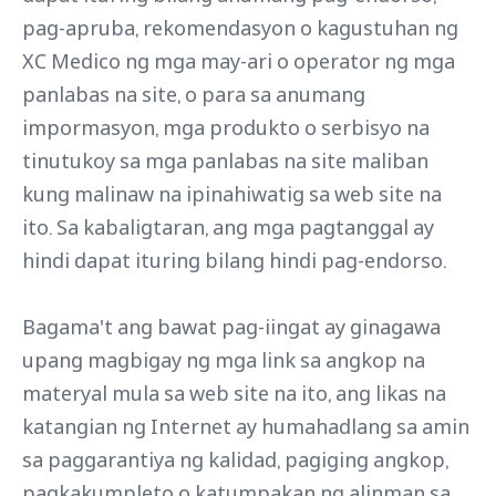
pag-apruba, rekomendasyon o kagustuhan ng
XC Medico ng mga may-ari o operator ng mga
panlabas na site, o para sa anumang
impormasyon, mga produkto o serbisyo na
tinutukoy sa mga panlabas na site maliban
kung malinaw na ipinahiwatig sa web site na
ito. Sa kabaligtaran, ang mga pagtanggal ay
hindi dapat ituring bilang hindi pag-endorso.
Bagama't ang bawat pag-iingat ay ginagawa
upang magbigay ng mga link sa angkop na
materyal mula sa web site na ito, ang likas na
katangian ng Internet ay humahadlang sa amin
sa paggarantiya ng kalidad, pagiging angkop,
pagkakumpleto o katumpakan ng alinman sa