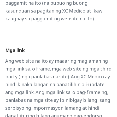
paggamit na ito (na bubuo ng buong
kasunduan sa pagitan ng XC Medico at ikaw
kaugnay sa paggamit ng website na ito).
Mga link
Ang web site na ito ay maaaring maglaman ng
mga link sa, o frame, mga web site ng mga third
party (mga panlabas na site). Ang XC Medico ay
hindi kinakailangan na panatilihin o i-update
ang mga link. Ang mga link sa, o pag-frame ng,
panlabas na mga site ay ibinibigay bilang isang
serbisyo ng impormasyon lamang at hindi
dapat ituring bilang anumang pag-endorso,