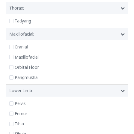
Thorax:
Tadyang
Maxillofacial:
Cranial
Maxillofacial
Orbital Floor
Pangmukha
Lower Limb:
Pelvis
Femur
Tibia
Fibula