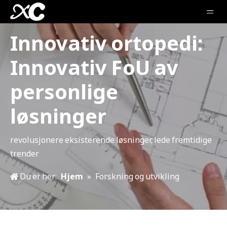
Innovativ ortopedi:
Innovativ FoU av
personlige
løsninger
revolusjonere eksisterende løsninger, lede fremtidige
trender
Du er her:
Hjem
»
Forskning og utvikling