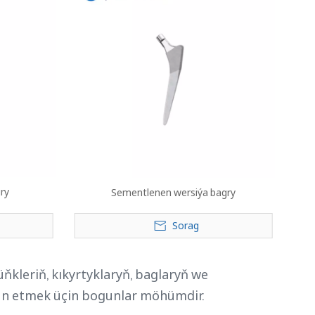
ry
Sementlenen wersiýa bagry
Sorag
ňkleriň, kıkyrtyklaryň, baglaryň we
jün etmek üçin bogunlar möhümdir.