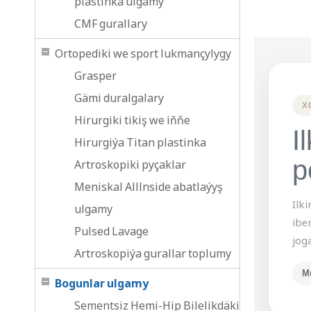
plastinka ulgamy
CMF gurallary
Ortopediki we sport lukmançylygy
Grasper
Gämi duralgalary
X
Hirurgiki tikiş we iňňe
I
Hirurgiýa Titan plastinka
p
Artroskopiki pyçaklar
Meniskal Alllnside abatlaýyş
Ilk
ulgamy
ibe
Pulsed Lavage
jog
Artroskopiýa gurallar toplumy
M
Bogunlar ulgamy
Sementsiz Hemi-Hip Bilelikdäki