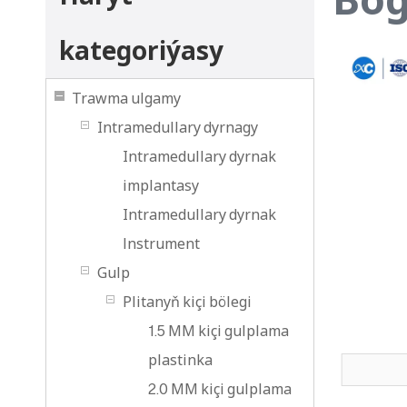
kategoriýasy
Trawma ulgamy
Intramedullary dyrnagy
Intramedullary dyrnak
implantasy
Intramedullary dyrnak
lnstrument
Gulp
Plitanyň kiçi bölegi
1.5 MM kiçi gulplama
plastinka
2.0 MM kiçi gulplama