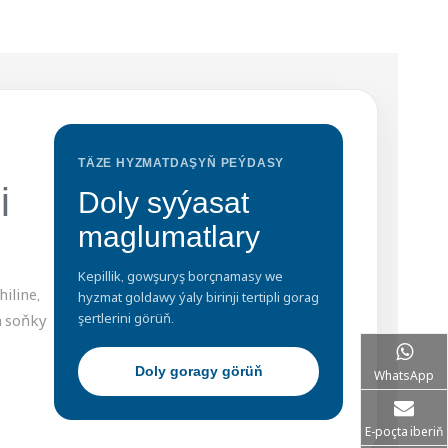
TÄZE HYZMATDAŞYŇ PEÝDASY
i
Doly syýasat
maglumatlary
Kepillik, gowşuryş borçnamasy we
iline,
hyzmat goldawy ýaly birinji tertipli gorag
şertlerini görüň.
n soňky
Doly goragy görüň
WhatsApp
E-poçta iberiň