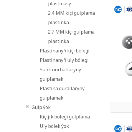
plastinasy
2.4 MM kiçi gulplama
plastinka
2.7 MM kiçi gulplama
plastinka
Plastinanyň kiçi bölegi
Plastinanyň uly bölegi
Süňk nurbatlaryny
gulplamak
Plastina gurallaryny
gulplamak
Gulp ýok
Kiçijik bölegi gulplama
Uly bölek ýok