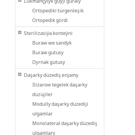
Lukmançylyk güýji guraly
Ortopediki türgenleşik
Ortopedik gördi
Sterilizasiýa konteýni
Buraw we sandyk
Buraw gutusy
Dyrnak gutusy
Daşarky düzediş enjamy
Ilizarow tegelek daşarky
düzüjiler
Modully daşarky düzediji
ulgamlar
Monolateral daşarky düzediş
ulgamlary