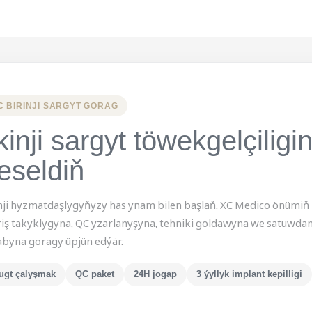
C BIRINJI SARGYT GORAG
lkinji sargyt töwekgelçiligin
eseldiň
inji hyzmatdaşlygyňyzy has ynam bilen başlaň. XC Medico önümiň h
riş takyklygyna, QC yzarlanyşyna, tehniki goldawyna we satuwda
abyna goragy üpjün edýär.
ugt çalyşmak
QC paket
24H jogap
3 ýyllyk implant kepilligi