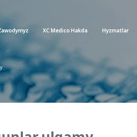
Zawodymyz
XC Medico Hakda
Hyzmatlar
y
unlar ulgamy