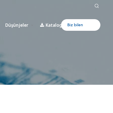
Düşünjeler
Kataloglar
Biz bilen
habarlaşyň