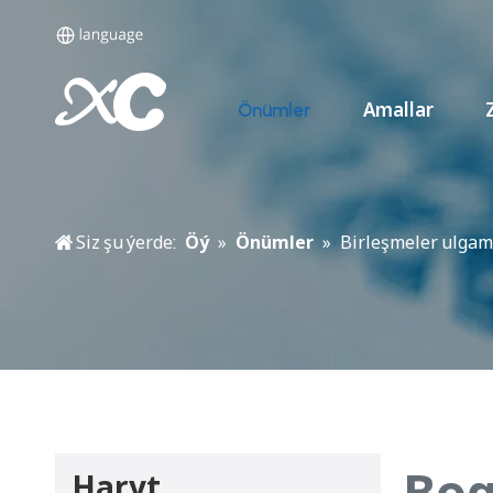
Amallar
Önümler
Siz şu ýerde:
Öý
»
Önümler
»
Birleşmeler ulgam
Bog
Haryt