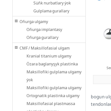
Süňk nurbatlary ýok
Gulplama gurallary
Oňurga ulgamy
Oňurga implantasy
Oňurga gurallary
CMF / Maksillofasial ulgam
Kranial titanium ulgamy
Özara baglanyşyk plastinka
Se
Maksillofiki gulplama ulgamy
ýok
Maksillofiki gulplama ulgamy
Ortognatik plastinka ulgamy
bogun ulg
Maksillofasial plastmassa
tendonlar