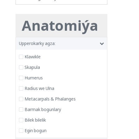
Anatomiýa
Upperokarky agza:
Klawikle
Skapula
Humerus
Radius we Ulna
Metacarpals & Phalanges
Barmak bogunlary
Bilek bilelik
Egin bogun