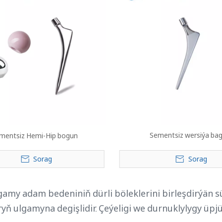
Sementsiz wersiýa bag
mentsiz Hemi-Hip bogun
Sorag
Sorag
amy adam bedeniniň dürli böleklerini birleşdirýän sü
yň ulgamyna degişlidir. Çeýeligi we durnuklylygy üp