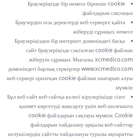
Браузеріңізде бір немесе бірнеше cookie
файлдарын сақтаңыз;
Браузерден осы деректерді веб-серверге қайта
жіберуді сұраңыз; немесе
Браузеріңізден бір интернет доменіндегі басқа
сайт браузеріңізде сақталған cookie файлын
жіберуін сұраңыз. Мысалы, xcmedico.com
доменіндегі барлық серверлер www.xcmedico.com
веб-сервері орнатқан cookie файлын шығарып алуы
мүмкін.
Бұл веб-сайт веб-сайтқа келесі кірулеріңізде сізге
қызмет көрсетуді жақсарту үшін веб-шолғышта
cookie файлдарын сақтауы мүмкін. Cookie
файлдарын пайдалану арқылы веб-сайттар
келушілердің сайтты пайдалануы туралы ақпаратты