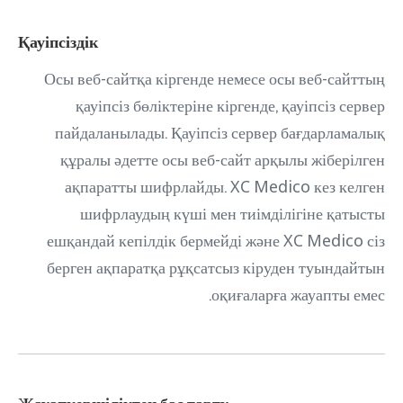
Қауіпсіздік
Осы веб-сайтқа кіргенде немесе осы веб-сайттың
қауіпсіз бөліктеріне кіргенде, қауіпсіз сервер
пайдаланылады. Қауіпсіз сервер бағдарламалық
құралы әдетте осы веб-сайт арқылы жіберілген
ақпаратты шифрлайды. XC Medico кез келген
шифрлаудың күші мен тиімділігіне қатысты
ешқандай кепілдік бермейді және XC Medico сіз
берген ақпаратқа рұқсатсыз кіруден туындайтын
оқиғаларға жауапты емес.