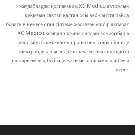
жағдайларды қоспағанда, XC Medico авторлық
құқығын сақтап қалған осы веб-сайтта пайда
болатын немесе оған сілтеме жасалған ешбір ақпарат
XC Medico компаниясының алдын ала жазбаша
келісімінсіз кез келген процеспен, соның ішінде
электрондық нысанда кез келген нысанда қайта
шығарылмауы, бейімделуі немесе тасымалданбауы
керек.