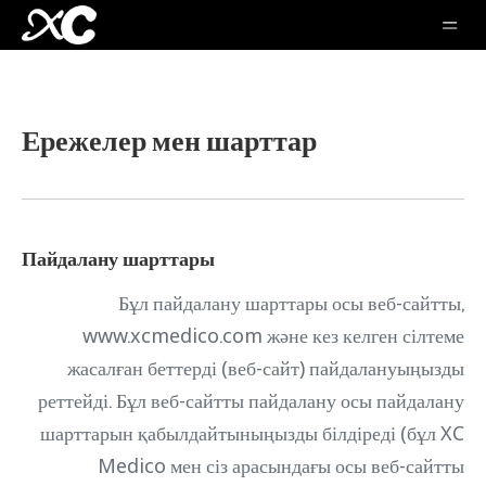
Ережелер мен шарттар
Пайдалану шарттары
Бұл пайдалану шарттары осы веб-сайтты,
www.xcmedico.com және кез келген сілтеме
жасалған беттерді (веб-сайт) пайдалануыңызды
реттейді. Бұл веб-сайтты пайдалану осы пайдалану
шарттарын қабылдайтыныңызды білдіреді (бұл XC
Medico мен сіз арасындағы осы веб-сайтты