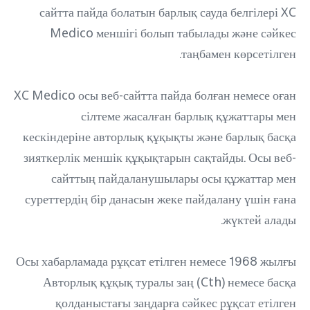
сайтта пайда болатын барлық сауда белгілері XC
Medico меншігі болып табылады және сәйкес
таңбамен көрсетілген.
XC Medico осы веб-сайтта пайда болған немесе оған
сілтеме жасалған барлық құжаттары мен
кескіндеріне авторлық құқықты және барлық басқа
зияткерлік меншік құқықтарын сақтайды. Осы веб-
сайттың пайдаланушылары осы құжаттар мен
суреттердің бір данасын жеке пайдалану үшін ғана
жүктей алады.
Осы хабарламада рұқсат етілген немесе 1968 жылғы
Авторлық құқық туралы заң (Cth) немесе басқа
қолданыстағы заңдарға сәйкес рұқсат етілген