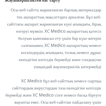
Жауапкершіліктен бас тарту
Осы веб-сайтта жарияланған барлық материалдар
тек ақпараттық мақсаттарға арналған. Бұл веб-
сайттағы ақпарат жарияланған күні ағымдағы, бірақ
өзгеруі мүмкін. XC Medico ақпараттың қатесіз
болуын қамтамасыз ету үшін бар күш-жігерін
салғанымен, XC Medico ақпараттың немесе
кескіндердің ағымдағы, толық немесе дұрыс
екендігіне кепілдік бермейді және сондықтан
ешқандай жауапкершілік көтермейді.
XC Medico бұл веб-сайттың немесе сыртқы
сайттардың вирустардан таза екендігіне кепілдік
бермейді және XC Medico сізге немесе басқа біреуге
жауапты емес. Осы веб-сайттан пайдалану үшін