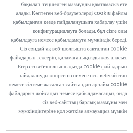
бақылап, теңшелген мазмұнды қамтамасыз ете
алады. Көптеген веб-браузерлерді cookie файлы
қабылданған кезде пайдаланушыға хабарлау үшін
конфигурациялауға болады, бұл сізге оны
қабылдауға немесе қабылдамауға мүмкіндік береді.
Сіз сондай-ақ веб-шолғышта сақталған cookie
файлдарын тексеріп, қаламағаныңызды жоя аласыз.
Егер сіз веб-шолғышыңызда cookie файлдарын
пайдалануды өшірсеңіз немесе осы веб-сайттан
немесе сілтеме жасалған сайттардан арнайы cookie
файлдарын жойсаңыз немесе қабылдамасаңыз, онда
сіз веб-сайттың барлық мазмұны мен
мүмкіндіктеріне қол жеткізе алмауыңыз мүмкін.