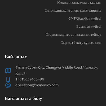
Медициналық электр құралы
Ортопедия және спорттық медицина
CMF/Жақ-бет жүйесі
Буындар жүйесі
Стерилизацияға арналған контейнер
Сыртқы бекіту құрылғысы
Байланыс
Tianan Cyber ​​City, Changwu Middle Road, Чанчжоу,
Қытай
86- 17315089100
operation@xcmedico.com
Байланыста болу