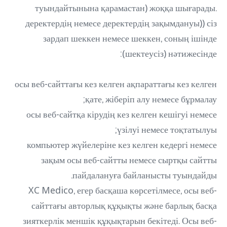
туындайтынына қарамастан) жоққа шығарады.
деректердің немесе деректердің зақымдануы)) сіз
зардап шеккен немесе шеккен, соның ішінде
(шектеусіз) нәтижесінде:
осы веб-сайттағы кез келген ақпараттағы кез келген
қате, жіберіп алу немесе бұрмалау;
осы веб-сайтқа кірудің кез келген кешігуі немесе
үзілуі немесе тоқтатылуы;
компьютер жүйелеріне кез келген кедергі немесе
зақым осы веб-сайтты немесе сыртқы сайтты
пайдалануға байланысты туындайды.
XC Medico, егер басқаша көрсетілмесе, осы веб-
сайттағы авторлық құқықты және барлық басқа
зияткерлік меншік құқықтарын бекітеді. Осы веб-