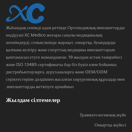
Жаһандық сенімді адам ретінде
Ортопедиялық импланттарды
өндіруші
XC Medico жоғары сапалы медициналық
шешімдерді, соның ішінде жарақат, омыртқа, буындарды
қалпына келтіру және спорттық медицина импланттарын
қамтамасыз етуге маманданған. 19 жылдан астам тәжірибесі
және ISO 13485 сертификаты бар біз бүкіл әлем бойынша
дистрибьюторларға, ауруханаларға және OEM/ODM
серіктестеріне дәлдікпен жасалған хирургиялық құралдар мен
импланттарды жеткізуге арнаймыз.
Жылдам сілтемелер
Травматологиялық жүйе
Омыртқа жүйесі