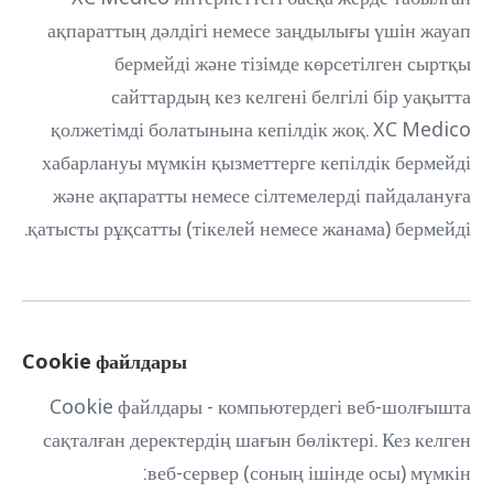
ақпараттың дәлдігі немесе заңдылығы үшін жауап
бермейді және тізімде көрсетілген сыртқы
сайттардың кез келгені белгілі бір уақытта
қолжетімді болатынына кепілдік жоқ. XC Medico
хабарлануы мүмкін қызметтерге кепілдік бермейді
және ақпаратты немесе сілтемелерді пайдалануға
қатысты рұқсатты (тікелей немесе жанама) бермейді.
Cookie файлдары
Cookie файлдары - компьютердегі веб-шолғышта
сақталған деректердің шағын бөліктері. Кез келген
веб-сервер (соның ішінде осы) мүмкін: