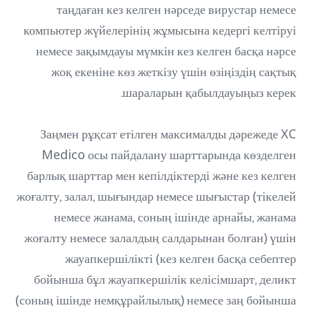
таңдаған кез келген нәрседе вирустар немесе
компьютер жүйелерінің жұмысына кедергі келтіруі
немесе зақымдауы мүмкін кез келген басқа нәрсе
жоқ екеніне көз жеткізу үшін өзіңіздің сақтық
шараларын қабылдауыңыз керек.
Заңмен рұқсат етілген максималды дәрежеде XC
Medico осы пайдалану шарттарында көзделген
барлық шарттар мен кепілдіктерді және кез келген
жоғалту, залал, шығындар немесе шығыстар (тікелей
немесе жанама, соның ішінде арнайы, жанама
жоғалту немесе залалдың салдарынан болған) үшін
жауапкершілікті (кез келген басқа себептер
бойынша бұл жауапкершілік келісімшарт, деликт
(соның ішінде немқұрайлылық) немесе заң бойынша