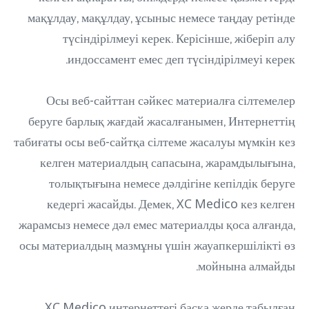
мақұлдау, мақұлдау, ұсыныс немесе таңдау ретінде
түсіндірілмеуі керек. Керісінше, жіберіп алу
индоссамент емес деп түсіндірілмеуі керек.
Осы веб-сайттан сәйкес материалға сілтемелер
беруге барлық жағдай жасалғанымен, Интернеттің
табиғаты осы веб-сайтқа сілтеме жасалуы мүмкін кез
келген материалдың сапасына, жарамдылығына,
толықтығына немесе дәлдігіне кепілдік беруге
кедергі жасайды. Демек, XC Medico кез келген
жарамсыз немесе дәл емес материалды қоса алғанда,
осы материалдың мазмұны үшін жауапкершілікті өз
мойнына алмайды.
XC Medico интернеттегі басқа жерде табылған