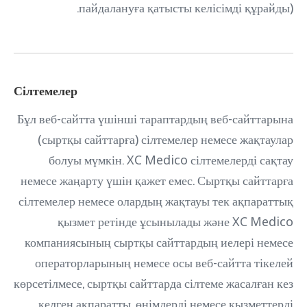
пайдалануға қатысты келісімді құрайды).
Сілтемелер
Бұл веб-сайтта үшінші тараптардың веб-сайттарына
(сыртқы сайттарға) сілтемелер немесе жақтаулар
болуы мүмкін. XC Medico сілтемелерді сақтау
немесе жаңарту үшін қажет емес. Сыртқы сайттарға
сілтемелер немесе олардың жақтауы тек ақпараттық
қызмет ретінде ұсынылады және XC Medico
компаниясының сыртқы сайттардың иелері немесе
операторларының немесе осы веб-сайтта тікелей
көрсетілмесе, сыртқы сайттарда сілтеме жасалған кез
келген ақпаратты, өнімдерді немесе қызметтерді