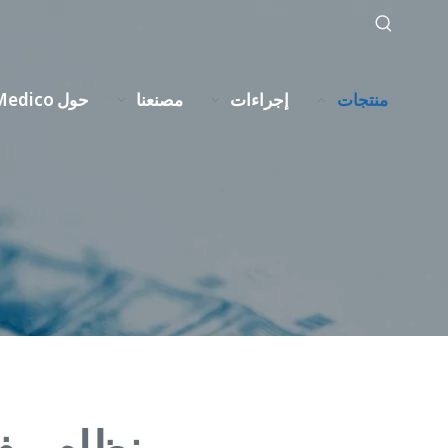
إجراءات
مصنعنا
حول XC Medico
منتجات
نظام مف