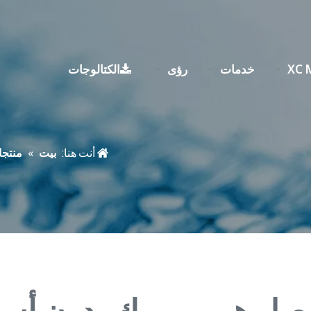
خدمات
رؤى
الكتالوجات
أنت هنا:
بيت
»
منتج
صل هيمي-ورك بدون أس