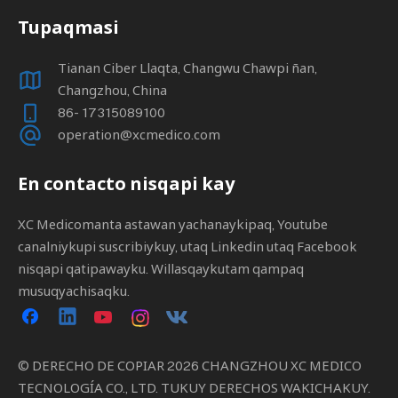
Tupaqmasi
Tianan Ciber Llaqta, Changwu Chawpi ñan,
Changzhou, China
86- 17315089100
operation@xcmedico.com
En contacto nisqapi kay
XC Medicomanta astawan yachanaykipaq, Youtube
canalniykupi suscribiykuy, utaq Linkedin utaq Facebook
nisqapi qatipawayku. Willasqaykutam qampaq
musuqyachisaqku.
© DERECHO DE COPIAR
2026
CHANGZHOU XC MEDICO
TECNOLOGÍA CO., LTD. TUKUY DERECHOS WAKICHAKUY.