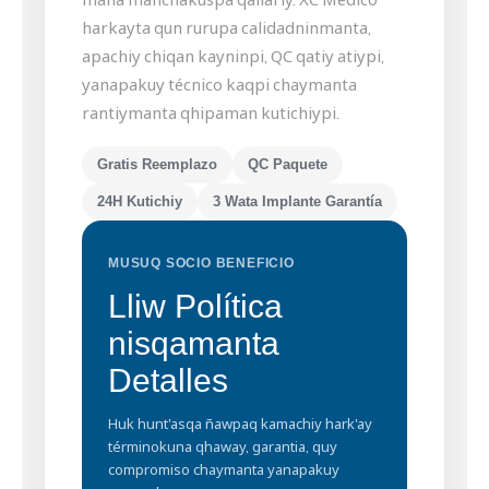
harkayta qun rurupa calidadninmanta,
apachiy chiqan kayninpi, QC qatiy atiypi,
yanapakuy técnico kaqpi chaymanta
rantiymanta qhipaman kutichiypi.
Gratis Reemplazo
QC Paquete
24H Kutichiy
3 Wata Implante Garantía
MUSUQ SOCIO BENEFICIO
Lliw Política
nisqamanta
Detalles
Huk hunt'asqa ñawpaq kamachiy hark'ay
términokuna qhaway, garantia, quy
compromiso chaymanta yanapakuy