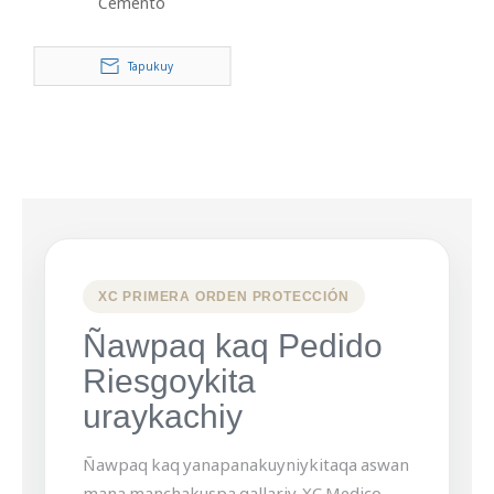
Cemento
Tapukuy
XC PRIMERA ORDEN PROTECCIÓN
Ñawpaq kaq Pedido
Riesgoykita
uraykachiy
Ñawpaq kaq yanapanakuyniykitaqa aswan
mana manchakuspa qallariy. XC Medico