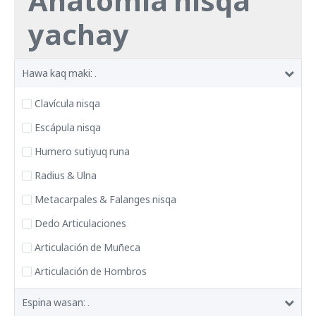
Anatomía nisqa
yachay
Hawa kaq maki: .
Clavícula nisqa
Escápula nisqa
Humero sutiyuq runa
Radius & Ulna
Metacarpales & Falanges nisqa
Dedo Articulaciones
Articulación de Muñeca
Articulación de Hombros
Espina wasan: .