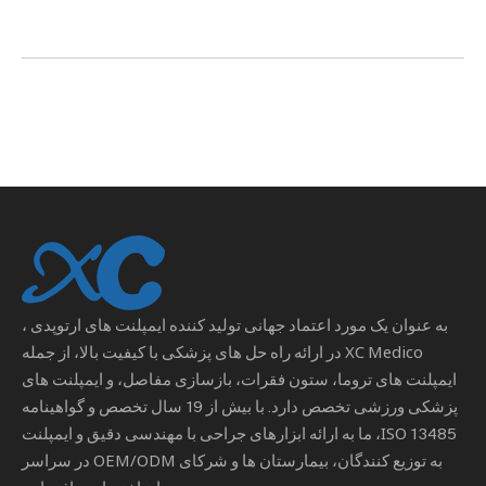
به عنوان یک مورد اعتماد جهانی
تولید کننده ایمپلنت های ارتوپدی
،
XC Medico در ارائه راه حل های پزشکی با کیفیت بالا، از جمله
ایمپلنت های تروما، ستون فقرات، بازسازی مفاصل، و ایمپلنت های
پزشکی ورزشی تخصص دارد. با بیش از 19 سال تخصص و گواهینامه
ISO 13485، ما به ارائه ابزارهای جراحی با مهندسی دقیق و ایمپلنت
به توزیع کنندگان، بیمارستان ها و شرکای OEM/ODM در سراسر