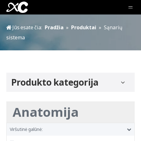
Jūs esate čia:
Pradžia
»
Produktai
»
Sąnarių
sistema
Produkto kategorija
Anatomija
Viršutinė galūnė: