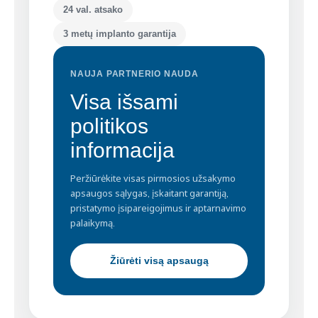
24 val. atsako
3 metų implanto garantija
NAUJA PARTNERIO NAUDA
Visa išsami
politikos
informacija
Peržiūrėkite visas pirmosios užsakymo
apsaugos sąlygas, įskaitant garantiją,
pristatymo įsipareigojimus ir aptarnavimo
palaikymą.
Žiūrėti visą apsaugą