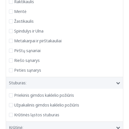
Raktikaulis
Mentė
Žastikaulis
Spindulys ir Ulna
Metakarpai ir pirštakauliai
Pirštų sąnariai
Riešo sąnarys
Peties sąnarys
Stuburas:
Priekinis gimdos kaklelio požiūris
Užpakalinis gimdos kaklelio požiūris
Krūtinės ląstos stuburas
Krūtinė: