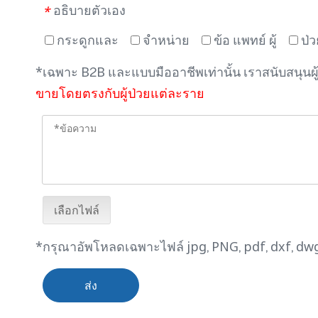
อธิบายตัวเอง
*
กระดูกและ
จำหน่าย
ข้อ แพทย์ ผู้
ป่ว
*เฉพาะ B2B และแบบมืออาชีพเท่านั้น เราสนับสนุนผู
ขายโดยตรงกับผู้ป่วยแต่ละราย
เลือกไฟล์
*กรุณาอัพโหลดเฉพาะไฟล์ jpg, PNG, pdf, dxf, d
ส่ง