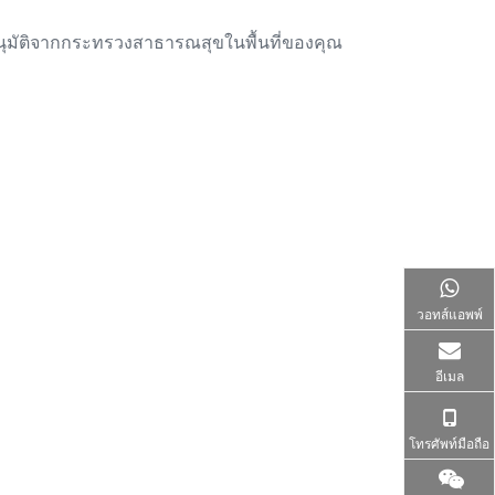
อนุมัติจากกระทรวงสาธารณสุขในพื้นที่ของคุณ
วอทส์แอพพ์
อีเมล
โทรศัพท์มือถือ