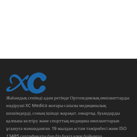
Жаһандық сенімді адам ретінде
Ортопедиялық импланттарды
өндіруші
XC Medico жоғары сапалы медициналық
шешімдерді, соның ішінде жарақат, омыртқа, буындарды
қалпына келтіру және спорттық медицина импланттарын
ұсынуға маманданған. 19 жылдан астам тәжірибесі және ISO
13485 сертификаты бар біз бүкіл әлем бойынша