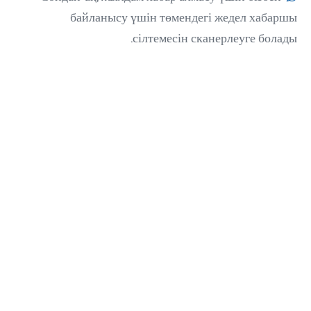
байланысу үшін төмендегі жедел хабаршы
сілтемесін сканерлеуге болады.