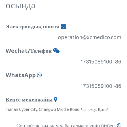
осында
Электрондық пошта

operation@xcmedico.com
Wechat/Телефон

86- 17315089100
WhatsApp

86- 17315089100
Кеңсе мекенжайы

Tianan Cyber ​​City, Changwu Middle Road, Чанчжоу, Қытай
Сондай-ақ, жылдам хабар алмасу үшін бізбен
