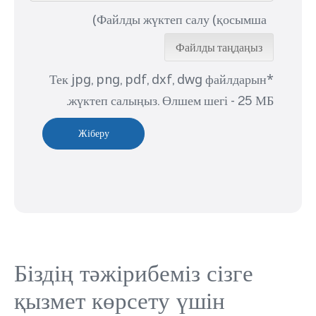
Файлды жүктеп салу (қосымша)
Файлды таңдаңыз
*Тек jpg, png, pdf, dxf, dwg файлдарын
жүктеп салыңыз. Өлшем шегі - 25 МБ.
Жіберу
Біздің тәжірибеміз сізге
қызмет көрсету үшін