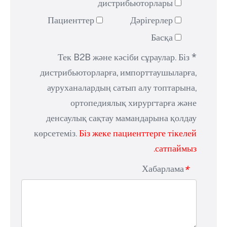
дистрибьюторлары
Пациенттер
Дәрігерлер
Басқа
* Тек B2B және кәсіби сұраулар. Біз
дистрибьюторларға, импорттаушыларға,
ауруханалардың сатып алу топтарына,
ортопедиялық хирургтарға және
денсаулық сақтау мамандарына қолдау
көрсетеміз.
Біз жеке пациенттерге тікелей
сатпаймыз.
Хабарлама
*