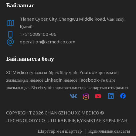
Байланыс
Tianan Cyber ​​City, Changwu Middle Road, Чанчжоу,
Қытай
86- 17315089100
operation@xcmedico.com
Байланыста болу
XC Medico туралы көбірек білу үшін Youtube арнамызға
жазылыңыз немесе Linkedin немесе Facebook-те бізге
жазылыңыз. Біз сіз үшін ақпаратымызды жаңартып отырамыз.
2026
CHANGZHOU XC MEDICO
© COPYRIGHT
TECHNOLOGY CO., LTD. БАРЛЫҚ ҚҰҚЫҚТАР ҚҰРЫЛҒАН.
Шарттар мен шарттар
|
Құпиялылық саясаты