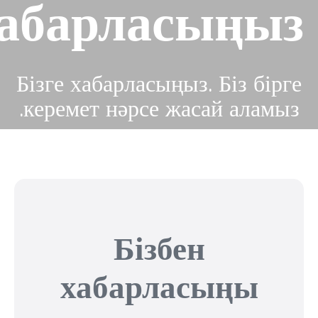
абарласыңыз
Бізге хабарласыңыз. Біз бірге
керемет нәрсе жасай аламыз.
Бізбен
хабарласыңы