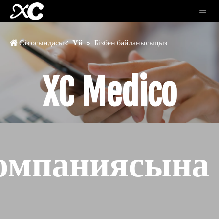
Сіз осындасыз:
Үй
»
Бізбен байланысыңыз
XC Medico
омпаниясына