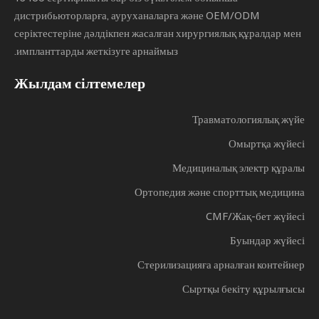
дистрибьюторларға, ауруханаларға және OEM/ODM
серіктестеріне дәлдікпен жасалған хирургиялық құралдар мен
импланттарды жеткізуге арнаймыз.
Жылдам сілтемелер
Травматологиялық жүйе
Омыртқа жүйесі
Медициналық электр құралы
Ортопедия және спорттық медицина
CMF/Жақ-бет жүйесі
Буындар жүйесі
Стерилизацияға арналған контейнер
Сыртқы бекіту құрылғысы