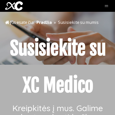
Jūs esate čia:
Pradžia
»
Susisiekite su mumis
Susisiekite su
XC Medico
Kreipkitės į mus. Galime