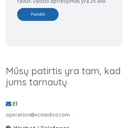
failus. Dydžio apribojimas yra 25 MB.
Pateikti
Mūsų patirtis yra tam, kad
jums tarnautų
El

operation@xcmedico.com