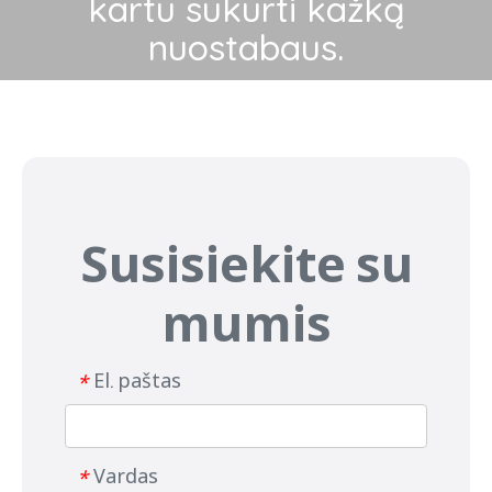
kartu sukurti kažką
nuostabaus.
Susisiekite su
mumis
El. paštas
*
Vardas
*