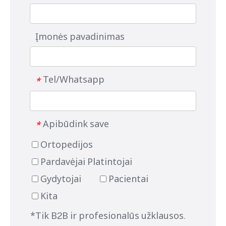
Įmonės pavadinimas
Tel/Whatsapp
*
Apibūdink save
*
Ortopedijos
Pardavėjai Platintojai
Gydytojai
Pacientai
Kita
*Tik B2B ir profesionalūs užklausos.