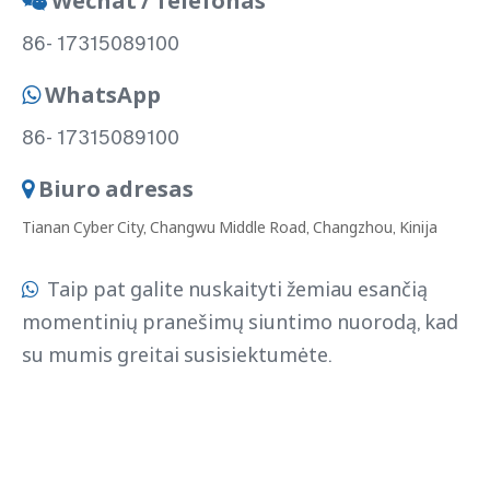
Wechat / Telefonas

86- 17315089100
WhatsApp

86- 17315089100
Biuro adresas

Tianan Cyber ​​City, Changwu Middle Road, Changzhou, Kinija
Taip pat galite nuskaityti žemiau esančią

momentinių pranešimų siuntimo nuorodą, kad
su mumis greitai susisiektumėte.