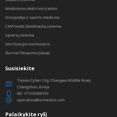
Medicininis elektrinis įrankis
Ortopedija ir sporto medicina
CMF/veido žandikaulių sistema
Sąnarių sistema
Sterilizacijos konteineris
Išorinis fiksavimo įtaisas
Susisiekite
Tianan Cyber ​​City, Changwu Middle Road,
Changzhou, Kinija
86- 17315089100
operation@xcmedico.com
Palaikykite ryšį