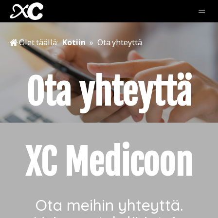
Olet täällä:
Kotiin
»
Ota yhteyttä
Ota yhteyttä
XC Medicoon
Ota meihin yhteyttä.