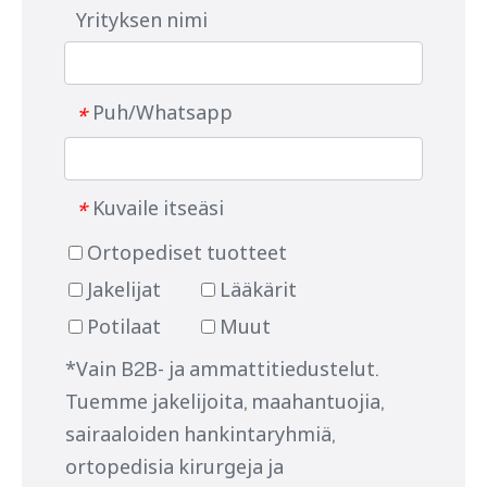
Yrityksen nimi
Puh/Whatsapp
*
Kuvaile itseäsi
*
Ortopediset tuotteet
Jakelijat
Lääkärit
Potilaat
Muut
*Vain B2B- ja ammattitiedustelut.
Tuemme jakelijoita, maahantuojia,
sairaaloiden hankintaryhmiä,
ortopedisia kirurgeja ja