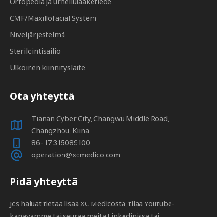
Ortopedia ja urheilulääketiede
CMF/Maxillofacial System
Niveljärjestelmä
Sterilointisäiliö
Ulkoinen kiinnityslaite
Ota yhteyttä
Tianan Cyber ​​City, Changwu Middle Road,
Changzhou, Kiina
86- 17315089100
operation@xcmedico.com
Pidä yhteyttä
Jos haluat tietää lisää XC Medicosta, tilaa Youtube-
kanavamme tai seuraa meitä Linkedinissä tai