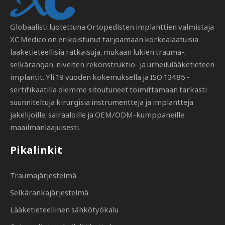
Globaalisti luotettuna
Ortopedisten implanttien valmistaja
XC Medico on erikoistunut tarjoamaan korkealaatuisia
lääketieteellisiä ratkaisuja, mukaan lukien trauma-,
selkärangan, nivelten rekonstruktio- ja urheilulääketieteen
implantit. Yli 19 vuoden kokemuksella ja ISO 13485 -
sertifikaatilla olemme sitoutuneet toimittamaan tarkasti
suunniteltuja kirurgisia instrumentteja ja implantteja
jakelijoille, sairaaloille ja OEM/ODM-kumppaneille
maailmanlaajuisesti.
Pikalinkit
Traumajärjestelmä
Selkärankajärjestelmä
Lääketieteellinen sähkötyökalu