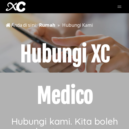
Anda di sini:
Rumah
»
Hubungi Kami
Hubungi XC
Medico
Hubungi kami. Kita boleh