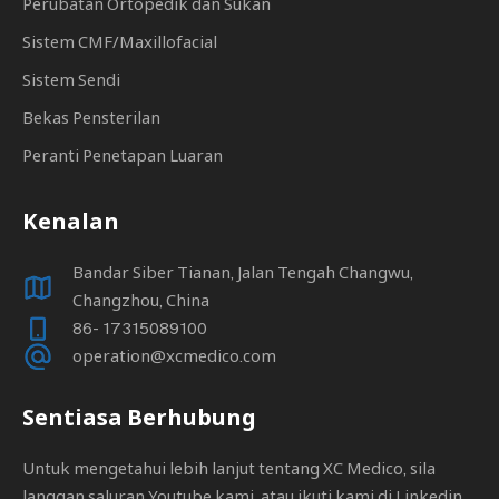
Perubatan Ortopedik dan Sukan
Sistem CMF/Maxillofacial
Sistem Sendi
Bekas Pensterilan
Peranti Penetapan Luaran
Kenalan
Bandar Siber Tianan, Jalan Tengah Changwu,
Changzhou, China
86- 17315089100
operation@xcmedico.com
Sentiasa Berhubung
Untuk mengetahui lebih lanjut tentang XC Medico, sila
langgan saluran Youtube kami, atau ikuti kami di Linkedin