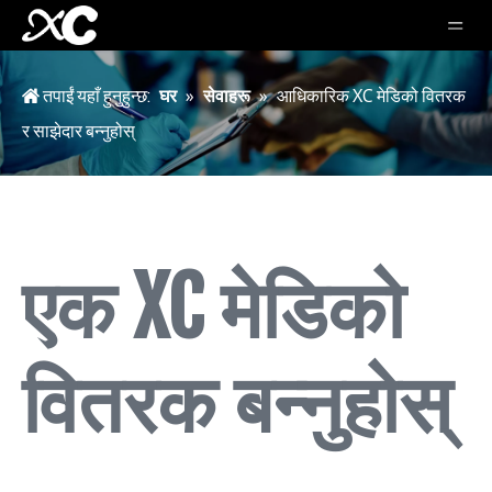
तपाईं यहाँ हुनुहुन्छ:
घर
»
सेवाहरू
»
आधिकारिक XC मेडिको वितरक
र साझेदार बन्नुहोस्
एक XC मेडिको
वितरक बन्नुहोस्