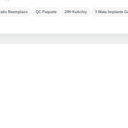
ratis Reemplazo
QC Paquete
24H Kutichiy
3 Wata Implante G