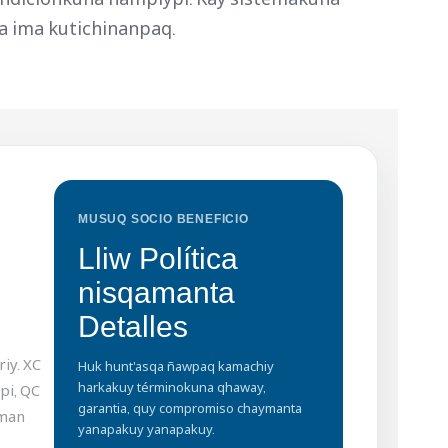
ta ima kutichinanpaq.
MUSUQ SOCIO BENEFICIO
Lliw Política
nisqamanta
Detalles
iy. XC
Huk hunt'asqa ñawpaq kamachiy
harkakuy términokuna qhaway,
pi, QC
garantia, quy compromiso chaymanta
aman
yanapakuy yanapakuy.