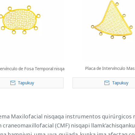
Placa de Intervínculo Ma
tervínculo de Fosa Temporal nisqa
Tapukuy
Tapukuy
»
ma Maxilofacial nisqaqa instrumentos quirúrgicos 
 craneomaxillofacial (CMF) nisqapi llamk’achisqank
una hampiypi, uma, uya, quijada, kunka ima afectaq 