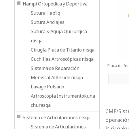
Hampi Ortopédica y Deportiva
Sutura Hap’iq
Sutura Anclajes
Sutura & Aguja Quirúrgica
nisqa
Cirugía Placa de Titanio nisqa
Cuchillas Artroscópicas nisqa
Placa de In
Sistema de Reparación
Meniscal Alllnside nisqa
Lavage Pulsado
Artroscopia Instrumentokuna
churasqa
CMF/Siste
Sistema de Articulaciones nisqa
operación
Sistema de Articulaciones
k’irisqak