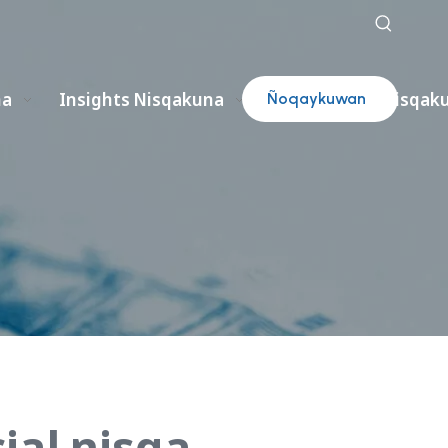
na
Insights Nisqakuna
Catálogos Nisqak
Ñoqaykuwan
rimanakuy
ial nisqa