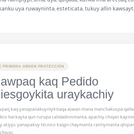
anku uya ruwayninta, esteticata, tukuy allin kawsay
C PRIMERA ORDEN PROTECCIÓN
awpaq kaq Pedido
iesgoykita uraykachiy
paq kaq yanapanakuyniykitaqa aswan mana manchakuspa qallar
ico harkayta qun rurupa calidadninmanta, apachiy chiqan kaynin
iy atiypi, yanapakuy técnico kaqpi chaymanta rantiymanta qhip
chiypi.