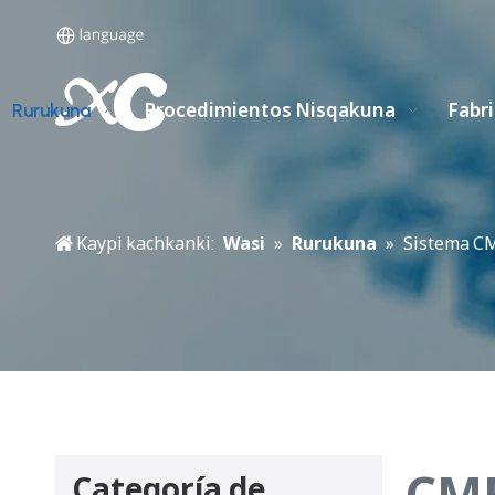
Procedimientos Nisqakuna
Fabr
Rurukuna
Kaypi kachkanki:
Wasi
»
Rurukuna
»
Sistema CM
CMF
Categoría de