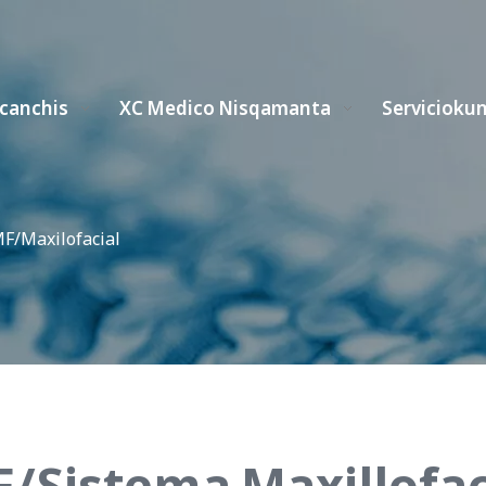
icanchis
XC Medico Nisqamanta
Servicioku
F/Maxilofacial
/Sistema Maxillofac