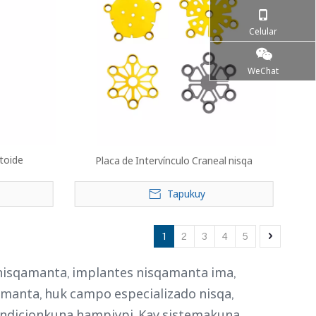
Celular
WeChat
stoide
Placa de Intervínculo Craneal nisqa
Tapukuy
1
2
3
4
5
nisqamanta, implantes nisqamanta ima,
umanta, huk campo especializado nisqa,
condicionkuna hampiypi. Kay sistemakuna