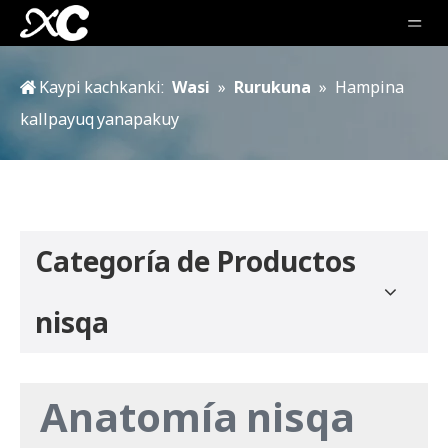
Kaypi kachkanki:
Wasi
»
Rurukuna
»
Hampina
kallpayuq yanapakuy
Categoría de Productos
nisqa
Anatomía nisqa