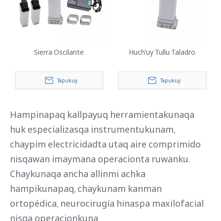
Sierra Oscilante
Huch’uy Tullu Taladro
Tapukuy
Tapukuy
Hampinapaq kallpayuq herramientakunaqa
huk especializasqa instrumentukunam,
chaypim electricidadta utaq aire comprimido
nisqawan imaymana operacionta ruwanku.
Chaykunaqa ancha allinmi achka
hampikunapaq, chaykunam kanman
ortopédica, neurocirugía hinaspa maxilofacial
nisqa operacionkuna.