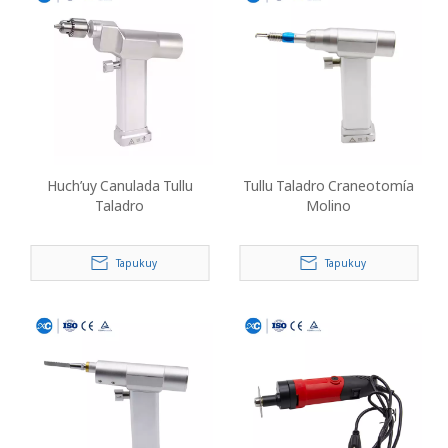
Huch’uy Canulada Tullu
Tullu Taladro Craneotomía
Taladro
Molino
Tapukuy
Tapukuy