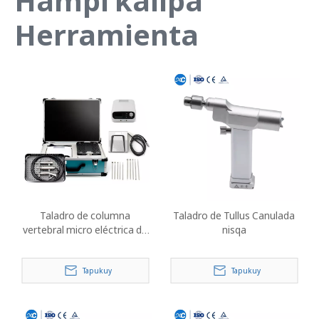
Hampi kallpa
Herramienta
Taladro de columna
Taladro de Tullus Canulada
vertebral micro eléctrica de
nisqa
alta velocidad
Tapukuy
Tapukuy