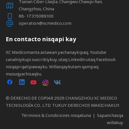
Tianan Ciber Llaqta, Changwu Chawpi ñan,
Changzhou, China
86- 17315089100
operation@xcmedico.com
En contacto nisqapi kay
XC Medicomanta astawan yachanaykipaq, Youtube
canalniykupi suscribiykuy, utaq Linkedin utaq Facebook
nisqapi qatipawayku. Willasqaykutam qampaq
musuqyachisaqku.
© DERECHO DE COPIAR
2026
CHANGZHOU XC MEDICO
TECNOLOGÍA CO., LTD. TUKUY DERECHOS WAKICHAKUY.
Términos & Condiciones nisqakuna
|
Sapanchasqa
willakuy