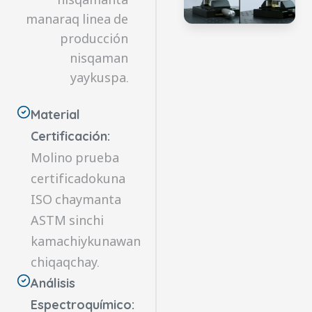
manaraq linea de
producción
nisqaman
yaykuspa.
Material
Certificación:
Molino prueba
certificadokuna
ISO chaymanta
ASTM sinchi
kamachiykunawan
chiqaqchay.
Análisis
Espectroquímico: