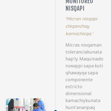
MONITOREO
NISQAPI
'Micran nisqapi
chiqanchay
kamachisqa.'
Micras nisqaman
toleranciakunata
hap’iy. Maquinado
ruwaypi sapa kuti
qhawayqa sapa
componente
estricto
dimensional
kamachiykunata
hunt'ananpaq