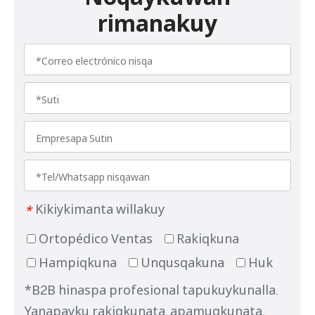
rimanakuy
Kikiykimanta willakuy
*
Ortopédico Ventas
Rakiqkuna
Hampiqkuna
Unqusqakuna
Huk
*B2B hinaspa profesional tapukuykunalla.
Yanapayku rakiqkunata, apamuqkunata,