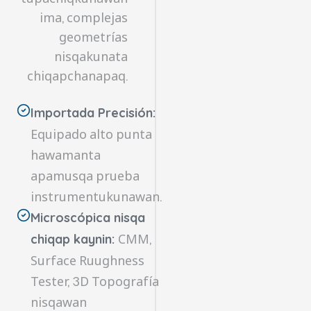
ima, complejas
geometrías
nisqakunata
chiqapchanapaq.
Importada Precisión:
Equipado alto punta
hawamanta
apamusqa prueba
instrumentukunawan.
Microscópica nisqa
CMM,
chiqap kaynin:
Surface Ruughness
Tester, 3D Topografía
nisqawan