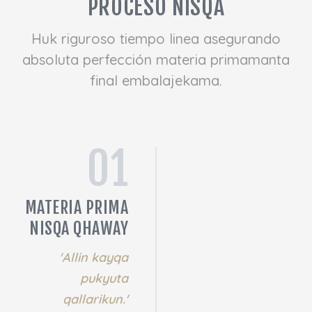
PROCESO NISQA
Huk riguroso tiempo linea asegurando
absoluta perfección materia primamanta
final embalajekama.
01
MATERIA PRIMA
NISQA QHAWAY
'Allin kayqa
pukyuta
qallarikun.'