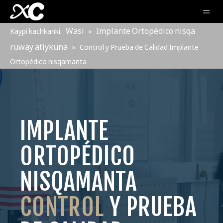
Wasi
Implante Ortopédico nisqa
Kaypi kachkanki:
»
ruway atiykuna
»
Control y Prueba de Calidad Implante
Ortopédico nisqamanta
IMPLANTE
ORTOPÉDICO
NISQAMANTA
CONTROL
Y PRUEBA