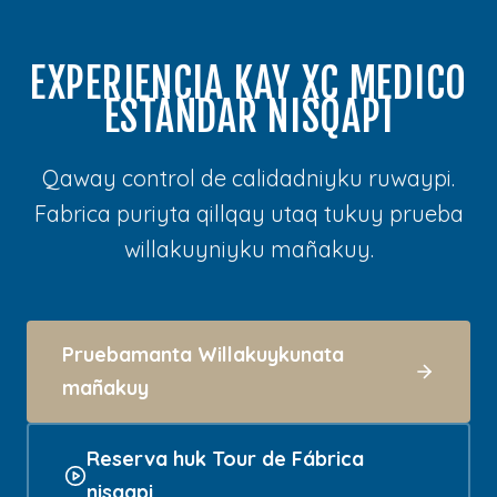
EXPERIENCIA KAY XC MEDICO
ESTÁNDAR NISQAPI
Qaway control de calidadniyku ruwaypi.
Fabrica puriyta qillqay utaq tukuy prueba
willakuyniyku mañakuy.
Pruebamanta Willakuykunata
mañakuy
Reserva huk Tour de Fábrica
nisqapi