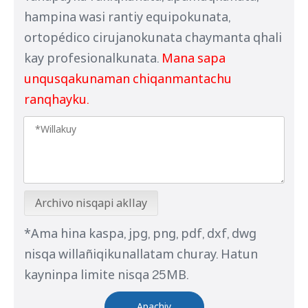
hampina wasi rantiy equipokunata,
ortopédico cirujanokunata chaymanta qhali
kay profesionalkunata.
Mana sapa
unqusqakunaman chiqanmantachu
ranqhayku.
Archivo nisqapi akllay
*Ama hina kaspa, jpg, png, pdf, dxf, dwg
nisqa willañiqikunallatam churay. Hatun
kayninpa limite nisqa 25MB.
Apachiy