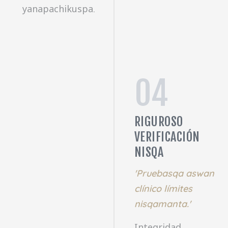
yanapachikuspa.
04
RIGUROSO
VERIFICACIÓN
NISQA
'Pruebasqa aswan
clínico límites
nisqamanta.'
Integridad