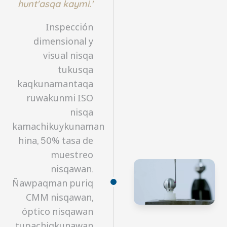
hunt'asqa kaymi.'
Inspección
dimensional y
visual nisqa
tukusqa
kaqkunamantaqa
ruwakunmi ISO
nisqa
kamachikuykunaman
hina, 50% tasa de
muestreo
nisqawan.
Ñawpaqman puriq
CMM nisqawan,
óptico nisqawan
tupachiqkunawan