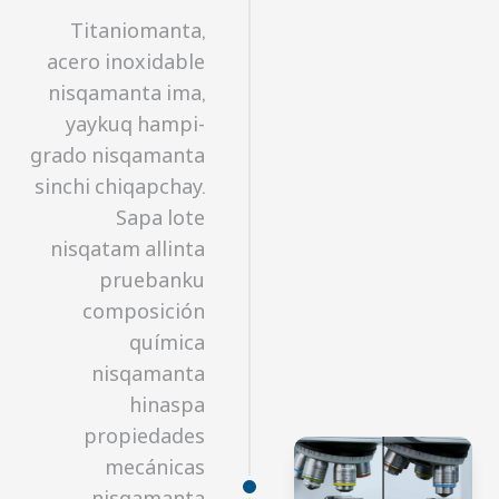
Titaniomanta,
acero inoxidable
nisqamanta ima,
yaykuq hampi-
grado nisqamanta
sinchi chiqapchay.
Sapa lote
nisqatam allinta
pruebanku
composición
química
nisqamanta
hinaspa
propiedades
mecánicas
nisqamanta