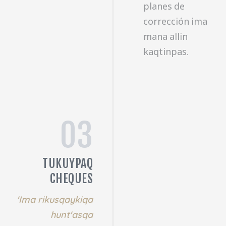
planes de
corrección ima
mana allin
kaqtinpas.
03
TUKUYPAQ
CHEQUES
'Ima rikusqaykiqa
hunt'asqa