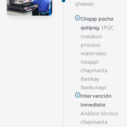
qhawan.
Chiqap pacha
IPQC
qatipay:
ruwakun
proceso
materiales
nisqapi
chaymanta
llamkay
ñankunapi.
Intervención
Inmediata:
Análisis técnico
chaymanta