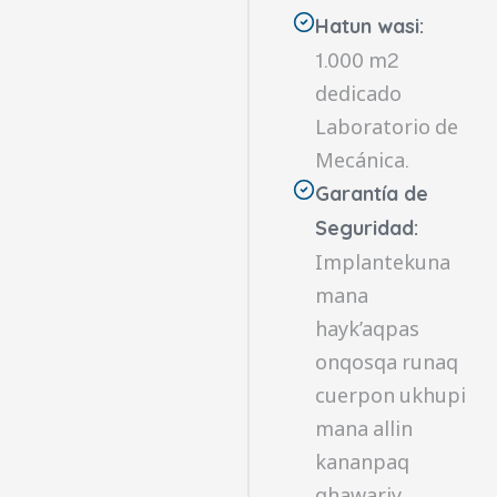
Hatun wasi:
1.000 m2
dedicado
Laboratorio de
Mecánica.
Garantía de
Seguridad:
Implantekuna
mana
hayk’aqpas
onqosqa runaq
cuerpon ukhupi
mana allin
kananpaq
qhawariy.