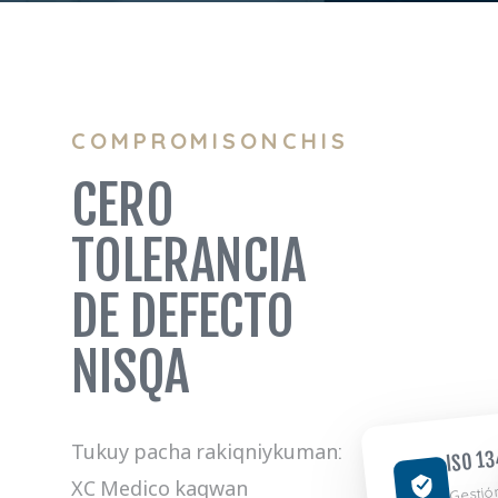
COMPROMISONCHIS
CERO
TOLERANCIA
DE DEFECTO
NISQA
ISO 13
Tukuy pacha rakiqniykuman:
Gestió
XC Medico kaqwan