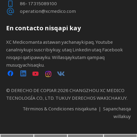
86- 17315089100
operation@xcmedico.com
En contacto nisqapi kay
XC Medicomanta astawan yachanaykipaq, Youtube
canalniykupi suscribiykuy, utaq Linkedin utaq Facebook
nisqapi qatipawayku. Willasqaykutam qampaq
musuqyachisaqku.
© DERECHO DE COPIAR
2026
CHANGZHOU XC MEDICO
TECNOLOGÍA CO., LTD. TUKUY DERECHOS WAKICHAKUY.
Términos & Condiciones nisqakuna
|
Sapanchasqa
willakuy