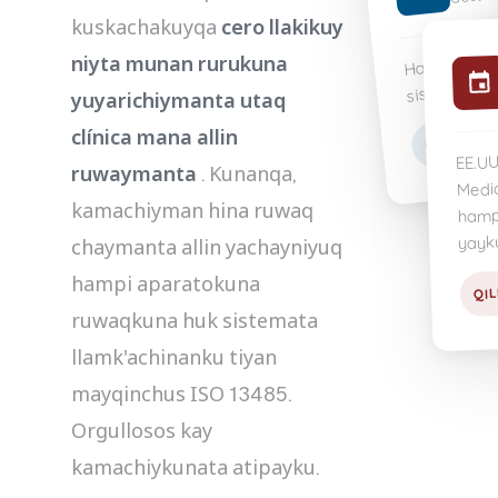
kuskachakuyqa
cero llakikuy
Hampi apara
niyta munan rurukuna
sistemakun
yuyarichiymanta utaq
CERTIFIC
clínica mana allin
EE.UU
ruwaymanta
. Kunanqa,
Medic
kamachiyman hina ruwaq
hamp
yayk
chaymanta allin yachayniyuq
hampi aparatokuna
QI
ruwaqkuna huk sistemata
llamk'achinanku tiyan
mayqinchus ISO 13485.
Orgullosos kay
kamachiykunata atipayku.