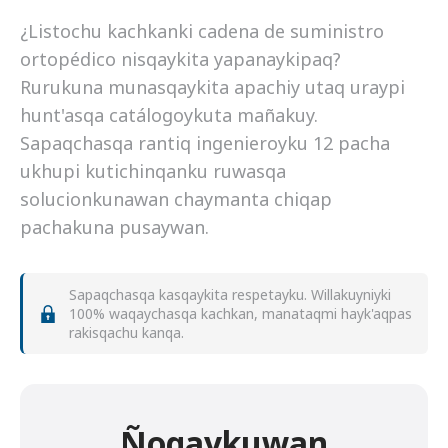
¿Listochu kachkanki cadena de suministro
ortopédico nisqaykita yapanaykipaq?
Rurukuna munasqaykita apachiy utaq uraypi
hunt'asqa catálogoykuta mañakuy.
Sapaqchasqa rantiq ingenieroyku 12 pacha
ukhupi kutichinqanku ruwasqa
solucionkunawan chaymanta chiqap
pachakuna pusaywan.
Sapaqchasqa kasqaykita respetayku. Willakuyniyki
100% waqaychasqa kachkan, manataqmi hayk'aqpas
rakisqachu kanqa.
Ñoqaykuwan