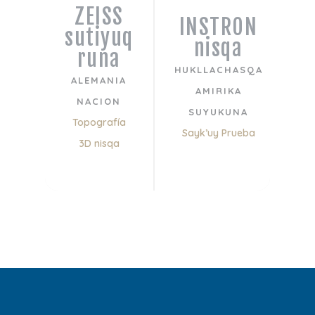
ZEISS
INSTRON
sutiyuq
nisqa
runa
M
HUKLLACHASQA
ALEMANIA
AMIRIKA
P
NACION
SUYUKUNA
Topografía
Sayk’uy Prueba
3D nisqa