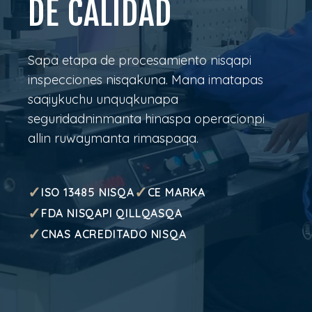
DE CALIDAD
Sapa etapa de procesamiento nisqapi
inspecciones nisqakuna. Mana imatapas
saqiykuchu unquqkunapa
seguridadninmanta hinaspa operacionpi
allin ruwaymanta rimaspaqa.
✓
✓
ISO 13485 NISQA
CE MARKA
✓
FDA NISQAPI QILLQASQA
✓
CNAS ACREDITADO NISQA