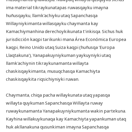
ima material tikraykunatapas ruwasqayku imayna
huñusqayku, llamk'achiyku utaq Sapanchasqa
Willayniykimanta willasqayku chaymanta kay
Kamachiymanhina derechoykikunata t'inkisqa. Sichus huk
jurisdicción kaqpi tarikunki mana Área Económica Europea
kaqpi, Reino Unido utaq Suiza kaqpi (huñusqa 'Europa
Llaqtakuna'), Yanapakuyniykuman yaykuyniyki utaq
llamk'achiynin tikraykunamanta willayta
chaskisqaykimanta, musuqchasqa Kamachiyta
chaskisqaykita riqsichiyniyki ruwan.
Chaymanta, chiqa pacha willaykunata utaq yapasqa
willayta quykuman Sapanchasqa Willayta ruway
ruwaykunamanta Yanapakuyniykumanta wakin partekuna.
Kayhina willakuykunaqa kay Kamachiyta yapankuman utaq
huk akllanakuna qusunkiman imayna Sapanchasqa