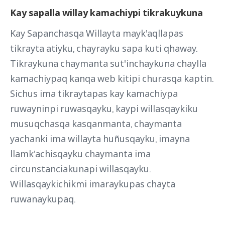
Kay sapalla willay kamachiypi tikrakuykuna
Kay Sapanchasqa Willayta mayk'aqllapas
tikrayta atiyku, chayrayku sapa kuti qhaway.
Tikraykuna chaymanta sut'inchaykuna chaylla
kamachiypaq kanqa web kitipi churasqa kaptin.
Sichus ima tikraytapas kay kamachiypa
ruwayninpi ruwasqayku, kaypi willasqaykiku
musuqchasqa kasqanmanta, chaymanta
yachanki ima willayta huñusqayku, imayna
llamk'achisqayku chaymanta ima
circunstanciakunapi willasqayku.
Willasqaykichikmi imaraykupas chayta
ruwanaykupaq.