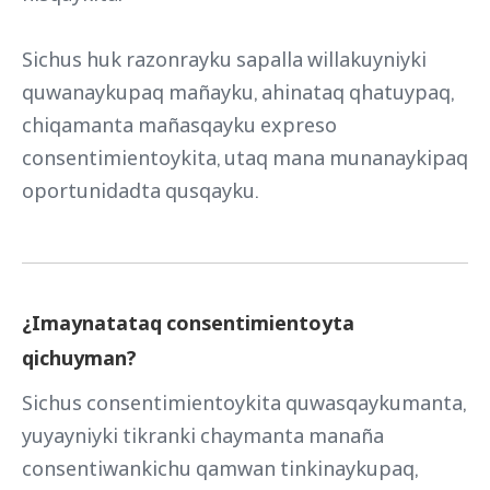
Sichus huk razonrayku sapalla willakuyniyki
quwanaykupaq mañayku, ahinataq qhatuypaq,
chiqamanta mañasqayku expreso
consentimientoykita, utaq mana munanaykipaq
oportunidadta qusqayku.
¿Imaynatataq consentimientoyta
qichuyman?
Sichus consentimientoykita quwasqaykumanta,
yuyayniyki tikranki chaymanta manaña
consentiwankichu qamwan tinkinaykupaq,