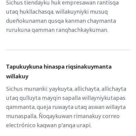
Sichus tiendayku huk empresawan rantisqa
utaq hukllachasqa, willakuyniyki musuq
dueñokunaman qusqa kanman chaymanta
rurukuna qamman ranqhachkaykuman.
Tapukuykuna hinaspa riqsinakuymanta
willakuy
Sichus munanki: yaykuyta, allichayta, allichayta
utaq qulluyta mayqin sapalla willayniykutapas
qammanta, queja ruwayta utaq aswan willayta
munaspalla, Ñoqaykuwan rimanakuy correo
electrónico kaqwan p'anqa urapi.