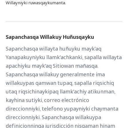
Willayniyki ruwasqaykumanta.
Sapanchasqa Willakuy Huñusqayku
Sapanchasqa willayta huñuyku mayk'aq
Yanapakuyniyku llamk'achkanki, sapalla willayta
apachiyku mayk'aq Sitiowan mañasqa.
Sapanchasqa willakuy generalmente ima
willakuypas qamwan tupaq, sapalla riqsichiq
utaq riqsichinaykipaq llamk'achiy atikunman,
kayhina sutiyki, correo electrónico
direccionniyki, telefono yupayniyki chaymanta
direccionniyki. Sapanchasqa willakuypa
definicionninqa jurisdicción nisqaman hinam