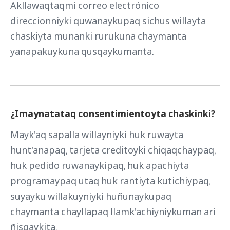
Akllawaqtaqmi correo electrónico
direccionniyki quwanaykupaq sichus willayta
chaskiyta munanki rurukuna chaymanta
yanapakuykuna qusqaykumanta.
¿Imaynatataq consentimientoyta chaskinki?
Mayk'aq sapalla willayniyki huk ruwayta
hunt'anapaq, tarjeta creditoyki chiqaqchaypaq,
huk pedido ruwanaykipaq, huk apachiyta
programaypaq utaq huk rantiyta kutichiypaq,
suyayku willakuyniyki huñunaykupaq
chaymanta chayllapaq llamk'achiyniykuman ari
ñisqaykita.