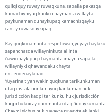
qullqi quy ruway ruwaqkuna, sapalla pakasqa
kamachiyniyuq kanku chaymanta willayta
paykunaman qunaykupaq kamachisqayku
rantiy ruwasqaykipaq.
Kay quqkunamanta respetowan, yuyaychaykiku
sapanchasqa willayninkuta allinta
ñawirinaykipaq chaymanta imayna sapalla
willayniyki qhawanqaku chayta
entiendenaykipaq.
Yuyarina tiyan wakin quqkuna tarikunkuman
utaq instalacionkunayuq kankuman huk
jurisdicción kaqpi tarikunku huk jurisdicción
kaqpi hukniray qammanta utaq ñuqaykumanta.
Chaymi sichus huk ruwayta ruwayta akllanki