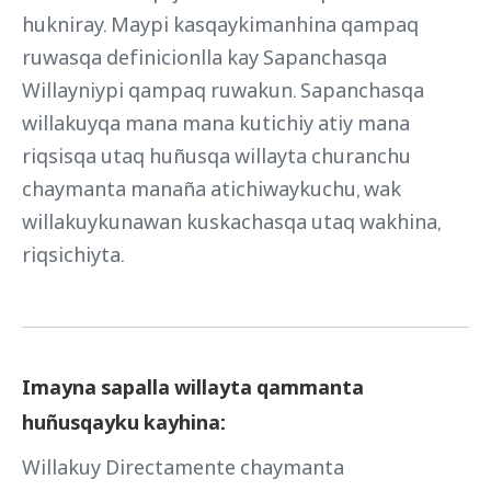
hukniray. Maypi kasqaykimanhina qampaq
ruwasqa definicionlla kay Sapanchasqa
Willayniypi qampaq ruwakun. Sapanchasqa
willakuyqa mana mana kutichiy atiy mana
riqsisqa utaq huñusqa willayta churanchu
chaymanta manaña atichiwaykuchu, wak
willakuykunawan kuskachasqa utaq wakhina,
riqsichiyta.
Imayna sapalla willayta qammanta
huñusqayku kayhina:
Willakuy Directamente chaymanta