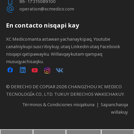
86- 17315089100
operation@xcmedico.com
En contacto nisqapi kay
XC Medicomanta astawan yachanaykipaq, Youtube
canalniykupi suscribiykuy, utaq Linkedin utaq Facebook
nisqapi qatipawayku. Willasqaykutam qampaq
musuqyachisaqku.
© DERECHO DE COPIAR
2026
CHANGZHOU XC MEDICO
TECNOLOGÍA CO., LTD. TUKUY DERECHOS WAKICHAKUY.
Términos & Condiciones nisqakuna
|
Sapanchasqa
willakuy