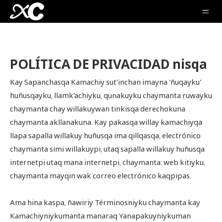
POLÍTICA DE PRIVACIDAD nisqa
Kay Sapanchasqa Kamachiy sut'inchan imayna 'ñuqayku'
huñusqayku, llamk'achiyku, qunakuyku chaymanta ruwayku
chaymanta chay willakuywan tinkisqa derechokuna
chaymanta akllanakuna. Kay pakasqa willay kamachiyqa
llapa sapalla willakuy huñusqa ima qillqasqa, electrónico
chaymanta simi willakuypi, utaq sapalla willakuy huñusqa
internetpi utaq mana internetpi, chaymanta: web kitiyku,
chaymanta mayqin wak correo electrónico kaqpipas.
Ama hina kaspa, ñawiriy Términosniyku chaymanta kay
Kamachiyniykumanta manaraq Yanapakuyniykuman