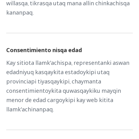
willasqa, tikrasqa utaq mana allin chinkachisqa
kananpaq.
Consentimiento nisqa edad
Kay sitiota llamk'achispa, representanki aswan
edadniyuq kasqaykita estadoykipi utaq
provinciapi tiyasqaykipi, chaymanta
consentimientoykita quwasqaykiku mayqin
menor de edad cargoykipi kay web kitita
llamk'achinanpaq.