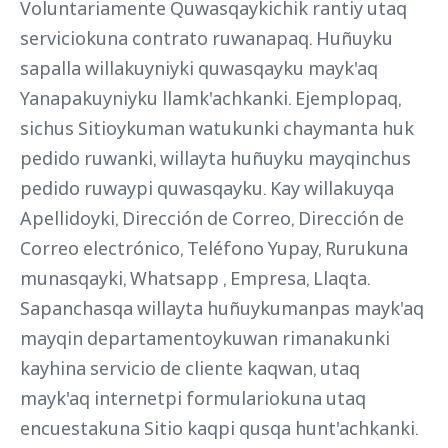
Voluntariamente Quwasqaykichik rantiy utaq
serviciokuna contrato ruwanapaq. Huñuyku
sapalla willakuyniyki quwasqayku mayk'aq
Yanapakuyniyku llamk'achkanki. Ejemplopaq,
sichus Sitioykuman watukunki chaymanta huk
pedido ruwanki, willayta huñuyku mayqinchus
pedido ruwaypi quwasqayku. Kay willakuyqa
Apellidoyki, Dirección de Correo, Dirección de
Correo electrónico, Teléfono Yupay, Rurukuna
munasqayki, Whatsapp , Empresa, Llaqta.
Sapanchasqa willayta huñuykumanpas mayk'aq
mayqin departamentoykuwan rimanakunki
kayhina servicio de cliente kaqwan, utaq
mayk'aq internetpi formulariokuna utaq
encuestakuna Sitio kaqpi qusqa hunt'achkanki.