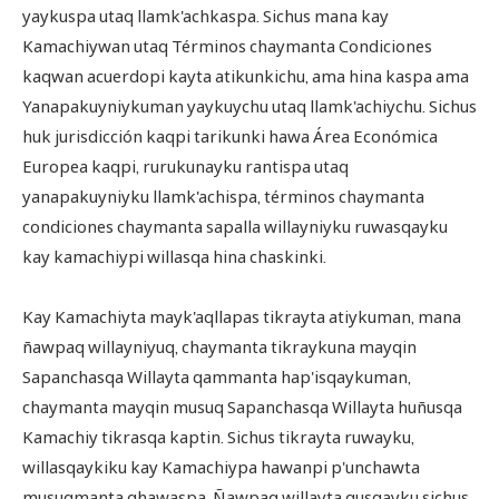
yaykuspa utaq llamk'achkaspa. Sichus mana kay
Kamachiywan utaq Términos chaymanta Condiciones
kaqwan acuerdopi kayta atikunkichu, ama hina kaspa ama
Yanapakuyniykuman yaykuychu utaq llamk'achiychu. Sichus
huk jurisdicción kaqpi tarikunki hawa Área Económica
Europea kaqpi, rurukunayku rantispa utaq
yanapakuyniyku llamk'achispa, términos chaymanta
condiciones chaymanta sapalla willayniyku ruwasqayku
kay kamachiypi willasqa hina chaskinki.
Kay Kamachiyta mayk'aqllapas tikrayta atiykuman, mana
ñawpaq willayniyuq, chaymanta tikraykuna mayqin
Sapanchasqa Willayta qammanta hap'isqaykuman,
chaymanta mayqin musuq Sapanchasqa Willayta huñusqa
Kamachiy tikrasqa kaptin. Sichus tikrayta ruwayku,
willasqaykiku kay Kamachiypa hawanpi p'unchawta
musuqmanta qhawaspa. Ñawpaq willayta qusqayku sichus