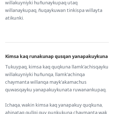
willakuyniyki huñunaykupaq utaq
willanaykupaq, ñuqaykuwan tinkispa willayta
atikunki.
Kimsa kaq runakunap qusqan yanapakuykuna
Tukuypaq, kimsa kaq quqkuna llamk'achisqayku
willakuyniyki huñunqa, llamk'achinqa
chaymanta willanqa mayk'akamachus
quwasqayku yanapakuykunata ruwanankupaq.
Ichaqa, wakin kimsa kaq yanapakuy quqkuna,
ahinataq qullqi quy punkukuna chaymanta wak