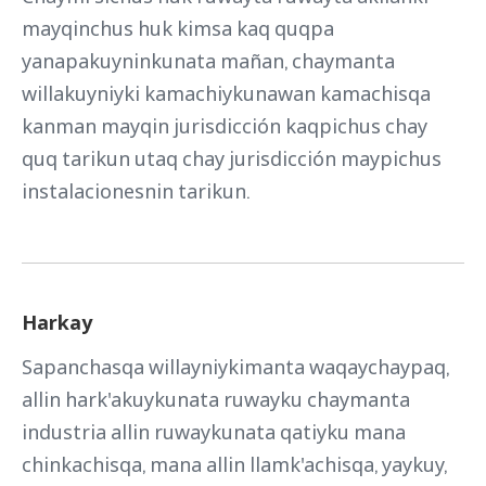
mayqinchus huk kimsa kaq quqpa
yanapakuyninkunata mañan, chaymanta
willakuyniyki kamachiykunawan kamachisqa
kanman mayqin jurisdicción kaqpichus chay
quq tarikun utaq chay jurisdicción maypichus
instalacionesnin tarikun.
Harkay
Sapanchasqa willayniykimanta waqaychaypaq,
allin hark'akuykunata ruwayku chaymanta
industria allin ruwaykunata qatiyku mana
chinkachisqa, mana allin llamk'achisqa, yaykuy,