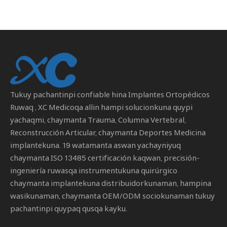
Tukuy pachantinpi confiable hina
Implantes Ortopédicos
Ruwaq
, XC Medicoqa allin hampi solucionkuna quypi
yachaqmi, chaymanta Trauma, Columna Vertebral,
Reconstrucción Articular, chaymanta Deportes Medicina
implantekuna. 19 watamanta aswan yachayniyuq
chaymanta ISO 13485 certificación kaqwan, precisión-
ingeniería ruwasqa instrumentukuna quirúrgico
chaymanta implantekuna distribuidorkunaman, hampina
wasikunaman, chaymanta OEM/ODM sociokunaman tukuy
pachantinpi quypaq qusqa kayku.