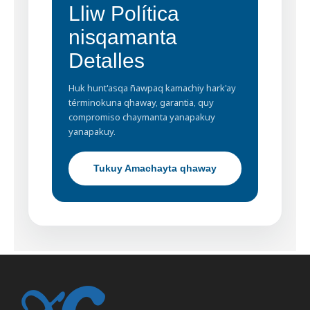
Lliw Política
nisqamanta
Detalles
Huk hunt'asqa ñawpaq kamachiy hark'ay
términokuna qhaway, garantia, quy
compromiso chaymanta yanapakuy
yanapakuy.
Tukuy Amachayta qhaway