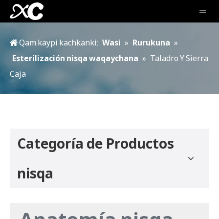
Qam kaypi kachkanki:
Wasi
»
Rurukuna
»
Esterilización nisqa waqaychana
»
Taladro Y Sierra
Caja
Categoría de Productos
nisqa