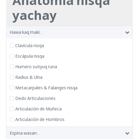
Anatomía nisqa
yachay
Hawa kaq maki: .
Clavícula nisqa
Escápula nisqa
Humero sutiyuq runa
Radius & Ulna
Metacarpales & Falanges nisqa
Dedo Articulaciones
Articulación de Muñeca
Articulación de Hombros
Espina wasan: .