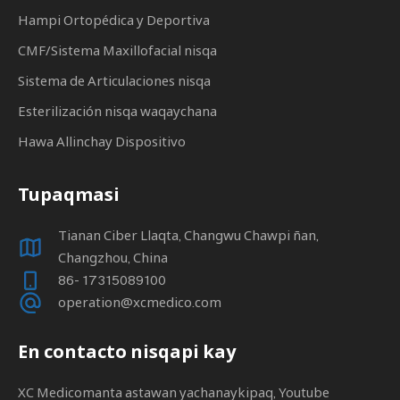
Hampi Ortopédica y Deportiva
CMF/Sistema Maxillofacial nisqa
Sistema de Articulaciones nisqa
Esterilización nisqa waqaychana
Hawa Allinchay Dispositivo
Tupaqmasi
Tianan Ciber Llaqta, Changwu Chawpi ñan,
Changzhou, China
86- 17315089100
operation@xcmedico.com
En contacto nisqapi kay
XC Medicomanta astawan yachanaykipaq, Youtube