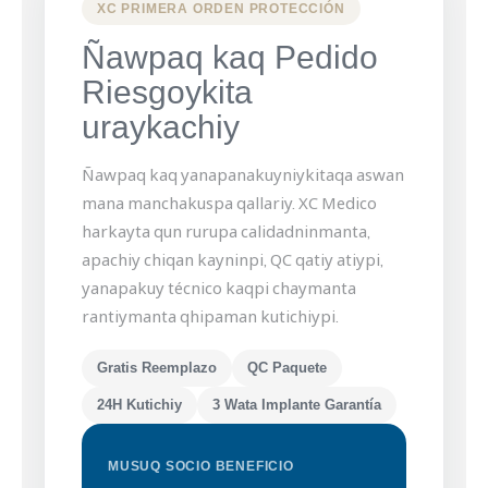
XC PRIMERA ORDEN PROTECCIÓN
Ñawpaq kaq Pedido
Riesgoykita
uraykachiy
Ñawpaq kaq yanapanakuyniykitaqa aswan
mana manchakuspa qallariy. XC Medico
harkayta qun rurupa calidadninmanta,
apachiy chiqan kayninpi, QC qatiy atiypi,
yanapakuy técnico kaqpi chaymanta
rantiymanta qhipaman kutichiypi.
Gratis Reemplazo
QC Paquete
24H Kutichiy
3 Wata Implante Garantía
MUSUQ SOCIO BENEFICIO