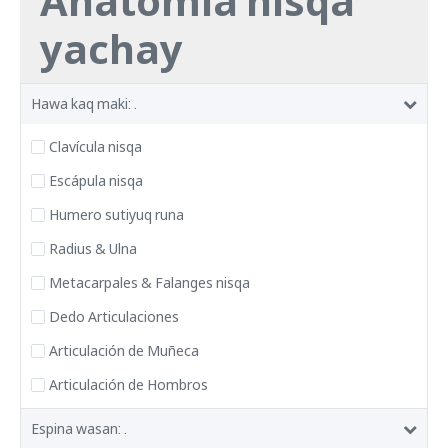
Anatomía nisqa
yachay
Hawa kaq maki: .
Clavícula nisqa
Escápula nisqa
Humero sutiyuq runa
Radius & Ulna
Metacarpales & Falanges nisqa
Dedo Articulaciones
Articulación de Muñeca
Articulación de Hombros
Espina wasan: .