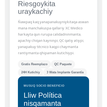
Riesgoykita
uraykachiy
Ñawpaq kaq yanapanakuyniykitaqa aswan
mana manchakuspa qallariy. XC Medico
harkayta qun rurupa calidadninmanta,
apachiy chiqan kayninpi, QC qatiy atiypi,
yanapakuy técnico kaqpi chaymanta
rantiymanta qhipaman kutichiypi.
Gratis Reemplazo
QC Paquete
24H Kutichiy
3 Wata Implante Garantía
MUSUQ SOCIO BENEFICIO
Lliw Política
nisqamanta