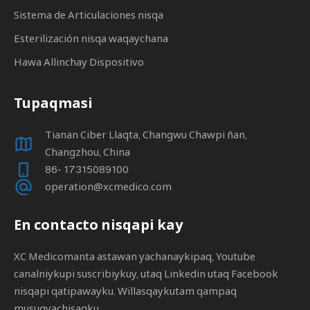
Sistema de Articulaciones nisqa
Esterilización nisqa waqaychana
Hawa Allinchay Dispositivo
Tupaqmasi
Tianan Ciber Llaqta, Changwu Chawpi ñan,
Changzhou, China
86- 17315089100
operation@xcmedico.com
En contacto nisqapi kay
XC Medicomanta astawan yachanaykipaq, Youtube
canalniykupi suscribiykuy, utaq Linkedin utaq Facebook
nisqapi qatipawayku. Willasqaykutam qampaq
musuqyachisaqku.