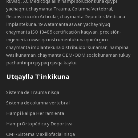
Ruwaq
, XC Medicoqa allin hampi solucionkuna quypi
yachaqmi, chaymanta Trauma, Columna Vertebral,
Reconstrucción Articular, chaymanta Deportes Medicina
implantekuna. 19 watamanta aswan yachayniyuq
chaymanta ISO 13485 certificación kaqwan, precisión-
ingeniería ruwasqa instrumentukuna quirúrgico
chaymanta implantekuna distribuidorkunaman, hampina
wasikunaman, chaymanta OEM/ODM sociokunaman tukuy
pachantinpi quypaq qusqa kayku.
Utqaylla T'inkikuna
Sistema de Trauma nisqa
Sistema de columna vertebral
Hampi kallpa Herramienta
Hampi Ortopédica y Deportiva
CMF/Sistema Maxillofacial nisqa