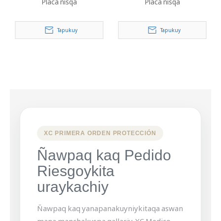
Placa nisqa
Placa nisqa
Tapukuy
Tapukuy
XC PRIMERA ORDEN PROTECCIÓN
Ñawpaq kaq Pedido
Riesgoykita
uraykachiy
Ñawpaq kaq yanapanakuyniykitaqa aswan