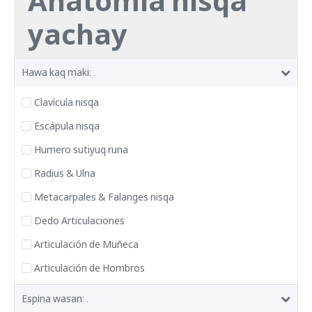
Anatomía nisqa
yachay
Hawa kaq maki: .
Clavícula nisqa
Escápula nisqa
Humero sutiyuq runa
Radius & Ulna
Metacarpales & Falanges nisqa
Dedo Articulaciones
Articulación de Muñeca
Articulación de Hombros
Espina wasan: .