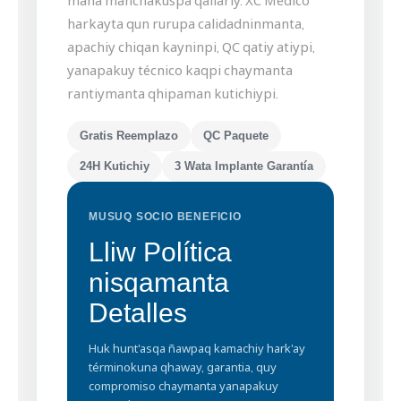
mana manchakuspa qallariy. XC Medico
harkayta qun rurupa calidadninmanta,
apachiy chiqan kayninpi, QC qatiy atiypi,
yanapakuy técnico kaqpi chaymanta
rantiymanta qhipaman kutichiypi.
Gratis Reemplazo
QC Paquete
24H Kutichiy
3 Wata Implante Garantía
MUSUQ SOCIO BENEFICIO
Lliw Política
nisqamanta
Detalles
Huk hunt'asqa ñawpaq kamachiy hark'ay
términokuna qhaway, garantia, quy
compromiso chaymanta yanapakuy