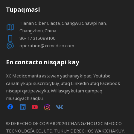
Tupaqmasi
Tianan Ciber Llaqta, Changwu Chawpi ñan,
Changzhou, China
86- 17315089100
operation@xcmedico.com
En contacto nisqapi kay
XC Medicomanta astawan yachanaykipaq, Youtube
canalniykupi suscribiykuy, utaq Linkedin utaq Facebook
nisqapi qatipawayku. Willasqaykutam qampaq
musuqyachisaqku.
© DERECHO DE COPIAR
2026
CHANGZHOU XC MEDICO
TECNOLOGÍA CO., LTD. TUKUY DERECHOS WAKICHAKUY.