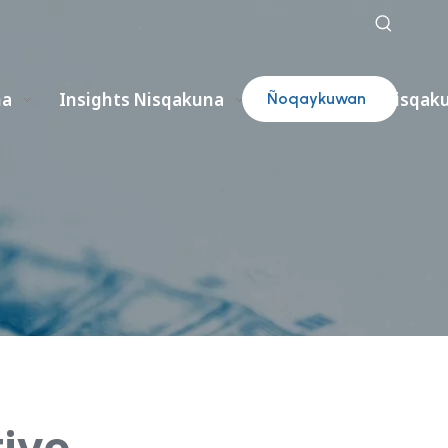
na
Insights Nisqakuna
Catálogos Nisqak
Ñoqaykuwan
rimanakuy
tivo