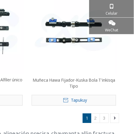
Celular
WeChat
lfiler único
Muñeca Hawa Fijador-Kuska Bola T'inkisqa
Tipo
Tapukuy
1
2
3
 alineación precisa, chaymanta allin fractura