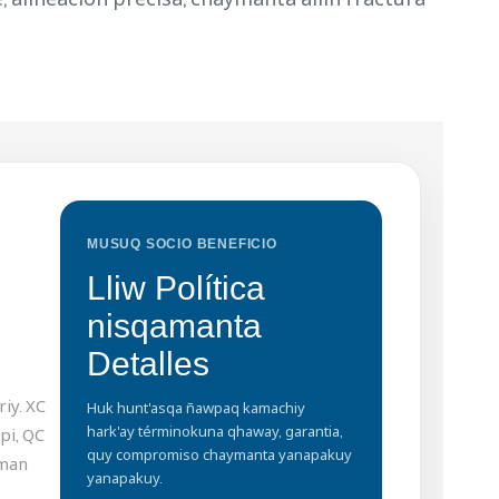
MUSUQ SOCIO BENEFICIO
Lliw Política
nisqamanta
Detalles
iy. XC
Huk hunt'asqa ñawpaq kamachiy
hark'ay términokuna qhaway, garantia,
pi, QC
quy compromiso chaymanta yanapakuy
aman
yanapakuy.