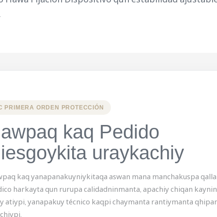
.
C PRIMERA ORDEN PROTECCIÓN
awpaq kaq Pedido
iesgoykita uraykachiy
paq kaq yanapanakuyniykitaqa aswan mana manchakuspa qallar
ico harkayta qun rurupa calidadninmanta, apachiy chiqan kaynin
iy atiypi, yanapakuy técnico kaqpi chaymanta rantiymanta qhip
chiypi.