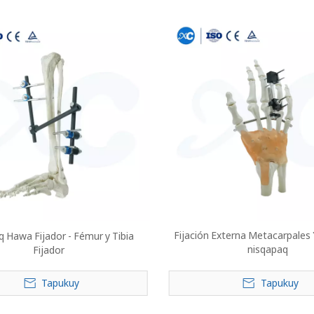
Fijación Externa Metacarpales
q Hawa Fijador - Fémur y Tibia
nisqapaq
Fijador
Tapukuy
Tapukuy