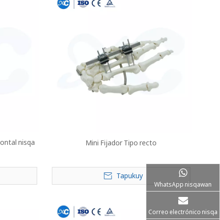
zontal nisqa
Mini Fijador Tipo recto
Tapukuy
WhatsApp nisqawan
Correo electrónico nisqa