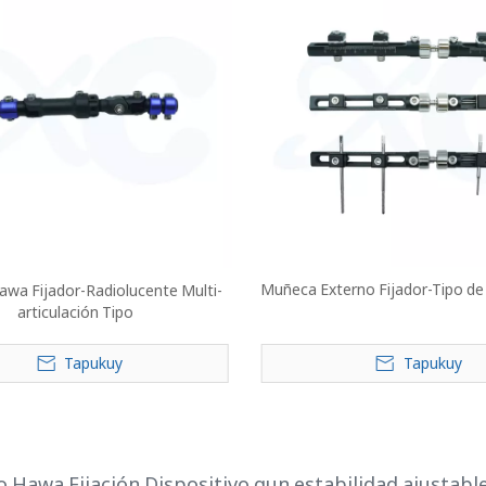
Muñeca Externo Fijador-Tipo de A
wa Fijador-Radiolucente Multi-
articulación Tipo
Tapukuy
Tapukuy
»
 Hawa Fijación Dispositivo qun estabilidad ajustable,