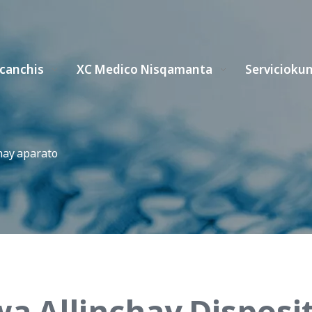
icanchis
XC Medico Nisqamanta
Servicioku
hay aparato
a Allinchay Disposi