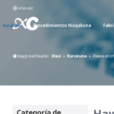
Procedimientos Nisqakuna
Fabr
Rurukuna
Kaypi kachkanki:
Wasi
»
Rurukuna
»
Hawa allic
Haw
Categoría de