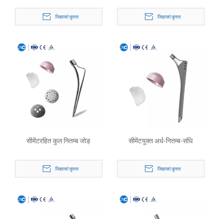
जिज्ञासां कुरुत
जिज्ञासां कुरुत
सीमेंटरहित कुल नितम्ब जोड़
सीमेंटयुक्त अर्ध-नितम्ब-संधि
जिज्ञासां कुरुत
जिज्ञासां कुरुत