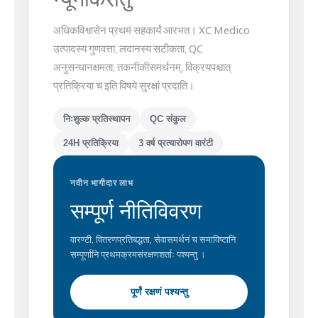
अधिकविश्वासेन प्रथमं सहकार्यं आरभत। XC Medico
उत्पादस्य गुणवत्ता, लदानस्य सटीकता, QC
अनुसन्धानक्षमता, तकनीकीसमर्थनम्, विक्रयपश्चात्
प्रतिक्रिया च इति विषये सुरक्षां प्रदाति।
निःशुल्क प्रतिस्थापन
QC संकुल
24H प्रतिक्रिया
3 वर्ष प्रत्यारोपण वारंटी
नवीन भागीदार लाभ
सम्पूर्ण नीतिविवरण
वारण्टी, वितरणप्रतिबद्धता, सेवासमर्थनं च समाविष्टानि
सम्पूर्णानि प्रथमक्रमसंरक्षणशर्ताः पश्यन्तु ।
पूर्णं रक्षणं पश्यन्तु