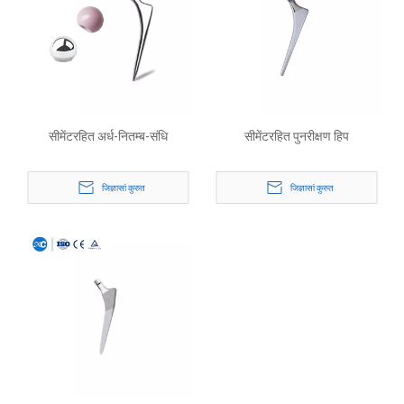
सीमेंटरहित अर्ध-नितम्ब-संधि
सीमेंटरहित पुनरीक्षण हिप
जिज्ञासां कुरुत
जिज्ञासां कुरुत