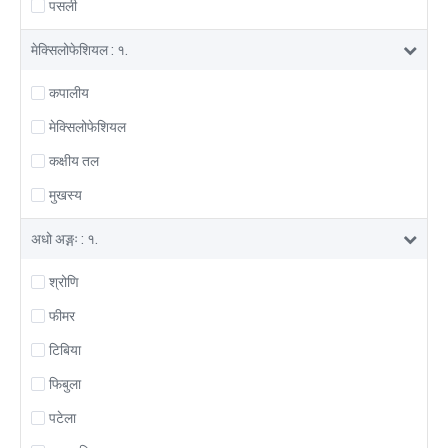
पसली
मेक्सिलोफेशियल : १.
कपालीय
मेक्सिलोफेशियल
कक्षीय तल
मुखस्य
अधो अङ्गः : १.
श्रोणि
फीमर
टिबिया
फिबुला
पटेला