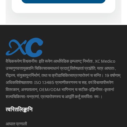
वैश्विकरूपेण विश्वसनीयः इति रूपेण
आर्थोपेडिक इम्प्लाण्ट् निर्माता
, XC Medico
उच्चगुणवत्तायुक्तानि चिकित्सासमाधानं प्रदातुं विशेषज्ञतां प्राप्नोति, यत्र आघातः,
रीढ़स्य, संयुक्तपुनर्निर्माणं, तथा च क्रीडाचिकित्साप्रत्यारोपणं च सन्ति। 19 वर्षाणाम्
अधिकविशेषज्ञतायाः ISO 13485 प्रमाणीकरणस्य च सह, वयं विश्वव्यापीरूपेण
वितरकान्, अस्पतालान्, OEM/ODM भागिनान् च सटीक-इञ्जिनीयर-कृतानां
शल्यचिकित्सा-यन्त्राणां, प्रत्यारोपणस्य च आपूर्तिं कर्तुं समर्पिताः स्मः।
त्वरितलिङ्कानि
आघात प्रणाली