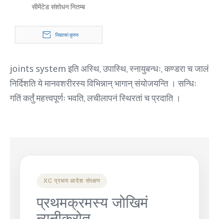
सीमेंटेड संशोधन नितम्ब
जिज्ञासां कुरुत
joints system इति अस्थि, उपास्थि, स्नायुबन्धः, कण्डरा च जालं
निर्दिशति ये मानवशरीरस्य विभिन्नान् भागान् संयोजयन्ति । सन्धिः
गतिं कर्तुं महत्त्वपूर्णः भवति, लचीलापनं स्थिरतां च प्रदाति ।
XC प्रथम आदेश संरक्षण
प्रथमक्रमस्य जोखिमं
न्यूनीकरोतु