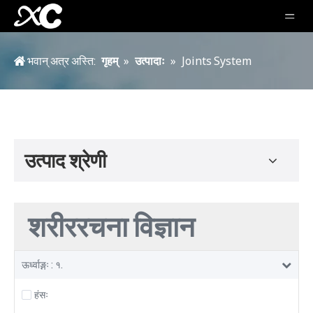
भवान् अत्र अस्ति:
गृहम्‌
»
उत्पादाः
»
Joints System
उत्पाद श्रेणी
शरीररचना विज्ञान
ऊर्ध्वाङ्गः : १.
हंसः