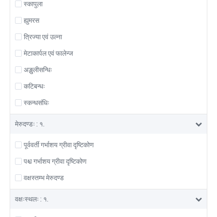
स्कापुला
ह्युमरस
त्रिज्या एवं उल्ना
मेटाकार्पल एवं फालेन्ज
अङ्गुलीसन्धिः
कटिबन्धः
स्कन्धसंधिः
मेरुदण्डः : १.
पूर्ववर्ती गर्भाशय ग्रीवा दृष्टिकोण
पश्च गर्भाशय ग्रीवा दृष्टिकोण
वक्षस्तम्भ मेरुदण्ड
वक्षःस्थलः : १.