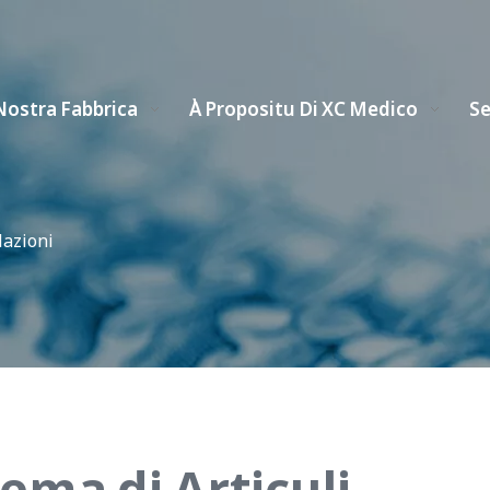
Nostra Fabbrica
À Propositu Di XC Medico
Se
lazioni
tema di Articuli