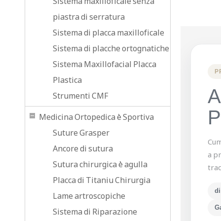
Sistema maxilloficale senza
piastra di serratura
Sistema di placca maxilloficale
Sistema di placche ortognatiche
Sistema Maxillofacial Placca
P
Plastica
A
Strumenti CMF
P
Medicina Ortopedica è Sportiva
Suture Grasper
Cum
Ancore di sutura
a pr
Sutura chirurgica è agulla
trac
Placca di Titaniu Chirurgia
di
Lame artroscopiche
Ga
Sistema di Riparazione