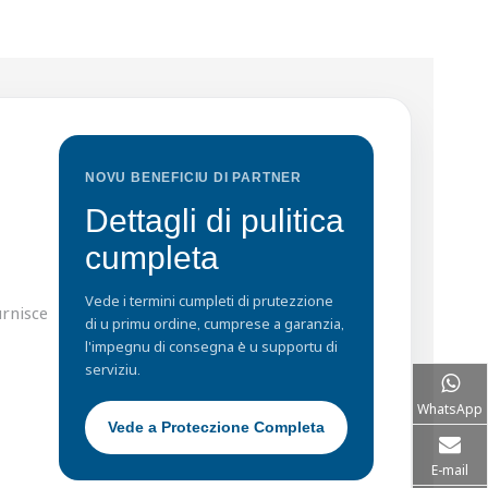
NOVU BENEFICIU DI PARTNER
Dettagli di pulitica
cumpleta
Vede i termini cumpleti di prutezzione
urnisce
di u primu ordine, cumprese a garanzia,
l'impegnu di consegna è u supportu di
serviziu.
WhatsApp
Vede a Proteczione Completa
E-mail