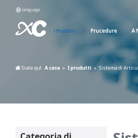
Prucedure
A 
I Prudutti
Siate quì:
A casa
»
I prudutti
»
Sistema di Articu
Sis
Categoria di