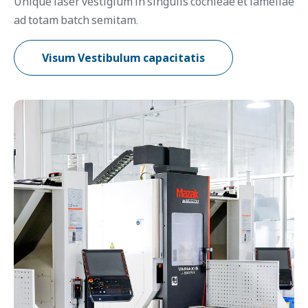
Unique laser vestigium in singulis cochleae et lamellae
ad totam batch semitam.
Visum Vestibulum capacitatis