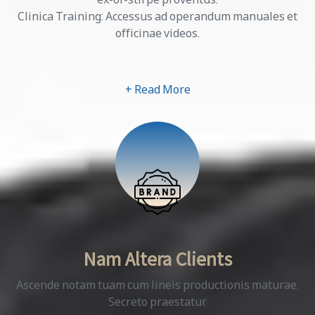
Clinica Training: Accessus ad operandum manuales et
officinae videos.
+ Read More
Nam Altera Clients
Ascende notam tuam cum lineis productionis maturae.
Secreto praestatur.