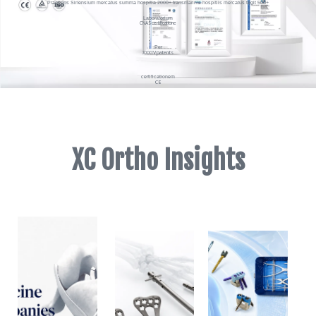
Praesens Sinensium mercatus summa hospitia 2000+ transmarinis hospitiis mercatus tegit 500+
Laboratorium
CNAS certificatione
Per
XXXIV patents
certificationem
CE
FDA
510
XC Ortho Insights