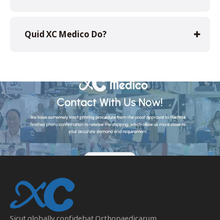
Quid XC Medico Do?
Sicut globally confidebat
Orthopaedicarum