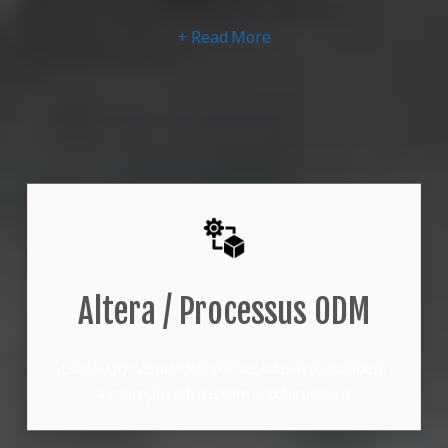
+ Read More
Altera / Processus ODM
Low MOQ & Quick Response. Adiuva te scandere
a conceptu ad massam productionem.