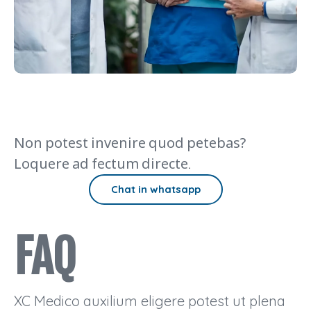
producto
instrumentis
productos,
perfectione
procedendi
qualitatem
per
specialibus,
implantandi,
laminas,
documentis
instrumentum
clavos,
moderantibus,
convenientiae,
et
instrumentis
et
fixationem
educandis,
facultatem
externam,
et
fabricandi
Non potest invenire quod petebas?
capa
certae
vera
copiae
Loquere ad fectum directe.
fabricandi.
diuturnae.Pedi
Chat in whatsapp
sc.
FAQ
XC Medico auxilium eligere potest ut plena