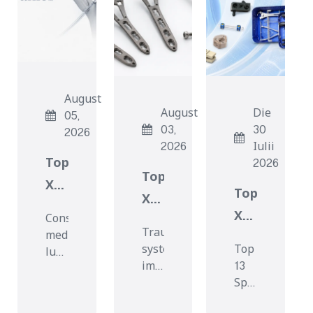
August
August
Die
05,
03,
30
2026
2026
Iulii
Top
2026
Top
X
Top
XI
Sports
XIII
Consociationes
Trauma
Medicine
Trauma
medicinales
Spina
implantare
systemata
Top
Suppliers
ludis
implantare
Proin
implantandi
13
amplis
pro
Proin
plus
Spina
processibus
in
Orthopaedic
requirunt
implantare
orthopaedicis
in
MMXVI