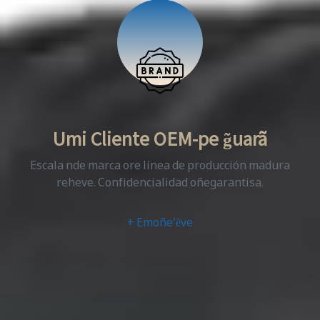
Umi Cliente OEM-pe g̃uarã
Escala nde marca ore línea de producción madura
reheve. Confidencialidad oñegarantisa.
+ Emoñe'ẽve