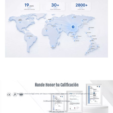
Ñande Honor ha Calificación
Mercado chino ko'ágã oime umi tasyo máximo 2000+ Mercado ultramar oimehápe umi tasyo 500+
●
Certificación CNAS laboratorio rehegua
●
Ohasáma 34 patente