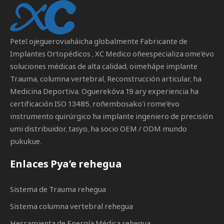
Peteĩ ojegueroviaháicha globalmente
Fabricante de
Implantes Ortopédicos
, XC Medico oñeespecializa ome'ëvo
soluciones médicas de alta calidad, oimehápe implante
Trauma, columna vertebral, Reconstrucción articular, ha
Medicina Deportiva. Oguerekóva 19 ary experiencia ha
certificación ISO 13485, roñembosako'i rome'ëvo
instrumento quirúrgico ha implante ingeniero de precisión
umi distribuidor, tasyo, ha socio OEM / ODM mundo
pukukue.
Enlaces Pya’e rehegua
Sistema de Trauma rehegua
Sistema columna vertebral rehegua
Herramienta de Energía Médica rehegua