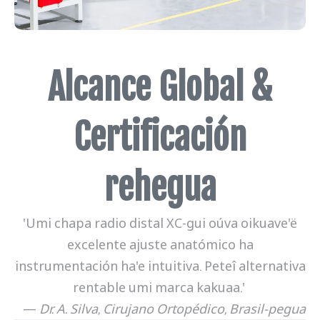
Alcance Global &
Certificación
rehegua
'Umi chapa radio distal XC-gui oúva oikuave'ë
excelente ajuste anatómico ha
instrumentación ha'e intuitiva. Peteî alternativa
rentable umi marca kakuaa.'
—
Dr. A. Silva, Cirujano Ortopédico, Brasil-pegua