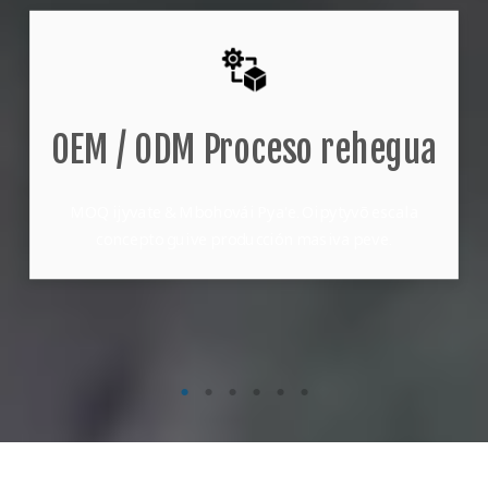
OEM / ODM Proceso rehegua
MOQ ijyvate & Mbohovái Pya'e. Oipytyvõ escala
concepto guive producción masiva peve.