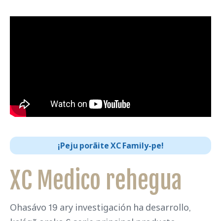
¡Peju porãite XC Family-pe!
XC Medico rehegua
Ohasávo 19 ary investigación ha desarrollo,