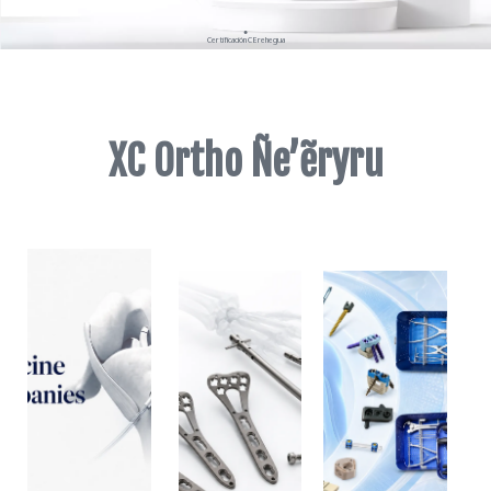
●
Certificación CE rehegua
●
FDA 510 rehegua
XC Ortho Ñe’ẽryru