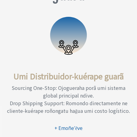
Umi Distribuidor-kuérape guarã
Sourcing One-Stop: Ojogueraha porã umi sistema
global principal ndive.
Drop Shipping Support: Romondo directamente ne
cliente-kuérape roñongatu hag̃ua umi costo logístico.
+ Emoñe'ẽve