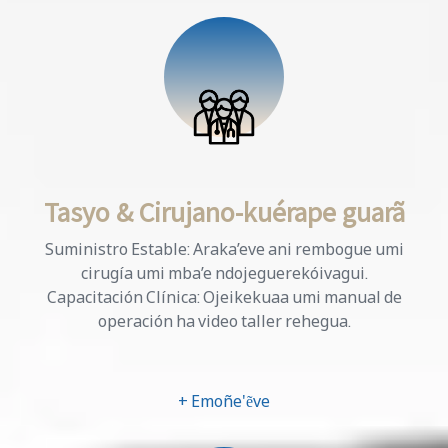
Tasyo & Cirujano-kuérape guarã
Suministro Estable: Araka’eve ani rembogue umi
cirugía umi mba’e ndojeguerekóivagui.
Capacitación Clínica: Ojeikekuaa umi manual de
operación ha video taller rehegua.
+ Emoñe'ẽve