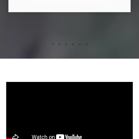
konsep tot massaproduksie te skaal.