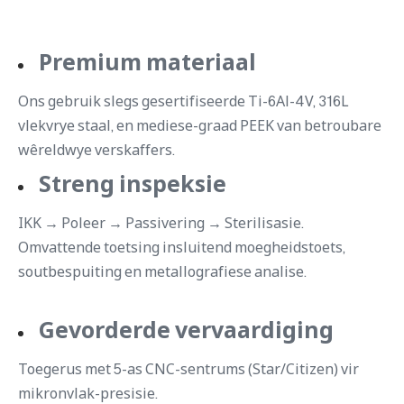
Premium materiaal
Ons gebruik slegs gesertifiseerde Ti-6Al-4V, 316L
vlekvrye staal, en mediese-graad PEEK van betroubare
wêreldwye verskaffers.
Streng inspeksie
IKK → Poleer → Passivering → Sterilisasie.
Omvattende toetsing insluitend moegheidstoets,
soutbespuiting en metallografiese analise.
Gevorderde vervaardiging
Toegerus met 5-as CNC-sentrums (Star/Citizen) vir
mikronvlak-presisie.