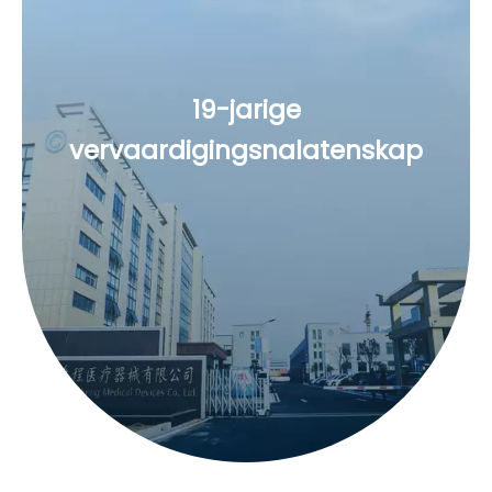
19-jarige
vervaardigingsnalatenskap