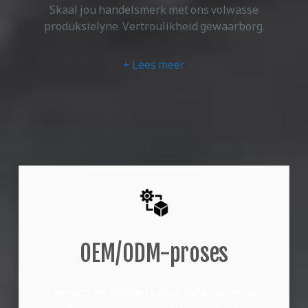
Skaal jou handelsmerk met ons volwasse
produksielyne. Vertroulikheid gewaarborg.
+ Lees meer
OEM/ODM-proses
Lae MOQ en vinnige reaksie. Help jou om van