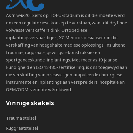
As 'n w�20=Selfs op TOFU-stadium is dit die moeite werd
om een ​​regulatoriese konsep te verstaan, want dit dryf hoe
volwasse verskaffers dink:
Ortopediese
inplantingsvervaardiger
, XC Medico spesialiseer in die
verskaffing van hoëgehalte mediese oplossings, insluitend
trauma-, ruggraat-, gewrigsrekonstruksie- en
sportgeneeskunde-inplantings. Met meer as 19 jaar se
kundigheid en ISO 13485-sertifisering, is ons toegewyd aan
die verskaffing van presisie-gemanipuleerde chirurgiese
instrumente en inplantings aan verspreiders, hospitale en
OEM/ODM-vennote wêreldwyd.
Vinnige skakels
Trauma stelsel
Ruggraatstelsel