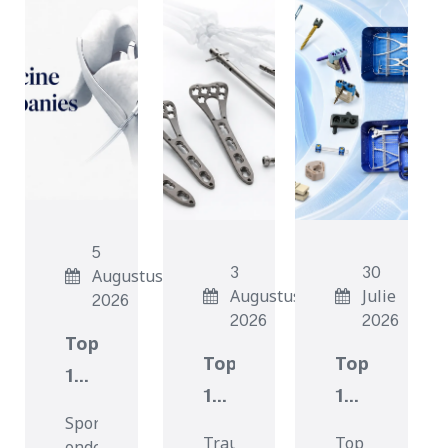
5
3
30
Augustus
Augustus
Julie
2026
2026
2026
Top
Top
Top
10
11
13
verskaffers
Sportgeneeskundemaatskappye
Trauma-
ruggraatinp
van
Trauma-
Top
ondersteun