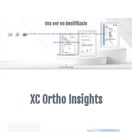
Ons eer en kwalifikasie
Die huidige Chinese mark dek top hospitale 2000+ Oorsese mark dek hospitale 500+
●
Laboratorium CNAS-sertifisering
●
Meer as 34 patente
●
CE-sertifisering
●
FDA 510
XC Ortho Insights