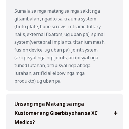
instrument
ayo
nga
compatibility,
Sumala sa mga matang sa mga sakit nga
sa
long-
ug
gitambalan , ngadto sa: trauma system
gawas,
term
manufacturing
(buto plate, bone screws, intramedullary
tinuod
nga
capability
nga
suplay.Pedicle
nails, external fixators, ug uban pa), spinal
capa
sc
system(vertebral implants, titanium mesh,
sa
fusion device, ug uban pa), joint system
paghimo.
(artipisyal nga hip joints, artipisyal nga
tuhod lutahan, artipisyal nga abaga
lutahan, artificial elbow nga mga
produkto) ug uban pa.
Unsang mga Matang sa mga
Kustomer ang Giserbisyohan sa XC
Medico?