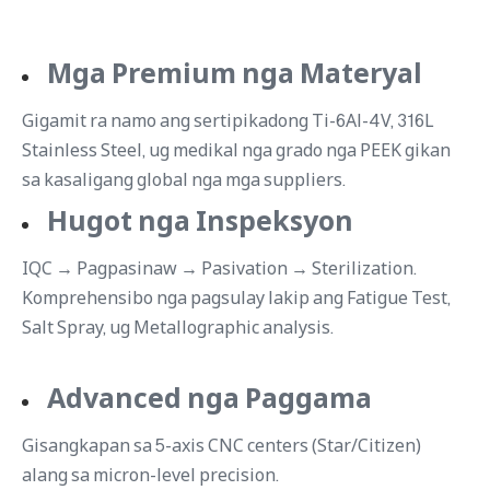
Mga Premium nga Materyal
Gigamit ra namo ang sertipikadong Ti-6Al-4V, 316L
Stainless Steel, ug medikal nga grado nga PEEK gikan
sa kasaligang global nga mga suppliers.
Hugot nga Inspeksyon
IQC → Pagpasinaw → Pasivation → Sterilization.
Komprehensibo nga pagsulay lakip ang Fatigue Test,
Salt Spray, ug Metallographic analysis.
Advanced nga Paggama
Gisangkapan sa 5-axis CNC centers (Star/Citizen)
alang sa micron-level precision.