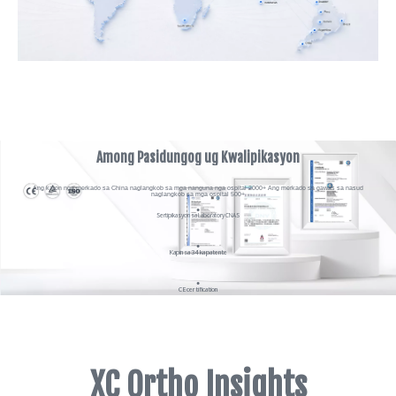
Among Pasidungog ug Kwalipikasyon
Ang karon nga merkado sa China naglangkob sa mga nanguna nga ospital 2000+ Ang merkado sa gawas sa nasud
naglangkob sa mga ospital 500+
●
Sertipikasyon sa Laboratory CNAS
●
Kapin sa 34 ka patente
●
CE certification
●
FDA 510
XC Ortho Insights