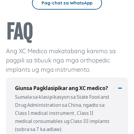
Pag-chat sa WhatsApp
range,
mga
ang
pagkaangay
compatible
arthroscopic
sa
nga
nga
FAQ
instrumento
implant,
operasyon.
nga
mga
Para
aktuwal
instrumento
sa
nga
nga
mga
Ang XC Medico makatabang kanimo sa
nagkupot
piho
distributor
pagpili sa tibuuk nga mga orthopedic
sa
sa
nga
OR,
pamaagi,
implants ug mga instrumento.
nag-
pagkakompleto
dokumentasyo
evaluate
sa
sa
sa
Giunsa Pagklasipikar ang XC medico?
produkto
regulasyon,
mga
Sumala sa klasipikasyon sa State Food and
sa
mga
suppliers,
mga
kapanguhaan
Drug Administration sa China, ngadto sa:
product
plato,
sa
range,
Class I medical instrument , Class II
lansang,
pagbansay
implant
medical consumables ug Class III implants
ug
ug
quality,
(sobra sa 7 ka adlaw).
pag-
kasaligan