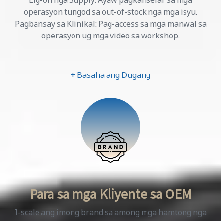
Lig-on nga Supply: Ayaw pagkanselar sa mga
operasyon tungod sa out-of-stock nga mga isyu.
Pagbansay sa Klinikal: Pag-access sa mga manwal sa
operasyon ug mga video sa workshop.
+ Basaha ang Dugang
Para sa mga Kliyente sa OEM
I-scale ang imong brand sa among mga hamtong nga