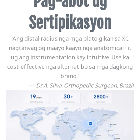
Pag-abot ug
Sertipikasyon
'Ang distal radius nga mga plato gikan sa XC
nagtanyag og maayo kaayo nga anatomical fit
ug ang instrumentation kay intuitive. Usa ka
cost-effective nga alternatibo sa mga dagkong
brand.'
—
Dr. A. Silva, Orthopedic Surgeon, Brazil