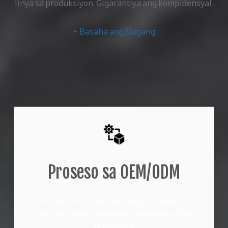
linya sa produksiyon. Gigarantiya ang kompidensyal.
+ Basaha ang Dugang
Proseso sa OEM/ODM
Ubos nga MOQ & Dali nga Tubag. Tabangi ka sa
pag-scale gikan sa konsepto hangtod sa mass
production.