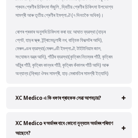
প্ৰথম শ্ৰেণীৰ চিকিৎসা সঁজুলি , দ্বিতীয় শ্ৰেণীৰ চিকিৎসা উপভোগ্য
সামগ্ৰী আৰু তৃতীয় শ্ৰেণীৰ ইমপ্লাণ্ট (৭ দিনতকৈ অধিক)।
ৰোগৰ প্ৰকাৰ অনুসৰি চিকিৎসা কৰা হয়: আঘাত ব্যৱস্থা (হাড়ৰ
প্লেট, হাড়ৰ স্ক্ৰু, ইন্ট্ৰামেডুলাৰী নখ, বাহ্যিক ফিক্সেটৰ আদি),
মেৰুদণ্ডৰ ব্যৱস্থা(মেৰুদণ্ডী ইমপ্লাণ্ট, টাইটানিয়াম জাল,
সংযোজন যন্ত্ৰ আদি), গাঁঠিৰ ব্যৱস্থা(কৃত্ৰিম নিতম্বৰ গাঁঠি, কৃত্ৰিম
আঁঠুৰ গাঁঠি, কৃত্ৰিম কান্ধৰ গাঁঠি, কৃত্ৰিম কঁকালৰ গাঁঠি আদি) আৰু
অন্যান্য (ক্ৰিড়া ঔষধ সামগ্ৰী, হাড় মেৰামতিৰ সামগ্ৰী ইত্যাদি)
XC Medico এ কি ধৰণৰ গ্ৰাহকক সেৱা আগবঢ়ায়?
XC Medico ৰ অৰ্ডাৰৰ বাবে কোনো নূন্যতম অৰ্ডাৰৰ পৰিমাণ
আছেনে?