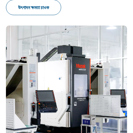
উৎপাদন ক্ষমতা চাওক