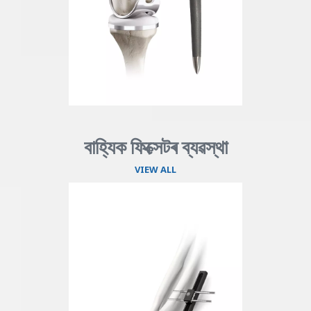
বাহ্যিক ফিক্সেটৰ ব্যৱস্থা
VIEW ALL