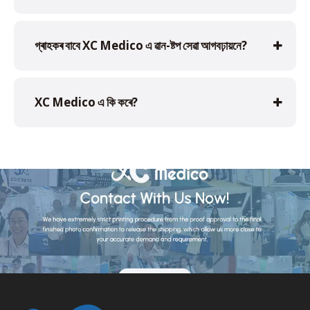
গ্ৰাহকৰ বাবে XC Medico এ ৱান-ষ্টপ সেৱা আগবঢ়ায়নে?
XC Medico এ কি কৰে?