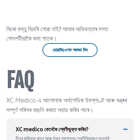
ৰাখে,
নিয়ন্ত্ৰণমূলক
আৰু
প্লেট,
নথিপত্ৰ,
উৎপাদন
নখৰ
প্ৰশিক্ষণ
ক্ষমতা
বিচৰা বস্তু বিচাৰি পোৱা নাই? আমাৰ অভিযন্তাৰ লগত
মাজেৰে
সম্পদ
মূল্যায়ন
পণ্যৰ
আৰু
কৰা
পোনপটীয়াকৈ কথা পাতক।
সম্পূৰ্ণতা,
নিৰ্ভৰযোগ্য
বিতৰকসকলৰ
হোৱাটছএপত আড্ডা দিব
আৰু
দীৰ্ঘম্যাদী
বাবে
বাহ্যিক
যোগানৰ
স্থিৰতা,
ওপৰত
FAQ
প্ৰকৃত
নিৰ্ভৰশীল
উৎপাদন
ক্ষমতা
XC Medico এ আপোনাক অৰ্থপেডিক ইমপ্লাণ্ট আৰু যন্ত্ৰৰ
সম্পূৰ্ণ পৰিসৰ বাছনি কৰাত সহায় কৰিব পাৰে।
XC medico কেনেকৈ শ্ৰেণীভুক্ত কৰিব?
চীনৰ ৰাজ্যিক খাদ্য আৰু ঔষধ প্ৰশাসনৰ শ্ৰেণীবিভাজন অনুসৰি: