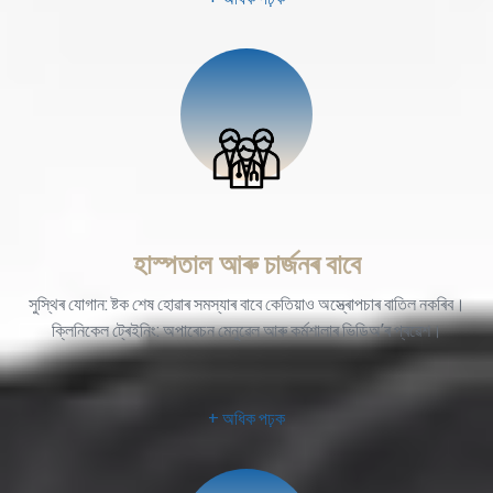
হাস্পতাল আৰু চাৰ্জনৰ বাবে
সুস্থিৰ যোগান: ষ্টক শেষ হোৱাৰ সমস্যাৰ বাবে কেতিয়াও অস্ত্ৰোপচাৰ বাতিল নকৰিব।
ক্লিনিকেল ট্ৰেইনিং: অপাৰেচন মেনুৱেল আৰু কৰ্মশালাৰ ভিডিঅ’ৰ প্ৰৱেশ।
+ অধিক পঢ়ক