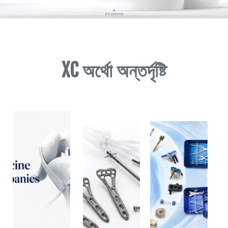
●
চি ই প্ৰমাণপত্ৰ
●
এফ ডি এ ৫১০
XC অৰ্থো অন্তৰ্দৃষ্টি