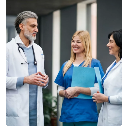
অধিক
ইমপ্লাণ্ট
কৰি
প্ৰয়োজন
নিৰ্মাতা
কান্ধ,
হয়।
নিৰ্বাচন
নিতম্ব
ইহঁতৰ
কৰিবলৈ
আৰু
বাবে
ইমপ্লাণ্টৰ
সাধাৰণ
ইমপ্লাণ্টৰ
মূল্য
আৰ্থ্ৰস্কপিক
নিৰ্ভৰযোগ্যতা
তুলনা
অস্ত্ৰোপচাৰলৈকে
এটা
কৰাতকৈও
বহুতো
বহল
অধিক
অস্থিৰোগ
ভাঙন-
প্ৰয়োজন।
পদ্ধতি
প্যাটাৰ্ণ
এটা
সমৰ্থন
পৰিসৰত,
ব্যৱহাৰযোগ্য
কৰে।
যন্ত্ৰৰ
মেৰুদণ্ডৰ
যোগানকাৰী,
সামঞ্জস্যতা
পৰ্টফলিঅ'
পণ্যৰ
যিয়ে
সামঞ্জস্যপূৰ্ণ
পৰিসৰ,
প্ৰকৃততে
ইমপ্লাণ্ট,
ইমপ্লাণ্টৰ
অ'
পদ্ধতি-
মান,
আৰত
নিৰ্দিষ্ট
যন্ত্ৰৰ
ধৰি
যন্ত্ৰ,
সামঞ্জস্যতা,