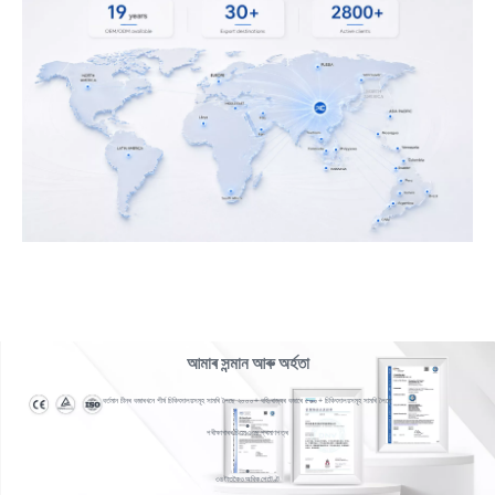
আমাৰ সন্মান আৰু অৰ্হতা
বৰ্তমান চীনৰ বজাৰখনে শীৰ্ষ চিকিৎসালয়সমূহ সামৰি লৈছে ২০০০+ বহিঃৰাজ্যৰ বজাৰে ৫০০+ চিকিৎসালয়সমূহ সামৰি লৈছে
●
পৰীক্ষাগাৰৰ চিএনএএছ প্ৰমাণপত্ৰ
●
৩৪ টাতকৈও অধিক পেটেণ্ট