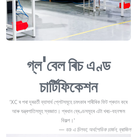
গ্ল'বেল ৰিচ এণ্ড
চাৰ্টিফিকেশন
'XC ৰ পৰা দূৰৱৰ্তী ব্যাসাৰ্ধ প্লেটসমূহে চমৎকাৰ শাৰীৰিক ফিট প্ৰদান কৰে
আৰু যন্ত্ৰপাতিসমূহ স্বজ্ঞাত। প্ৰধান ব্ৰেণ্ডসমূহৰ এটা খৰচ-বহনক্ষম
বিকল্প।'
—
ডাঃ এ চিলভা, অৰ্থপেডিক চাৰ্জন, ব্ৰাজিল