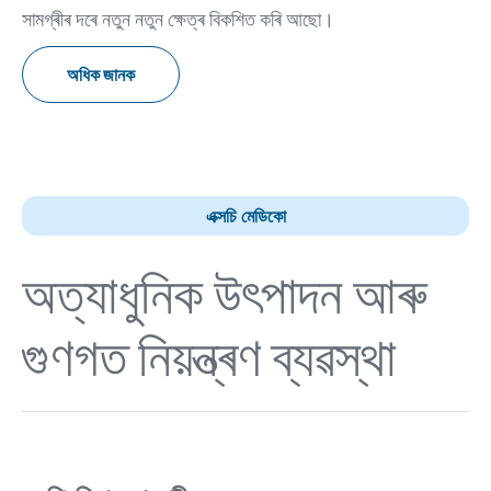
সামগ্ৰীৰ দৰে নতুন নতুন ক্ষেত্ৰ বিকশিত কৰি আছো।
অধিক জানক
এক্সচি মেডিকো
অত্যাধুনিক উৎপাদন আৰু
গুণগত নিয়ন্ত্ৰণ ব্যৱস্থা