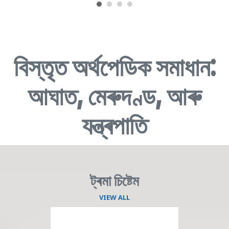
বিস্তৃত অৰ্থপেডিক সমাধান:
আঘাত, মেৰুদণ্ড, আৰু
যন্ত্ৰপাতি
ট্ৰমা চিষ্টেম
VIEW ALL