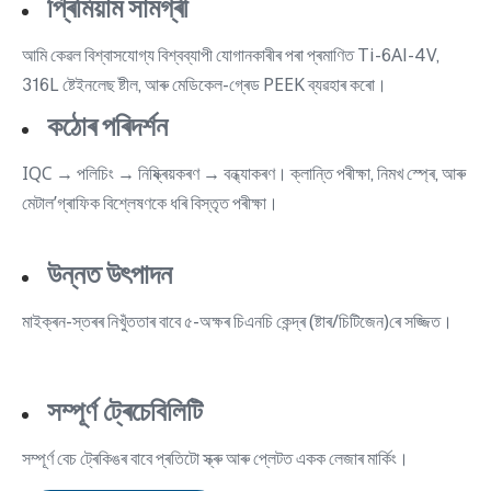
প্ৰিমিয়াম সামগ্ৰী
আমি কেৱল বিশ্বাসযোগ্য বিশ্বব্যাপী যোগানকাৰীৰ পৰা প্ৰমাণিত Ti-6Al-4V,
316L ষ্টেইনলেছ ষ্টীল, আৰু মেডিকেল-গ্ৰেড PEEK ব্যৱহাৰ কৰো।
কঠোৰ পৰিদৰ্শন
IQC → পলিচিং → নিষ্ক্ৰিয়কৰণ → বন্ধ্যাকৰণ। ক্লান্তি পৰীক্ষা, নিমখ স্প্ৰে, আৰু
মেটাল’গ্ৰাফিক বিশ্লেষণকে ধৰি বিস্তৃত পৰীক্ষা।
উন্নত উৎপাদন
মাইক্ৰন-স্তৰৰ নিখুঁততাৰ বাবে ৫-অক্ষৰ চিএনচি কেন্দ্ৰ (ষ্টাৰ/চিটিজেন)ৰে সজ্জিত।
সম্পূৰ্ণ ট্ৰেচেবিলিটি
সম্পূৰ্ণ বেচ ট্ৰেকিঙৰ বাবে প্ৰতিটো স্ক্ৰু আৰু প্লেটত একক লেজাৰ মাৰ্কিং।