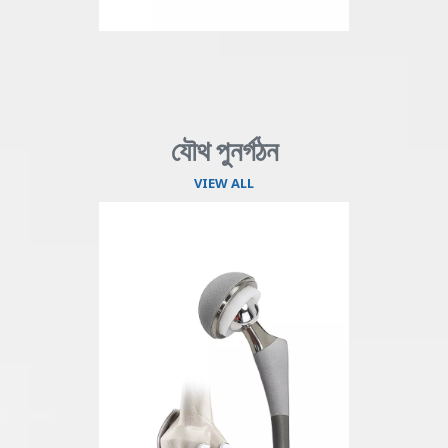
যৌথ পুনৰ্গঠন
VIEW ALL