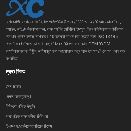
বিশ্বব্যাপী বিশ্বাসযোগ্য হিচাপে
অৰ্থপেডিক ইমপ্লাণ্ট নিৰ্মাতা
, এক্সচি মেডিকোৱে ট্ৰমা,
স্পাইন, জইণ্ট ৰিকনষ্ট্ৰাকচন, আৰু স্প'ৰ্টছ মেডিচিন ইমপ্লাণ্টকে ধৰি উচ্চমানৰ চিকিৎসা
সমাধান প্ৰদান কৰাত বিশেষজ্ঞ। 19 বছৰৰো অধিক বিশেষজ্ঞতা আৰু ISO 13485
প্ৰমাণীকৰণৰ সৈতে, আমি বিশ্বজুৰি বিতৰক, চিকিৎসালয়, আৰু OEM/ODM
অংশীদাৰসকলক নিখুঁত-অভিযন্তা কৰা অস্ত্ৰোপচাৰ যন্ত্ৰ আৰু ইমপ্লাণ্ট যোগান ধৰাৰ বাবে
উৎসৰ্গিত।
দ্ৰুত লিংক
ট্ৰমা চিষ্টেম
মেৰুদণ্ডৰ ব্যৱস্থা
চিকিৎসা শক্তি সঁজুলি
অৰ্থপেডিক আৰু ক্ৰীড়া চিকিৎসা
চিএমএফ/মেক্সিলোফেচিয়েল চিষ্টেম