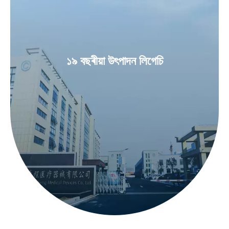
১৯ বছৰীয়া উৎপাদন লিগেচি