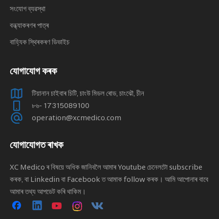
সংযোগ ব্যৱস্থা
বন্ধ্যাকৰণৰ পাত্ৰ
বাহ্যিক স্থিৰকৰণ ডিভাইচ
যোগাযোগ কৰক
টিয়ানান চাইবাৰ চিটি, চাংউ মিডল ৰোড, চাংঝৌ, চীন
৮৬- 17315089100
operation@xcmedico.com
যোগাযোগত ৰাখক
XC Medico ৰ বিষয়ে অধিক জানিবলৈ আমাৰ Youtube চেনেলটো subscribe
কৰক, বা Linkedin বা Facebook ত আমাক follow কৰক। আমি আপোনাৰ বাবে
আমাৰ তথ্য আপডেট কৰি থাকিম।