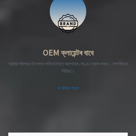
OEM ক্লায়েন্টৰ বাবে
আমাৰ পৰিপক্ক উৎপাদন লাইনৰ সৈতে আপোনাৰ ব্ৰেণ্ড স্কেল কৰক। গোপনীয়তা
নিশ্চিত।
+ অধিক পঢ়ক