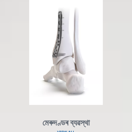
মেৰুদণ্ডৰ ব্যৱস্থা
VIEW ALL