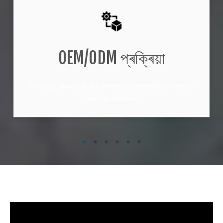
OEM/ODM প্ৰক্ৰিয়া
কম MOQ আৰু দ্ৰুত সঁহাৰি। ধাৰণাটোৰ পৰা গণ উৎপাদনলৈকে আপোনাক
স্কেল কৰাত সহায় কৰক।