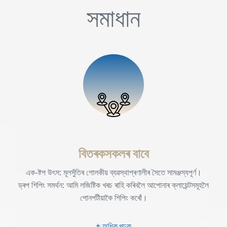
সমাধান
বিতৰকসকলৰ বাবে
এক-ষ্টপ উৎস: মূলসুঁতিৰ গোলকীয় ব্যৱস্থাপ্ৰণালীৰ সৈতে সামঞ্জস্যপূৰ্ণ।
ড্ৰপ শিপিং সমৰ্থন: আমি লজিষ্টিক খৰচ ৰাহি কৰিবলৈ আপোনাৰ ক্লায়েন্টসমূহলৈ
পোনপটীয়াকৈ শিপিং কৰোঁ।
+ অধিক পঢ়ক