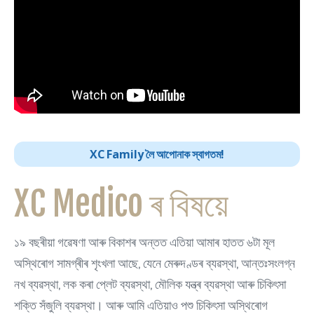
XC Family লৈ আপোনাক স্বাগতম!
XC Medico ৰ বিষয়ে
১৯ বছৰীয়া গৱেষণা আৰু বিকাশৰ অন্তত এতিয়া আমাৰ হাতত ৬টা মূল
অস্থিৰোগ সামগ্ৰীৰ শৃংখলা আছে, যেনে মেৰুদণ্ডৰ ব্যৱস্থা, আন্তঃসংলগ্ন
নখ ব্যৱস্থা, লক কৰা প্লেট ব্যৱস্থা, মৌলিক যন্ত্ৰ ব্যৱস্থা আৰু চিকিৎসা
শক্তি সঁজুলি ব্যৱস্থা। আৰু আমি এতিয়াও পশু চিকিৎসা অস্থিৰোগ