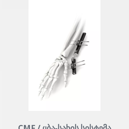
CMF / ყბა-სახის სისტემა