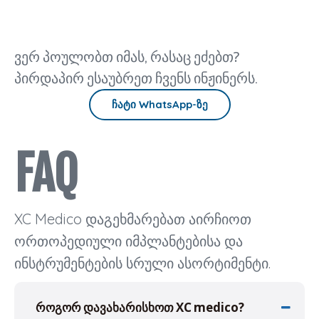
და
დოკუმენტაციაზ
თავსებადობას
გარე
სასწავლო
და
ფიქსაციაზე,
რესურსებსა
წარმოების
ვერ პოულობთ იმას, რასაც ეძებთ?
რეალური
და
შესაძლებლობებს
წარმოების
საიმედო
პირდაპირ ესაუბრეთ ჩვენს ინჟინერს.
სიმძლავრეზე.
გრძელვადიან
ჩატი WhatsApp-ზე
მიწოდებაზე.
Pedicle
sc
FAQ
XC Medico დაგეხმარებათ აირჩიოთ
ორთოპედიული იმპლანტებისა და
ინსტრუმენტების სრული ასორტიმენტი.
როგორ დავახარისხოთ XC medico?